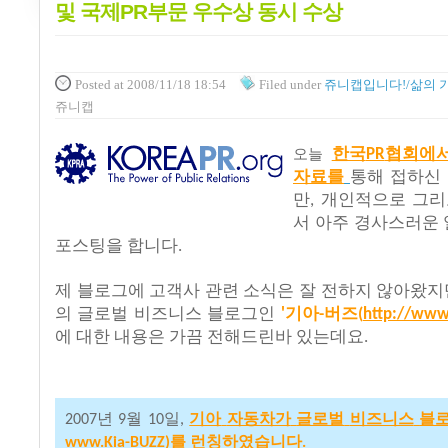
및 국제PR부문 우수상 동시 수상
Posted
at 2008/11/18 18:54
Filed
under
쥬니캡입니다!/삶의 
쥬니캡
한국
협회에
오늘
PR
자료를
통해
접하신
만
개인적으로
그리
,
서
아주
경사스러운
포스팅을
합니다
.
제
블로그에
고객사
관련
소식은
잘
전하지
않아왔지
의
글로벌
비즈니스
블로그인
기아
버즈
'
-
(
http://www.
에
대한
내용은
가끔
전해드린바
있는데요
.
년
월
일
기아
자동차가
글로벌
비즈니스
블
2007
9
10
,
를
런칭하였습니다
www.Kia-BUZZ)
.