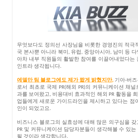
무엇보다도
정의선
사장님을
비롯한
경영진의
적극
국
본사뿐
아니라
북미
유럽
중앙아시아
남미
등
다
,
,
,
아차
내부
직원들의
활발한
참여를
이끌어내었다는
인트라
생각됩니다
.
에델만
팀
블로그에도
제가
짧게
밝혔지만
기아
버즈
,
-
로서
최초로
국제
해외
의
커뮤니케이션
채널
PR(
PR)
과를
보여왔고
비용대비
효과적인
해외
활동을
,
PR
업들에게
새로운
가이드라인을
제시하고
있다는
점
인이
되었고요
.
비즈니스
블로그의
실효성에
대해
많은
의구심을
갖
및
커뮤니케이션
담당자분들이
생각해볼
수
있는
PR
될
것이라
생각합니다
.