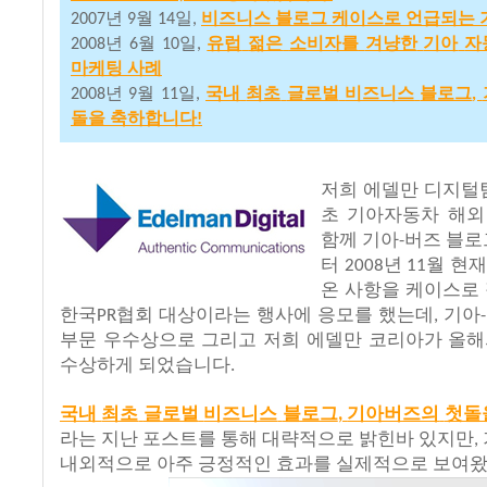
년
월
일
비즈니스
블로그
케이스로
언급되는
2007
9
14
,
년
월
일
유럽
젊은
소비자를
겨냥한
기아
자
2008
6
10
,
마케팅
사례
년
월
일
국내
최초
글로벌
비즈니스
블로그
2008
9
11
,
,
돌을
축하합니다
!
저희 에델만 디지털
초
기아자동차
해외
함께
기아
버즈
블로
-
터
년
월
현
2008
11
온
사항을
케이스로
한국
협회
대상이라는
행사에
응모를
했는데
기아
PR
,
-
부문
우수상으로
그리고
저희
에델만
코리아가
올해
수상하게
되었습니다
.
국내
최초
글로벌
비즈니스
블로그
기아버즈의
첫돌
,
라는 지난
포스트를
통해
대략적으로
밝힌바
있지만
,
내외적으로
아주
긍정적인
효과를
실제적으로
보여