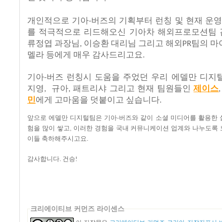
개인적으로
기아
버즈의
기획부터
런칭
및
현재
운영
-
를
적극적으로
리드해오신
기아차
해외프로모션팀
류정엽
과장님
이승환
대리님
그리고
해외
팀의
마
,
PR
멜라
등에게
매우
감사드리고요
.
기아
버즈
런칭시
도움을
주었던
우리
에델만
디지
-
지영
규아
패트리샤
그리고
현재
팀원들인
제이스
,
,
민
에게
고마움을
덧붙이고
싶습니다
.
앞으로
에델만
디지털팀은
기아
버즈와
같이
소셜
미디어를
활용한
-
험을
많이
쌓고
이러한
경험을
국내
커뮤니케이션
업계와
나누도록
,
이들
축하해주시고요
.
감사합니다
건승
.
!
크리에이티브 커먼즈 라이센스