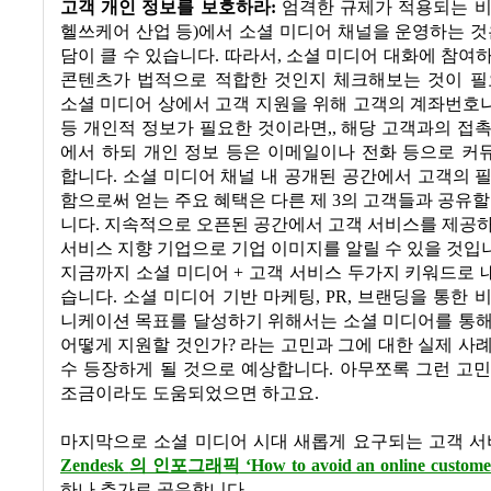
고객 개인 정보를 보호하라
:
엄격한 규제가 적용되는 
헬쓰케어 산업 등
)
에서 소셜 미디어 채널을 운영하는 것
담이 클 수 있습니다
.
따라서
,
소셜 미디어 대화에 참여
콘텐츠가 법적으로 적합한 것인지 체크해보는 것이 
소셜 미디어 상에서 고객 지원을 위해 고객의 계좌번호
등 개인적 정보가 필요한 것이라면
,,
해당 고객과의 접촉
에서 하되 개인 정보 등은 이메일이나 전화 등으로 커
합니다
.
소셜 미디어 채널 내 공개된 공간에서 고객의 
함으로써 얻는 주요 혜택은 다른 제
3
의 고객들과 공유할
니다
.
지속적으로 오픈된 공간에서 고객 서비스를 제공하
서비스 지향 기업으로 기업 이미지를 알릴 수 있을 것입
지금까지 소셜 미디어
+
고객 서비스 두가지 키워드로 
습니다
.
소셜 미디어 기반 마케팅
, PR,
브랜딩을 통한 비
니케이션 목표를 달성하기 위해서는 소셜 미디어를 통해
어떻게 지원할 것인가
?
라는 고민과 그에 대한 실제 사
수 등장하게 될 것으로 예상합니다
.
아무쪼록 그런 고민
조금이라도 도움되었으면 하고요
.
마지막으로 소셜 미디어 시대 새롭게 요구되는 고객 
Zendesk
의 인포그래픽
‘How to avoid an online customer
하나 추가로 공유합니다
.