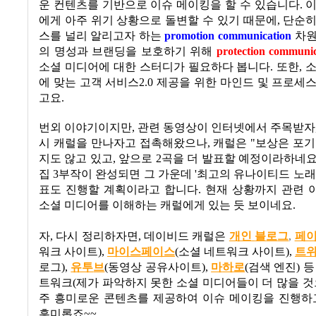
운 컨텐츠를 기반으로 이슈 메이킹을 할 수 있습니다
.
이
에게 아주 위기 상황으로 돌변할 수 있기 때문에
,
단순히
스를 널리 알리고자 하는
promotion communication
차원
의 명성과 브랜딩을 보호하기 위해
protection communi
소셜 미디어에 대한 스터디가 필요하다 봅니다
. 또한,
에 맞는 고객 서비스2.0 제공을 위한 마인드 및 프로세
고요.
번외 이야기이지만
,
관련 동영상이 인터넷에서 주목받자
시 캐럴을 만나자고 접촉해왔으나
,
캐럴은
"
보상은 포
지도 않고 있고
,
앞으로
2
곡을 더 발표할 예정이라하네
집
3
부작이 완성되면 그 가운데
'
최고의 유나이티드 노래
표도 진행할 계획이라고 합니다
.
현재 상황까지 관련 
소셜 미디어를 이해하는 캐럴에게 있는 듯 보이네요
.
자, 다시 정리하자면, 데이비드 캐럴은
개인
블
로
그
,
페
워크 사이트
),
마이스페
이
스
(
소셜 네트워크 사이트
),
트
로그
),
유투
브
(
동영상 공유사이트
),
마
하
로
(
검색 엔진
) 
트워크(제가 파악하지 못한 소셜 미디어들이 더 많을 것
주 흥미로운 콘텐츠를 제공하여 이슈 메이킹을 진행하고
흥미롭죠~~