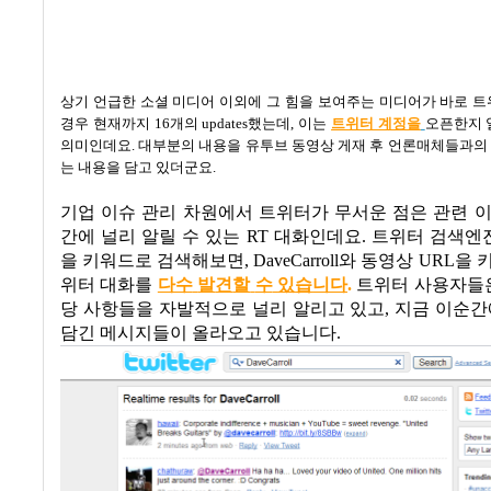
상기 언급한 소셜 미디어 이외에 그 힘을 보여주는 미디어가 바로 
경우 현재까지
16
개의
updates
했는데
,
이는
트위터 계정을
오픈한지 
의미인데요
.
대부분의 내용을 유투브 동영상 게재 후 언론매체들과의
는 내용을 담고 있더군요
.
기업 이슈 관리 차원에서 트위터가 무서운 점은 관련 
간에 널리 알릴 수 있는
RT
대화인데요
.
트위터 검색엔
을 키워드로 검색해보면
, DaveCarroll
와 동영상
URL
을 
위터 대화를
다수
발
견
할
수
있
습
니다
.
트위터 사용자들
당 사항들을 자발적으로 널리 알리고 있고, 지금 이순간
담긴 메시지들이 올라오고 있습니다.