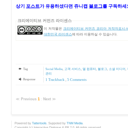
상기
포스트
가
유용하셨다면 쥬니캡
블로그
를 구독하세요
크리에이티브 커먼즈 라이센스
이 저작물은
크리에이티브 커먼즈 코리아 저작자표시-비
대한민국 라이센스
에 따라 이용하실 수 있습니다.
Tag
Social Media
,
고객 서비스
,
델 컴퓨터
,
블로그
,
소셜 미디어
,
관리
Response
1
Trackback
,
5
Comments
≪
Previous
1
:
Next
≫
Powered by
Tattertools
. Suppoted by
TNM Media
.
Copyright (c) Interactive Dialogue & PR 2.0. All rights reserved.