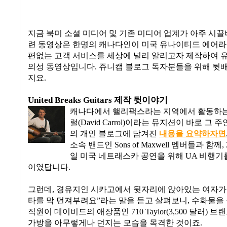
지금 북미 소셜 미디어 및 기존 미디어 업계가 아주 시
련 동영상은 한명의 캐나다인이 미국 유나이티드 에어
편없는 고객 서비스를 세상에 널리 알리고자 제작하여 
의성 동영상입니다
.
쥬니캡 블로그 독자분들을 위해 뒷
지요
.
United Breaks Guitars 제작 뒷이야기
캐나다에서 핼리팩스라는 지역에서 활동하는
럴
(David Carrol)
이라는 뮤지션이 바로 그 주
의 개인 블로그에 담겨진
내용을
요약하자면
소속 밴드인
Sons of Maxwell
멤버들과 함께
,
일 미국 네트래스카 공연을 위해 UA 비행기
이였답니다
.
그런데
,
경유지인 시카고에서 뒷자리에 앉아있는 여자
타를 막 던져부려요
”
라는 말을 듣고 살펴보니
,
수화물을 
직원이 데이비드의 애장품인
710 Taylor(3,500
달러
)
브랜
가방을 아무렇게나 던지는 모습을 목격한 것이죠
.