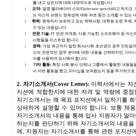
를 내고 싶은지에 대해 대략적으로 작성합니다
.
요약
:
일명 엘리베이터 스피치
(elevator speech)
라고 하지요
.
l
는 자신의 브랜드 정체성에 대해
30
초 동안 소개할 수 있는
학력
:
현재까지 보유하고 있는 학력사항
,
대학원 논문 주제
,
l
수 있는 내용입니다
.
전문 기술
:
IT
연관 자격증
,
사용 가능한 소프트웨어 등 자신
l
사항들을 리스트업 합니다
,
경력
:
가장 최근까지 일한 회사
(
사회 초년생인 경우 인턴쉽
l
신의 전문적인 업무 분야에 대한 내용을 간략하지만
,
다이나
어를 사용하여 묘사해야 합니다
.
기타 활동
:
특정 사회 봉사 단체나 그룹에서 활동한 내용들
l
서 어떤 활동을 했고
,
리더십을 보여왔는지 등을 추가적으로
2.
자기소개서
(Cover Letter):
이력서에서는 자신
지션에 적합한지에 대한 자격 및 역량에 중
자기소개서는 왜 목표 포지션에서 일하기를 희
상세하게 설명할 수 있어야 합니다
.
보통 채
자기소개서의 내용을 통해 입사 지원자가 얼마
하는지를 판단하기 위해 자기소개서의 내용을
에
,
지원자는 자기소개서를 통해 관련 포지션에