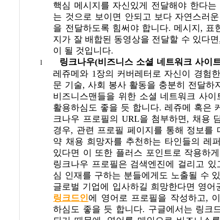
핵심 메시지를 자신있게 전달해야 한다는
는 것으로 보이면 안되고 보다 자연스러운
을 전달하도록 힘써야 합니다
.
메시지
,
표
지가 잘 배합된 동영상을 전달할 수 있다면
이 될 것입니다
.
링크나우
(
비즈니스 소셜 네트워크 사이
l
레쥬메와
1
장의 커버레터로 자신이 경험한
문 기술
,
사회 봉사 활동을 충분히 전달하
비즈니스맨들을 위한 소셜 네트워크 사이
활용하심도 좋을 듯 합니다
.
레쥬메 혹은 
크나우 프로필의
URL
을 첨부하면
,
채용 
경우
,
관련 프로필 페이지를 통해 정보를 
약 채용 희망자를 추천하는 타인들의 레
있다면 이 또한 플러스 포인트로 작용하게
링크나우 프로필은 검색엔진에 걸리고 있
심 인재를 구하는 분들에게도 노출될 수 
글로벌 기업에 입사하길 희망한다면 영어
링크드인
에 영어로 프로필을 작성하고
,
이
하심도 좋을 듯 합니다
. 구글에서는 링크