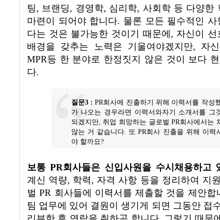
팅
,
브랜딩
,
경영학
,
심리학
,
사회학 등 다양한 
마련이 되어야 합니다
.
물론 모든 필수적인 사
다는 것은 불가능한 것이기 때문에
,
자신이 선
배경을 갖추는 노력은 기울여야겠지만
,
자신
MPR
등 한 분야로 한정짓지 않은 것이 보다 
다
.
질문
3 :
PR
회사에 진출하기 위해 이력서를 작성
가 나오는 경우라면 이력서와자기 소개서를 그
되겠지만
,
취업 희망하는 글로벌
PR
회사에서는 
않는 거 같습니다
.
또
PR
회사 진출을 위해 이력
야 할까요
?
보통
PR
회사들은 신입사원을 수시채용하고 
계신 역량
,
학력
,
자격 사항 등을 정리하여 지
벌
PR
회사들에 이력서를 제출할 것을 제안합
팀 업무에 있어 결원이 생기게 되면 그동안 접
리뷰한 후 연락을 취하곤 합니다
.
그렇기 때문에