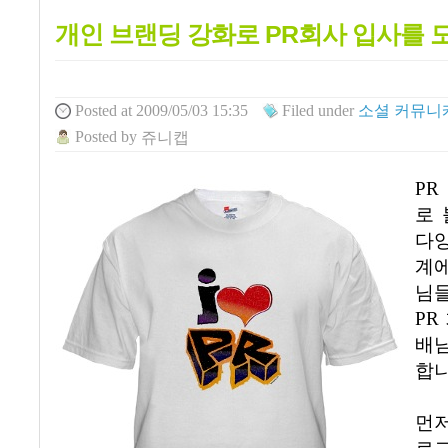
개인 브랜딩 강화로 PR회사 입사를 
Posted
at 2009/05/03 15:35
Filed
under
소셜 커뮤니케
Posted
by
쥬니캡
PR
로
다
계
님들
PR
배
합
먼저