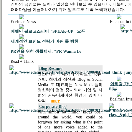
리아의 끊임없는 노력과 열정을 만나보실 수 있습니다. 더불어,
패러다임을 이끌어나가기 위해 앞으로도 계속 노력하겠습니다.
Edelman News
Edelman in t
에델만 블로고스피어 "SPEAK-UP" 오픈
세계적인 브랜드 전략가 마틴 롤 방한
PR인을 위한 생활백서, "PR Wanna Be"
Read + Think
Blog Resume
웹2.0 시대의 세가지 키워드인 공유,
개방, 참여의 정신과 Blog & Social
아리랑 TV "
Media 로 대표되는 New Media들의
터뷰
영향력이 점점 증대되어 기업 및 사
회의 커뮤니케이션 환경에 있어 대
Edelman Intel
화의...
more
Corporate Blog
With almost 60 million blogs open
around the world, you could be
forgiven for asking what is the point
of one more voice added to the