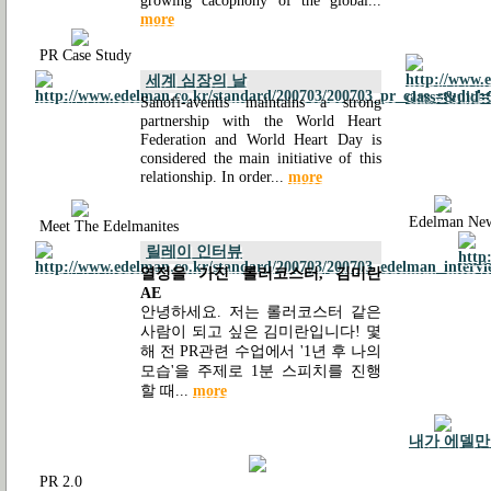
growing cacophony of the global...
more
PR Case Study
세계 심장의 날
Sanofi-aventis maintains a strong
partnership with the World Heart
Federation and World Heart Day is
considered the main initiative of this
relationship. In order...
more
Edelman Ne
Meet The Edelmanites
릴레이 인터뷰
열정을 가진 롤러코스터, 김미란
AE
안녕하세요. 저는 롤러코스터 같은
사람이 되고 싶은 김미란입니다! 몇
해 전 PR관련 수업에서 '1년 후 나의
모습'을 주제로 1분 스피치를 진행
할 때...
more
내가 에델만
PR 2.0