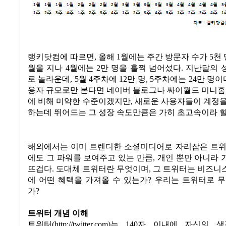
랭키닷컴에 따르면
,
올해
1
월에는 주간 방문자 수가
5
천
월을 지나
4
월에는
2
만 명을 훌쩍 넘어섰다
.
지난달의 
로 놀라운데
, 5
월
4
주차에
12
만 명
, 5
주차에는
24
만 명이
용자 규모로만 본다면 네이버 블로그나 싸이월드 미니홈
에 비해 미약한 수준이겠지만
,
새로운 사용자들이 계정을
하는데 뛰어드는 그 성장 속도만큼은 가히 초고속이라 할
해외에서는 이미 트렌디한 소셜미디어로 자리잡은 트위
에도 그 파워를 보여주고 있는 만큼
,
개인 뿐만 아니라 
뜨겁다
.
도대체 트위터란 무엇이며
,
그 트위터는 비즈니
에 어떤 혜택을 가져올 수 있는가
?
우리는 트위터로 무
가
?
트위터 개념 이해
트위터
(http://twitter.com)
는
140
자 이내에 자신의 생