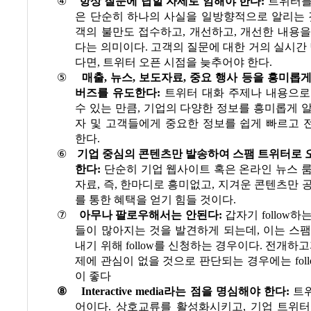
④
항상 질문에 답할 자세로 임해야 한다
:
트위터를
은 단순히 하나의 사실을 일방향적으로 알리는
객의 불만도 접수하고
,
개선하고
,
개선한 내용을
다는 의미이다
.
고객의 질문에 대한 거의 실시간 
다면
,
트위터 오픈 시점을 늦추어야 한다
.
⑤
매출
,
뉴스
,
보도자료
,
중요 행사 등을 흥미롭게
버즈를 유도한다
:
트위터 대화 주제나 내용으로
수 있는 만큼
,
기업의 다양한 정보를 흥미롭게 알
자 및 고객들에게 중요한 정보를 쉽게 빠르고 
한다
.
⑥
기업 중심의 콘텐츠만 발송하여 스팸 트위터로 
한다
:
단순히 기업 웹사이트 혹은 온라인 뉴스 
자료
,
즉
,
한마디로 흥미없고
,
지겨운 콘텐츠만 
를 통한 혜택을 얻기 힘들 것이다
.
⑦
아무나 팔로우해서는 안된다
:
갑자기
follow
하는
들이 많아지는 것을 발견하게 되는데
,
이는 스팸
내기 위해
follow
를 신청하는 경우이다
.
전개하고
제에 관심이 없을 것으로 판단되는 경우에는
fol
이 좋다
⑧
Interactive media
라는 점을 명심해야 한다
:
트
어이다
.
상호교류를 활성화시키고
,
기업 트위