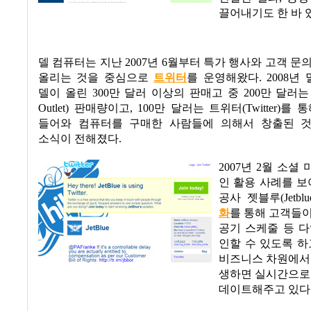
끌어내기도 한 바 
델 컴퓨터는 지난
2007
년
6
월부터 특가 행사와 고객 문
올리는 것을 중심으로
트위터
를 운영해왔다
. 2008
년 
델이 올린
300
만 달러 이상의 판매고 중
200
만 달러는
Outlet)
판매량이고
, 100
만 달러는 트위터
(Twitter)
를 통
들어와 컴퓨터를 구매한 사람들에 의해서 창출된 
소식이 전해졌다
.
2007
년
2
월 소셜 
인 활용 사례를 보
공사 젯블루
(Jetblu
화
를 통해 고객들
공기 스케줄 등 
인할 수 있도록 하
비즈니스 차원에서
생하면 실시간으로
데이트해주고 있다