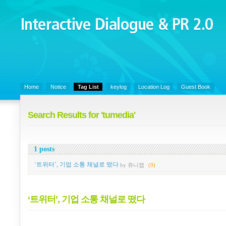
Interactive Dialogue &
PR 2.0
Juny's Blog is open for sharing personal experience and knowledge on k
Organizational Communicaitons, Soft Skills, Social Media
Home
Notice
Tag List
keylog
Location Log
Guest Book
Search Results for 'tumedia'
1 posts
‘트위터’, 기업 소통 채널로 떴다
by 쥬니캡
(9)
‘트위터’, 기업 소통 채널로 떴다