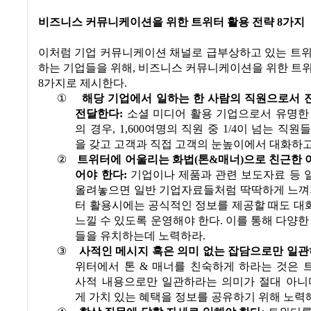
비즈니스 커뮤니케이션을 위한 트위터 활용 전략
8
가지
이처럼 기업 커뮤니케이션 채널로 급부상하고 있는 트위
하는 기업들을 위해
,
비즈니스 커뮤니케이션을 위한 트위
8
가지로 제시한다
.
①
해당 기업에서 일하는 한 사람의 직원으로서 
전달한다
:
소셜 미디어 활용 기업으로서 유명한
의 경우
, 1,600
여명의 직원 중
1/4
이 넘는 직원들
을 갖고 고객과 직접 고객의 눈높이에서 대화하
②
트위터에 어울리는 화법
(
톤
&
매너
)
으로 친근한 
어야 한다
:
기업이나 제품과 관련 보도자료 등 
올려놓으면 일반 기업자료들처럼 딱딱하게 느껴
터 활용시에는 공식적인 정보를 제공할 때도 대
느낄 수 있도록 운영해야 한다
.
이를 통해 다양한
들을 유치하는데 노력하라
.
③
사적인 메시지 혹은 의미 없는 잡담으로만 일
위터에서 톤
&
매너를 친숙하게 하라는 것은 
사적 내용으로만 일관하라는 의미가 절대 아니
게 가치 있는 혜택을 정보를 공유하기 위해 노력