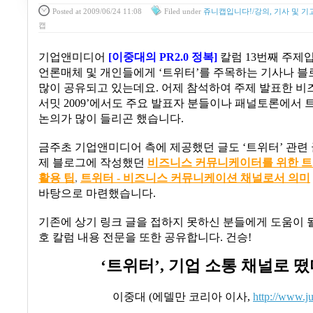
Posted
at 2009/06/24 11:08
Filed
under
쥬니캡입니다!/강의, 기사 및 기
캡
기업앤미디어
[
이중대의
PR2.0
정복
]
칼럼
13
번째 주제
언론매체 및 개인들에게
‘
트위터
’
를 주목하는 기사나 블
많이 공유되고 있는데요
.
어제 참석하여 주제 발표한 
서밋
2009’
에서도 주요 발표자 분들이나 패널토론에서 
논의가 많이 들리곤 했습니다
.
금주초 기업앤미디어 측에 제공했던 글도
‘
트위터
’
관련
제 블로그에 작성했던
비즈니스
커뮤니케이터를
위한
트
활용
팁
,
트위터 -
비즈니스
커뮤니케이션
채널로서
의미
바탕으로 마련했습니다
.
기존에 상기 링크 글을 접하지 못하신 분들에게 도움이 될
호 칼럼 내용 전문을 또한 공유합니다
.
건승
!
‘
트위터
’,
기업 소통 채널로 떴
이중대
(
에델만 코리아 이사
,
http://www.j