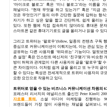
‘
마이크로 블로그
’
혹은
‘
미니 블로그
’
라는 이름을 가
채널이다
. “
현재 무엇을 하고 있는가
?”
혹은
“
지금 관
것은 무엇인가
?”
등의 아주 간단한 질문에 답하는 형
자기가 하고 싶은 말을 짧고 간단하게
,
쉽게 올리는 
있다
.
또한 웹에 직접 접속하지 않더라도
휴대폰 문
스마트폰 같은 휴대기기로도 글을 올리거나 읽을 수 있
그리고 트위터는
‘
팔로우
’(follow,
일종의 컨텐츠 구독 
중심으로 커뮤니케이션이 이뤄지는데
,
이는 관심 있는
공유하는 다른 사용자를
‘
뒤따르는
’
기능이다
.
얼핏보
촌 설정
’
혹은 인스턴트 메신저의
‘
친구맺기
’
와 비슷한 
방이 허락과 관계없이 다른 사용자의 글을
‘
팔로우
’
할 수
큰 차이점이다
.
이처럼 쉽게 글을 올리고 또 누구의 글
할 수 있다는 특성은 전세계적으로 트위터 사용자의 규
요한 요인으로 작용하고 있다
.
트위터로 얻을 수 있는 비즈니스 커뮤니케이션 차원의
6
포레스터 리서치의 애널리스트 출신인
Peter Kim
이
200
자료를 통해
,
소셜 미디어 마케팅을 진행하는
96
브랜드들이 가장 많이 사용하는 채널을 살펴보니
,