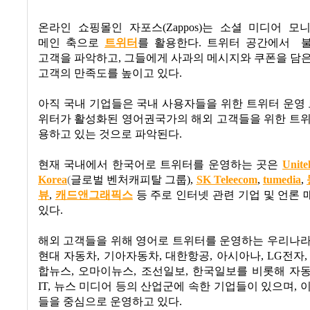
온라인 쇼핑몰인 자포스
(Zappos)
는 소셜 미디어 모
메인 축으로
트위터
를 활용한다
.
트위터 공간에서
고객을 파악하고
,
그들에게 사과의 메시지와 쿠폰을 담은
고객의 만족도를 높이고 있다
.
아직 국내 기업들은 국내 사용자들을 위한 트위터 운영
위터가 활성화된 영어권국가의 해외 고객들을 위한 트위
용하고 있는 것으로 파악된다
.
현재 국내에서 한국어로 트위터를 운영하는 곳은
Unite
Korea
(
글로벌 벤처캐피탈 그룹
),
SK Teleecom
,
tumedia
,
뷰
,
캐드앤그래픽스
등 주로 인터넷 관련 기업 및 언론
있다
.
해외 고객들을 위해 영어로 트위터를 운영하는 우리나라
현대 자동차
,
기아자동차
,
대한항공
,
아시아나
, LG
전자
합뉴스
,
오마이뉴스
,
조선일보
,
한국일보를 비롯해 자
IT,
뉴스 미디어 등의 산업군에 속한 기업들이 있으며
,
이
들을 중심으로 운영하고 있다
.