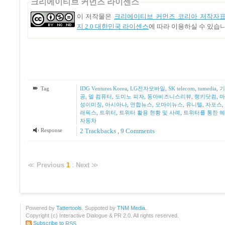
크리에이티브 커먼즈 라이센스
이 저작물은
크리에이티브 커먼즈 코리아 저작자표
지 2.0 대한민국 라이센스
에 따라 이용하실 수 있습니
Tag
IDG Ventures Korea
,
LG전자모바일
,
SK telecom
,
tumedia
,
기
공
,
델 컴퓨터
,
도미노 피자
,
동아비즈니스리뷰
,
랭키닷컴
,
마
성이미징
,
아시아나
,
연합뉴스
,
오마이뉴스
,
유니텔
,
자포스
,
래픽스
,
트위터
,
트위터 활용 현황 및 사례
,
트위터를 통한 
자동차
Response
2
Trackbacks
,
9
Comments
≪
Previous
1
:
Next
≫
Powered by
Tattertools
. Suppoted by
TNM Media
.
Copyright (c) Interactive Dialogue & PR 2.0. All rights reserved.
Subscribe to
RSS