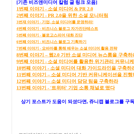
[기존 비즈앤미디어 칼럼 글 링크 모음]
1
번째
이야기 -
소셜
미디어 & PR 2.0
2
번째
이야기 - PR 2.0
을
위한
소셜
모니터링
3
번재
이야기 -
기업,
소셜
미디어를
운영하라!
4
번째
이야기 -
비즈니스
블로그
자가진단테스트
5
번째
이야기 -
블로고스피어
대화
진단
6
번째
이야기
-
비즈니스
블로그
기획하기
7
번째
이야기 -
오바마를
통해
배우는
소셜
미디어
활용
전략
8
번
째
이
야기
–
웹2.0
기
반
소
셜
미
디어
뉴
스
룸
을
구
축
하
9번째 이야기 - 소셜 미디어를 활용한 위기관리 커뮤니
10번째 이야기 - 소셜 미디어 대화 가이드라인을 구축하
11
번
째
이
야기
–
소
셜
미
디어
기
반
커
뮤
니
케
이
션
을
진
행
12
번
째
이
야기
–
소
셜
미
디어
담
당
팀
을
구
축
하라
13번째 이야기 - '트위터' 기업 소통 채널로 떴다
상기 포스트가 도움이 되셨다면, 쥬니캡 블로그를
구독