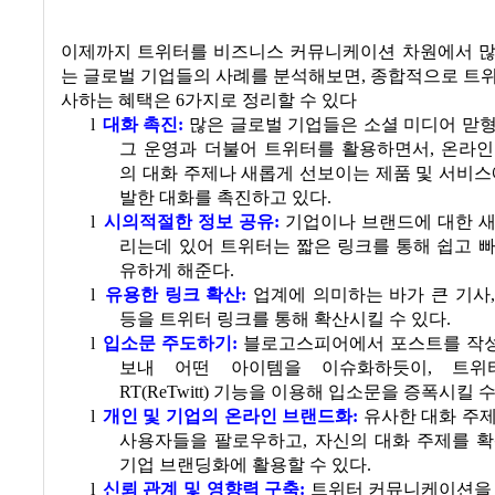
이제까지 트위터를 비즈니스 커뮤니케이션 차원에서 많
는 글로벌 기업들의 사례를 분석해보면
,
종합적으로 트위
사하는 혜택은
6
가지로 정리할 수 있다
l
대화 촉진
:
많은 글로벌 기업들은 소셜 미디어 맏
그 운영과 더불어 트위터를 활용하면서
,
온라인
의 대화 주제나 새롭게 선보이는 제품 및 서비스
발한 대화를 촉진하고 있다.
l
시의적절한 정보 공유
:
기업이나 브랜드에 대한 새
리는데 있어 트위터는 짧은 링크를 통해 쉽고 
유하게 해준다.
l
유용한 링크 확산
:
업계에 의미하는 바가 큰 기사
등을 트위터 링크를 통해 확산시킬 수 있다.
l
입소문 주도하기
:
블로고스피어에서 포스트를 작
보내 어떤 아이템을 이슈화하듯이
,
트위
RT(ReTwitt)
기능을 이용해 입소문을 증폭시킬 수
l
개인 및 기업의 온라인 브랜드화
:
유사한 대화 주
사용자들을 팔로우하고
,
자신의 대화 주제를 확
기업 브랜딩화에 활용할 수 있다.
l
신뢰 관계 및 영향력 구축
:
트위터 커뮤니케이션을 