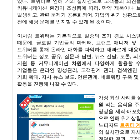
있다
.
트위터로 인해 거의 실시간으로 고객들의 의견
커뮤니케이션 환경이 조성됨에 따라
,
만약 제품이나 
발생하고
,
관련 문제가 공론화되어
,
기업의 위기 상황으
전에 해당 문제를 인지할 수 있게 된 것이다
.
이처럼 트위터는 기본적으로 일종의 조기 경보 시스템
때문에
,
글로벌 기업들의 마케터
,
브랜드 매니저 및
트위터를 통해 온라인 대화를 파악하고 재빠르게 대응
트위터는 정보 공유
,
질문과 답변
,
뉴스 전달
,
토론
,
피
지원 등 커뮤니케이션 차원에서 다양하게 활용할 
기업들은 온라인 명성관리
,
고객관계 관리
,
검색엔진
기회 확대
,
자사 뉴스 보도
,
언론관계
,
네트워킹 구축 및
활동을 진행해 나갈 수 있다
.
가장 최신 사례를
월 먹는 음식을 
영상을 제작·배포
으로 인해 위기상
노피자도
트위터 
의 실시간으로 자
전달한 결과
,
긍정