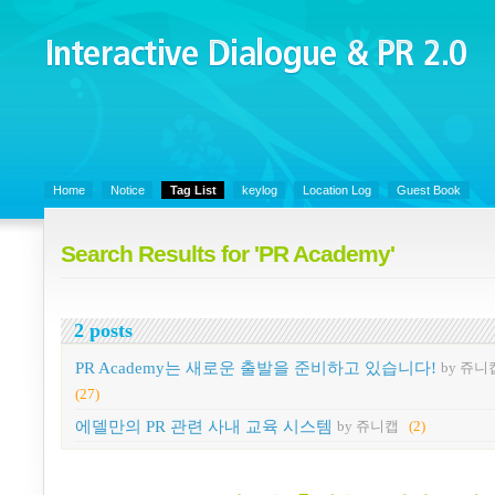
Interactive Dialogue &
PR 2.0
Juny's Blog is open for sharing personal experience and knowledge on k
Organizational Communicaitons, Soft Skills, Social Media
Home
Notice
Tag List
keylog
Location Log
Guest Book
Search Results for 'PR Academy'
2 posts
PR Academy는 새로운 출발을 준비하고 있습니다!
by 쥬니
(27)
에델만의 PR 관련 사내 교육 시스템
by 쥬니캡
(2)