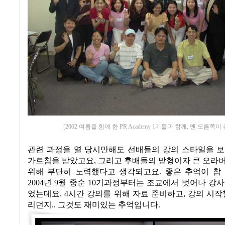
[2002 여름을 함께 한 PR Academy 1기들과 함께, 맨 오른쪽이
관련 과정을 열 당시만해도 선배들의 강의 스타일을 보
가르침을 받았고요
,
그리고 후배들의 맏형이자 큰 오라
위해 부단히 노력했다고 생각되고요
.
좋은 추억이 참
2004
년
9
월 중순
10
기과정부터는 조교에서 벗어나 강사
었는데요
. 4
시간 강의를 위해 자료 준비하고
,
강의 시작
리던지
..
그것도 재미있는 추억입니다
.