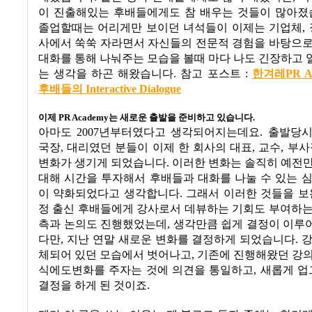
이 진출해있는 후배들에게도 참 배우는 것들이 많아
졸업할때는 어리게만 보이던 녀석들이 이제는 기업체
,
사에서 쑥쑥 자라면서 자신들의 전문적 경험을 바탕으로
대화를 통해 나눠주는 모습을 볼때 마다 나도 긴장하고
는 생각을 하곤 해왔습니다
.
참고 포스트
:
한겨레PR A
후배들의 Interactive Dialogue
이제
PR Academy
는 새로운 출발을 준비하고 있습니다
.
아마도
2007
년부터였다고 생각되어지는데요
.
출발당
국장
,
대리였던 분들이 이제 한 회사의 대표
,
교수
,
부사
변화가 생기게 되었습니다
.
이러한 변화는 솔직히 예전만
대해 시간을 투자해서 후배들과 대화를 나눌 수 있는 
이 약화되었다고 생각합니다
.
그래서 이러한 것들을 
정 출신 후배들에게 강사로서 데뷰하는 기회도 부여하는
측과 논의도 진행했었는데
,
생각만큼 쉽게 결정이 이루
다만
,
지난 연말 새로운 변화를 결정하게 되었습니다
.
강
체되어 있던 모습에서 벗어나고
,
기존에 진행해왔던 강의
식에도변화를 주자는 것에 의견을 통일하고
,
새롭게 
결정을 하게 된 것이죠
.