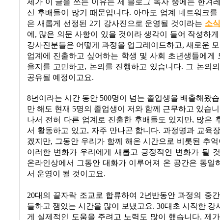
제가 이 글을 쓰는 이유는 제 블로그 독자 중에는 한겨
신 후배들이 많기 때문입니다
.
아마도 업계 네트워크를 
은 새롭게 선정된
2
기 강사진으로 운영될 것이라는
소
에
,
많은 의문 사항이 있을 것이라 생각이 들어 작성하
강사진분들은 어떻게 과정을 업그레이드하고
,
새로운 
업계에 진출하고 싶어하는 학생 및 사회 초년생들에게 
을지를 고민하고
,
논의를 진행하고 있습니다
.
그 논의의
공유될 예정이고요
.
8
년이라는 시간 동안
500
명이 넘는 졸업생을 배출해왔
만 해도 현재
5
명의 졸업생이 저와 함께 근무하고 있습
나서 전혀 다른 업계로 진출한 후배들도 있지만
,
많은 
서 활동하고 있고
,
자주 만나곤 합니다
.
과정명과 교육장
겠지만
,
그동안 우리가 함께 해온 시간으로 비롯된 추억
이러한 변화가 우리에게 새롭고 긍정적인 변화가 될 
온라인상에서 그동안 대화가 이루어져 온 공간은 동일
서 운영이 될 것이고요
.
20대의 끝자락 조교로 합류하여 2년반동안 과정의 중
들하고 잼있는 시간을 많이 보냈고요. 30대초 시작한 
게 실제적인 도움을 주려고 노력도 많이 했습니다. 제