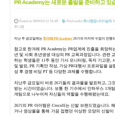
PR Academy는 새로운 출발을 준비하고 있
Posted
at 2009/02/12 18:48
Filed
under
쥬니캡입니다!/삶의 
쥬니캡
지난 주 금요일에는
한겨레 PR Academy
26
기의 마지막 수업이 진행
참고로 한겨레
PR Academy
는
PR
업계에 진출을 희망하
년 및 사회 초년생생 대상의
PR
교육과정입니다
.
관련 
하는 학생들은
11
주 동안 기사 모니터링
,
독자 기고문
,
및 발표
, PR
기획안 작성
,
가상
PR대행사
프로파일을 설
성 후 경쟁 비딩
PT
등 다양한 과제를 수행합니다
.
지난주 금요일이 바로
26
기들의 결과물을 발표하고
,
그것
받는 시간이였습니다
. 보통 한 기수에서
인하우스
1
개
개팀으로 나누어져 자신들의 역할을 수행해왔는데요
.
26
기의
PR
아이템은
Crocs
라는 신발 브랜드였습니다
.
해
거나 영상물을 통해 가끔 접했던 이상한 모양의 신발이