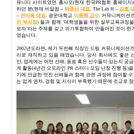
뮤니티 사이트였던 홍사모
(
현재 한국
PR
협회 홈페이지
)
하던 분
(
현재 비알컴
–
박종선 대표
,
The Lab H –
김호 
–
전미옥 대표
,
광운대학교
이종혁 교수
,
커뮤니케이션
민 부사장
)
들과 함께
‘
대학생들을 위한 실무교육과정을
보자
’
라는 주제를 갖고 의기투합하여 만들어진 것이 한
였습니다
.
2002
년도라면
,
제가 두번째 직장인 드림 커뮤니케이션즈
리로 재직하고 있을 때였습니다
.
당시 회사에도 좋은 
만
,
업계에는 어떤 선배
,
동료 혹은 선수들이 있는지 궁
계 활동
(4
년간 오프라인
PR
스터디 모임 난장 진행 등
)
을
기에 언급한 멋진 선배들과 함께 관련 과정에 참여할 
는 업계 연차
,
경험 및 지식이 부족했기 때문에 조교로 