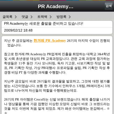
PR Academy는 새로운 출발을 준비하고 있습니다!
검색
글목록
댓글
트랙백
방명록
PR Academy는 새로운 출발을 준비하고 있습니다!
2009/02/12 18:48
지난 주 금요일에는
한겨레 PR Academy
26
기의 마지막 수업이 진행되
었습니다
.
참고로 한겨레
PR Academy
는
PR
업계에 진출을 희망하는 대학교
3&4
학년
및 사회 초년생생 대상의
PR
교육과정입니다
.
관련 교육 과정에 참가하는
학생들은
11
주 동안 기사 모니터링
,
독자 기고문
,
사보기획안 작성 및 발
표
, PR
기획안 작성
,
가상
PR대행사
프로파일을 설립
, PR
기획안 작성 후
경쟁 비딩
PT
등 다양한 과제를 수행합니다
.
지난주 금요일이 바로
26
기들의 결과물을 발표하고
,
그것에 대한 평가를
받는 시간이였습니다
. 보통 한 기수에서
인하우스
1
개팀
, PR
에이전시
3
개
팀으로 나누어져 자신들의 역할을 수행해왔는데요
.
26
기의
PR
아이템은
Crocs
라는 신발 브랜드였습니다
.
해외 출장을 나가거
나 영상물을 통해 가끔 접했던 이상한 모양의 신발이 바로 그 브랜드라는
것을 저도 이번에 처음 알게 되었죠
. 제가 패션 아이템에는 둔감해서... ㅎ
ㅎ...