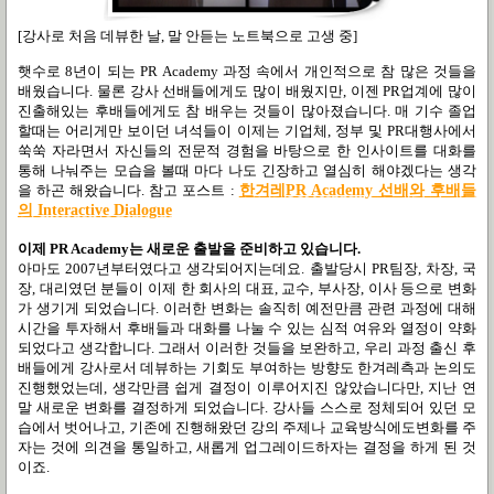
[강사로 처음 데뷰한 날, 말 안듣는 노트북으로 고생 중]
햇수로
8
년이 되는
PR Academy
과정 속에서 개인적으로 참 많은 것들을
배웠습니다
.
물론 강사 선배들에게도 많이 배웠지만
,
이젠
PR
업계에 많이
진출해있는 후배들에게도 참 배우는 것들이 많아졌습니다
.
매 기수 졸업
할때는 어리게만 보이던 녀석들이 이제는 기업체
,
정부 및
PR
대행사에서
쑥쑥 자라면서 자신들의 전문적 경험을 바탕으로 한 인사이트를 대화를
통해 나눠주는 모습을 볼때 마다 나도 긴장하고 열심히 해야겠다는 생각
을 하곤 해왔습니다
.
참고 포스트
:
한겨레PR Academy
선배와
후배들
의 Interactive Dialogue
이제
PR Academy
는 새로운 출발을 준비하고 있습니다
.
아마도
2007
년부터였다고 생각되어지는데요
.
출발당시
PR
팀장
,
차장
,
국
장
,
대리였던 분들이 이제 한 회사의 대표
,
교수
,
부사장
,
이사 등으로 변화
가 생기게 되었습니다
.
이러한 변화는 솔직히 예전만큼 관련 과정에 대해
시간을 투자해서 후배들과 대화를 나눌 수 있는 심적 여유와 열정이 약화
되었다고 생각합니다
.
그래서 이러한 것들을 보완하고
,
우리 과정 출신 후
배들에게 강사로서 데뷰하는 기회도 부여하는 방향도 한겨레측과 논의도
진행했었는데
,
생각만큼 쉽게 결정이 이루어지진 않았습니다만
,
지난 연
말 새로운 변화를 결정하게 되었습니다
.
강사들 스스로 정체되어 있던 모
습에서 벗어나고
,
기존에 진행해왔던 강의 주제나 교육방식에도변화를 주
자는 것에 의견을 통일하고
,
새롭게 업그레이드하자는 결정을 하게 된 것
이죠
.