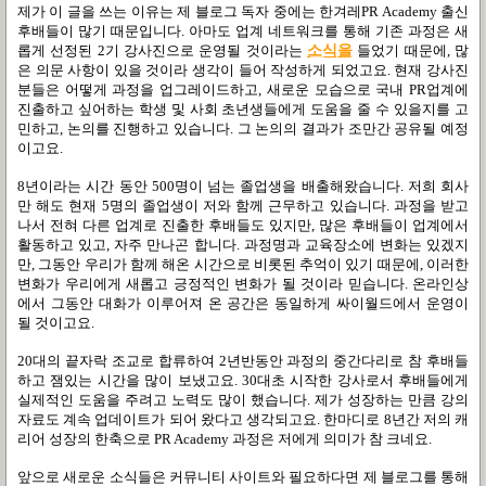
제가 이 글을 쓰는 이유는 제 블로그 독자 중에는 한겨레
PR Academy
출신
후배들이 많기 때문입니다
.
아마도 업계 네트워크를 통해 기존 과정은 새
롭게 선정된
2
기 강사진으로 운영될 것이라는
소식을
들었기 때문에
,
많
은 의문 사항이 있을 것이라 생각이 들어 작성하게 되었고요
.
현재 강사진
분들은 어떻게 과정을 업그레이드하고
,
새로운 모습으로 국내
PR
업계에
진출하고 싶어하는 학생 및 사회 초년생들에게 도움을 줄 수 있을지를 고
민하고
,
논의를 진행하고 있습니다
.
그 논의의 결과가 조만간 공유될 예정
이고요
.
8
년이라는 시간 동안
500
명이 넘는 졸업생을 배출해왔습니다
.
저희 회사
만 해도 현재
5
명의 졸업생이 저와 함께 근무하고 있습니다
.
과정을 받고
나서 전혀 다른 업계로 진출한 후배들도 있지만
,
많은 후배들이 업계에서
활동하고 있고
,
자주 만나곤 합니다
.
과정명과 교육장소에 변화는 있겠지
만
,
그동안 우리가 함께 해온 시간으로 비롯된 추억이 있기 때문에
,
이러한
변화가 우리에게 새롭고 긍정적인 변화가 될 것이라 믿습니다
.
온라인상
에서 그동안 대화가 이루어져 온 공간은 동일하게 싸이월드에서 운영이
될 것이고요
.
20대의 끝자락 조교로 합류하여 2년반동안 과정의 중간다리로 참 후배들
하고 잼있는 시간을 많이 보냈고요. 30대초 시작한 강사로서 후배들에게
실제적인 도움을 주려고 노력도 많이 했습니다. 제가 성장하는 만큼 강의
자료도 계속 업데이트가 되어 왔다고 생각되고요. 한마디로 8년간 저의 캐
리어 성장의 한축으로 PR Academy 과정은 저에게 의미가 참 크네요.
앞으로 새로운 소식들은 커뮤니티 사이트와 필요하다면 제 블로그를 통해