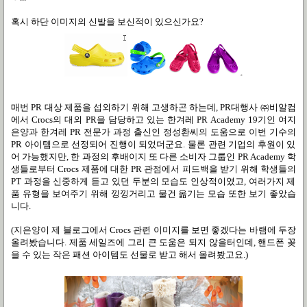
혹시 하단 이미지의 신발을 보신적이 있으신가요
?
매번
PR
대상 제품을 섭외하기 위해 고생하곤 하는데
, PR
대행사 ㈜비알컴
에서
Crocs
의 대외
PR
을 담당하고 있는 한겨레
PR Academy 19
기인 여지
은양과 한겨레
PR
전문가 과정 출신인
정성환
씨의 도움으로 이번 기수의
PR
아이템으로 선정되어 진행이 되었더군요
.
물론 관련 기업의 후원이 있
어 가능했지만
,
한 과정의 후배이지 또 다른 소비자 그룹인
PR Academy
학
생들로부터
Crocs
제품에 대한
PR
관점에서 피드백을 받기 위해 학생들의
PT
과정을 신중하게 듣고 있던 두분의 모습도 인상적이였고
,
여러가지 제
품 유형을 보여주기 위해 낑낑거리고 물건 옮기는 모습 또한 보기 좋았습
니다
.
(지은양이 제 블로그에서 Crocs 관련 이미지를 보면 좋겠다는 바램에 두장
올려봤습니다. 제품 세일즈에 그리 큰 도움은 되지 않을터인데, 핸드폰 꽂
을 수 있는 작은 패션 아이템도 선물로 받고 해서 올려봤고요.)