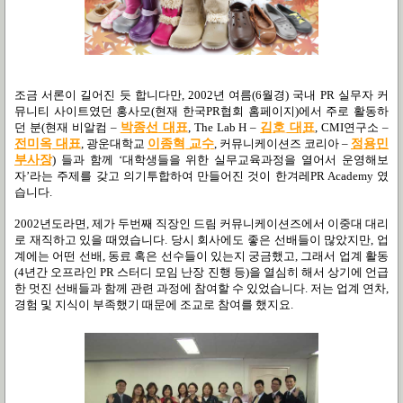
조금 서론이 길어진 듯 합니다만
, 2002
년 여름
(6
월경
)
국내
PR
실무자 커
뮤니티 사이트였던 홍사모
(
현재 한국
PR
협회 홈페이지
)
에서 주로 활동하
던 분
(
현재 비알컴
–
박종선 대표
,
The Lab H –
김호 대표
,
CMI
연구소
–
전미옥 대표
,
광운대학교
이종혁 교수
,
커뮤니케이션즈 코리아
–
정용민
부사장
)
들과 함께
‘
대학생들을 위한 실무교육과정을 열어서 운영해보
자
’
라는 주제를 갖고 의기투합하여 만들어진 것이 한겨레
PR Academy
였
습니다
.
2002
년도라면
,
제가 두번째 직장인 드림 커뮤니케이션즈에서 이중대 대리
로 재직하고 있을 때였습니다
.
당시 회사에도 좋은 선배들이 많았지만
,
업
계에는 어떤 선배
,
동료 혹은 선수들이 있는지 궁금했고
,
그래서 업계 활동
(4
년간 오프라인
PR
스터디 모임 난장 진행 등
)
을 열심히 해서 상기에 언급
한 멋진 선배들과 함께 관련 과정에 참여할 수 있었습니다
.
저는 업계 연차
,
경험 및 지식이 부족했기 때문에 조교로 참여를 했지요
.