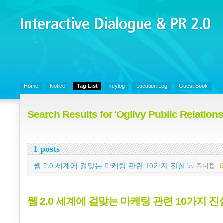
Interactive Dialogue &
PR 2.0
Juny's Blog is open for sharing personal experience and knowledge on k
Organizational Communicaitons, Soft Skills, Social Media
Home
Notice
Tag List
keylog
Location Log
Guest Book
Search Results for 'Ogilvy Public Relations
1 posts
웹 2.0 세계에 걸맞는 마케팅 관련 10가지 진실
by 쥬니캡
(
웹 2.0 세계에 걸맞는 마케팅 관련 10가지 진