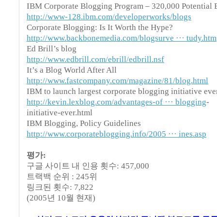
IBM Corporate Blogging Program – 320,000 Potential 
http://www-128.ibm.com/developerworks/blogs
Corporate Blogging: Is It Worth the Hype?
http://www.backbonemedia.com/blogsurve ··· tudy.htm
Ed Brill’s blog
http://www.edbrill.com/ebrill/edbrill.nsf
It’s a Blog World After All
http://www.fastcompany.com/magazine/81/blog.html
IBM to launch largest corporate blogging initiative eve
http://kevin.lexblog.com/advantages-of ··· blogging
-
initiative-ever.html
IBM Blogging, Policy Guidelines
http://www.corporateblogging.info/2005 ··· ines.asp
평가:
구글 사이트 내 인용 횟수: 457,000
트랙백 순위 : 245위
링크된 횟수: 7,822
(2005년 10월 현재)