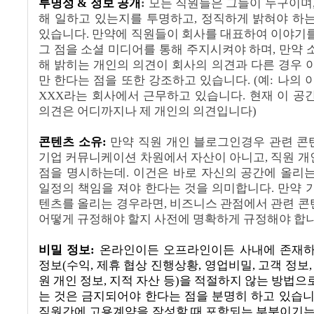
투명성
&
정보 공개
:
모든 직원들은 그들이 누구이며
해 일하고 있는지를 투명하고
,
정직하게 밝혀야 하는
있습니다
.
만약에 직원들이 회사를 대표하여 이야기
그 점을 소셜 미디어를 통해 주지시켜야 하며
,
만약 
해 밝히는 개인의 의견이 회사의 의견과 다른 경우 
만 한다는 점을 또한 강조하고 있습니다
. (
예
:
나의 
XXX
라는 회사에서 근무하고 있습니다
.
현재 이 공
의견은 어디까지나 제 개인의 의견입니다
)
콘텐츠 소유
:
만약 직원 개인 블로그인경우 관련 
기업 커뮤니케이션 차원에서 자산이 아니고
,
직원 개
점을 명시하는데
.
이건은 바로 자신의 공간에 올리
일정의 책임을 져야 한다는 것을 의미합니다
.
만약 
텐츠를 올리는 경우라면
,
비즈니스 관점에서 관련 콘
어떻게 규정해야 할지 사전에 명확하게 규정해야 합
비밀 정보
:
온라인이든 오프라인이든 사내에 존재하
정보
(
수익
,
제휴 협상 진행상황
,
영업비밀
,
고객 정보
원 개인 정보
,
지적 자산 등
)
을 적절하지 않는 방법으
는 것은 금지되어야
한다는 점을 분명히 하고 있습
직원간에 고용계약을 작성할 때 포함되는 부분이기는