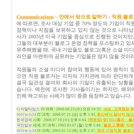
Communications
–
안에서 밖으로 말하기
:
직원 블로
에 따르면
,
조사 대상 기업 중
70%
정도의 기업이 직
정책이나 지침을 보유하고 있지 않는 것으로 나타
사가
2005
년 미국 기업을 중심으로 진행된 것이지만
그들의 대부분이 블로그 운영 정책을 포스팅하고 있
유추해봤을 때
,
국내 기업들도 블로그
(
혹은 소셜 미
라인을 마련하여 공유하는 기업들은 많지 않을 것이
직원들의 소셜 미디어 참여와 행동에 있어 원칙이 
으면 직원 블로거는 각자의 가치관에 따라 판단하게
결국 일관성 결여와 회사의 기밀이 유출되는 상황을
습니다
.
예전에 조사한 기사들이기는 하지만
,
해외
인해 해고되는 사례가 많이 종종 등장하고 있습니다
.
디지털타임스
IT/
과학
|
2006.08.23 (
수
)
오전
10:35,
AOL,
고객정보
유
아이뉴스
24
IT/
과학
|
2006.07.21 (
금
)
오후
3:43,
회사에서
잘리지
않고
한국경제
사회
|
2006.07.19 (
수
)
오후
6:04,
[
멘토링]
쉿!
미니홈피ㆍ블
국민일보
세계
, IT/
과학
| 2005.03.07 (
월
)
오후
5:49,
‘
블로그
筆禍
’
직장
아이뉴스
24
IT/
과학
| 2005.01.13 (
목
)
오후
2:47,
영국
서점직원,
블로