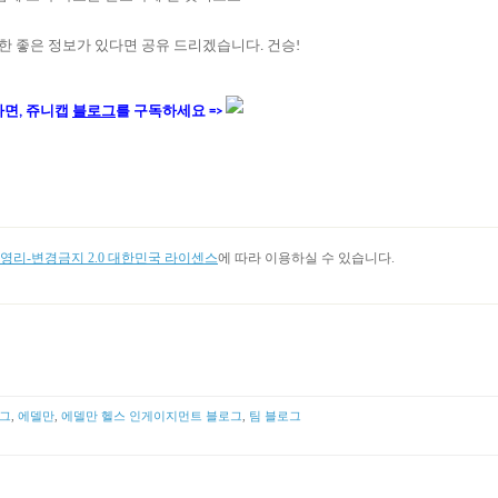
한
좋은
정보가
있다면
공유
드리겠습니다
건승
.
!
다면, 쥬니캡
블로그
를 구독하세요 =>
리-변경금지 2.0 대한민국 라이센스
에 따라 이용하실 수 있습니다.
그
,
에델만
,
에델만 헬스 인게이지먼트 블로그
,
팀 블로그