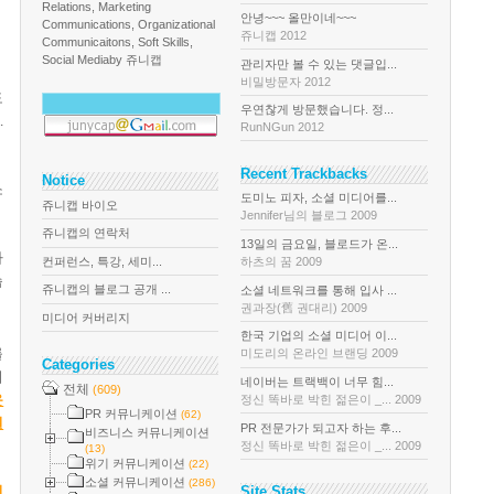
Relations, Marketing
안녕~~~ 올만이네~~~
Communications, Organizational
쥬니캡 2012
Communicaitons, Soft Skills,
Social Media
by 쥬니캡
관리자만 볼 수 있는 댓글입...
비밀방문자 2012
도
우연찮게 방문했습니다. 정...
다
.
RunNGun 2012
Recent Trackbacks
Notice
소
도미노 피자, 소셜 미디어를...
쥬니캡 바이오
Jennifer님의 블로그 2009
쥬니캡의 연락처
13일의 금요일, 블로드가 온...
하
컨퍼런스, 특강, 세미...
하츠의 꿈 2009
습
쥬니캡의 블로그 공개 ...
소셜 네트워크를 통해 입사 ...
권과장(舊 권대리) 2009
미디어 커버리지
한국 기업의 소셜 미디어 이...
를
미도리의 온라인 브랜딩 2009
Categories
회
네이버는 트랙백이 너무 힘...
전체
(609)
운
정신 똑바로 박힌 젊은이 _... 2009
PR 커뮤니케이션
(62)
일
PR 전문가가 되고자 하는 후...
비즈니스 커뮤니케이션
정신 똑바로 박힌 젊은이 _... 2009
(13)
위기 커뮤니케이션
(22)
소셜 커뮤니케이션
(286)
이
Site Stats