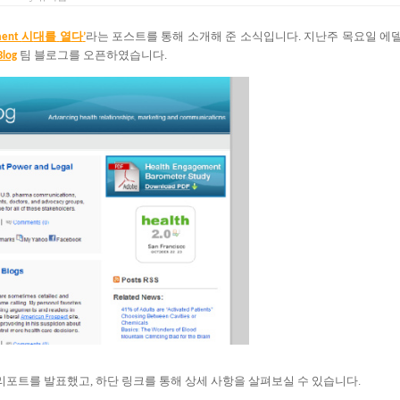
시
대
를
열
다
라는
포스트를
통해
소개해
준
소식입니다
지난주
목요일
에
ment
’
.
팀
블로그를
오픈하였습니다
Blog
.
리포트를
발표했고, 하단 링크를 통해 상세 사항을 살펴보실 수 있습니다.