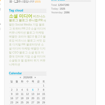
쥬니캡입니다!
(222)
유
Total
: 12547280
Today
: 1926
련
Tag cloud
Yesterday
: 2086
소셜 미디어
비즈니스
블로그
블로그
쥬니캡
PR
에
h
델만
Social Media
기업 블로
그
트위터
PR 2.0
소셜 미디어
그
커뮤니케이션
블로그 마케팅
에델만 코리아
웹2.0
웹 2.0
블
로깅
비즈니스 블로그 서밋
김
호
디지털 PR
블로터닷넷
소
셜 미디어 마케팅
에델만 디지
털
CEO 블로그
소셜 링크
이
중대
인터뷰
기업 소셜 미디어
소셜링크
델 컴퓨터
위기 커뮤
니케이션
Calendar
«
2026/08
»
일
월
화
수
목
금
토
1
2
3
4
5
6
7
8
9
10
11
12
13
14
15
16
17
18
19
20
21
22
23
24
25
26
27
28
29