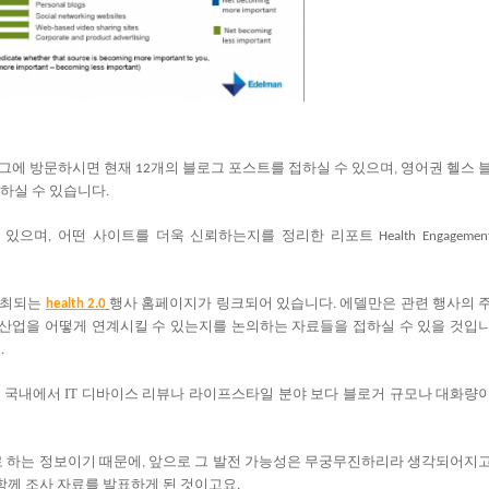
로그에 방문하시면 현재
개의
블로그
포스트를
접하실
수
있으며
영어권
헬스
12
,
하실
수
있습니다
.
있으며
어떤
사이트를
더욱
신뢰하는지를
정리한
리포트
,
Health Engagemen
최되는
행사
홈페이지가
링크되어
있습니다
에델만은
관련
행사의
health 2.0
.
산업을
어떻게
연계시킬
수
있는지를
논의하는
자료들을
접하실
수
있을
것입
요
.
 국내에서 IT 디바이스 리뷰
나
라이프스타일
분야
보다
블로거
규모나
대화량
로
하는
정보이기
때문에
앞으로
그
발전
가능성은
무궁무진하리라
생각되어지
,
함께
조사
자료를
발표하게
된
것이고요
.