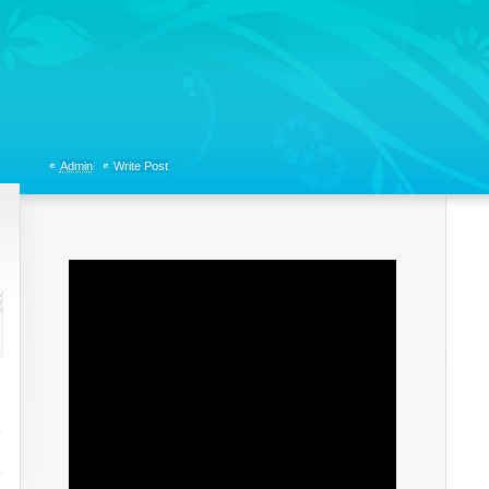
tions, Organizational Communicaitons, Soft Skills, Social Media
Admin
Write Post