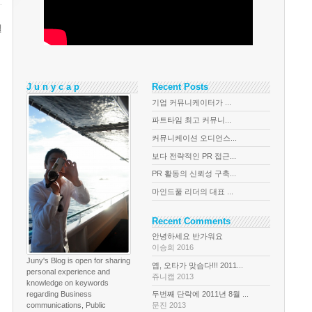
델
J u n y c a p
Recent Posts
기업 커뮤니케이터가 ...
파트타임 최고 커뮤니...
커뮤니케이션 오디언스...
보다 전략적인 PR 접근...
PR 활동의 신뢰성 구축...
마인드풀 리더의 대표 ...
Recent Comments
안녕하세요 반가워요
이승희 2016
Juny's Blog is open for sharing
옙, 오타가 맞슴다!!! 2011...
personal experience and
쥬니캡 2013
knowledge on keywords
regarding Business
두번째 단락에 2011년 8월 ...
communications, Public
문진 2013