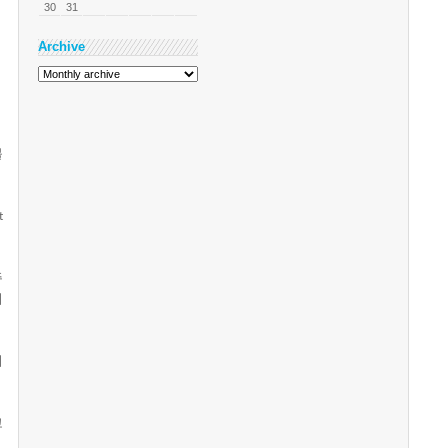
30
31
Archive
블
t
주
니
이
고