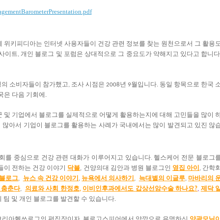
ementBarometerPresentation.pdf
께
위키피디아는
인터넷
사용자들이
건강
관련
정보를
찾는
원천으로서
그
활용
사이트
개인
블로그
및
포럼은
상대적으로
그
중요도가
약해지고
있다고
합니
,
명의
소비자들이
참가했고
조사
시점은
년
월입니다
동일
항목으로
한국
,
2008
9
.
국은
다음
기회에
.
군
및
기업에서
블로그를
실제적으로
어떻게
활용하는지에
대해
고민들을
많이
이
많아서
기업이
블로그를
활용하는
사례가
국내에서는
많이
발견되고
있진
않
 학회를 중심으로 건강 관련 대화가 이루어지고 있습니다. 헬스케어 전문 블로그
들이
전하는
건강
이야기
닥블
건양의대
김안과
병원
블로그인
옆집
아이
간학
,
,
블로그
뉴스
속
건강
이야기
뉴욕에서
의사하기
늑대별의
이글루
마바리의
,
,
,
,
춤춘다
의료와
사회
한정호
이비인후과에서도
갑상선암수술
하나요
제닥
,
,
?
,
의
팀
및
개인
블로그를
발견할
수
있습니다
.
코리아헬쓰로그의
편집장이자
블로고스피어에서
양깡으로
유명하신
양
광
모
님
,