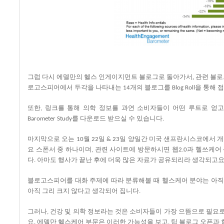
그럼
다시
에델만의
헬스
인게이지먼트
블로그로
돌아가서, 관련 블
로고스피어에서
두각을
나타내는
개의
블로그를
을
통해
접
14
Blog Roll
또한
링크를
통해
의학
정보를
과연
소비자들이
어떤
루트로
얻고
,
를
다운로드
받으실
수
있습니다
Barometer Study
.
마지막으로
오는
월
일
일
양일간
미국
샌프란시스코에서
개
10
22
& 23
요
스폰서
중
하나이며
관련
사이트에
방문하시면
웹
과
헬쓰케어
,
2.0
다
아마도
행사가
끝난
후에
더욱
많은
자료가
공유되리라
생각되고
.
블로고스피어를
대화
주제에 따라
분류해볼
때
헬스케어
분야는 아직
아직
그리
크지
않다고
생각되어
집니다
.
그러나
건강
및
의학
정보라는
것은
소비자들이
가장
으뜸으로
필요
,
요
에델만
헬스케어
부문은
이러한
가능성을
보고
팀
블로그
오픈과
.
,