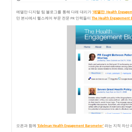
에델만
디지털
팀
블로그를
통해
다래
대리가
에
델
만
‘
, Health Engage
만
본사에서
헬스케어
부문
전문
인력들이
PR
The Health Engagement 
오픈과
함께
라는
지적
자산
‘Edelman Health Engagement Barometer’