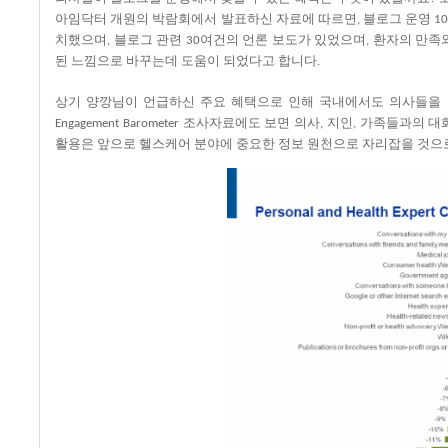
아임닥터
개원의
박람회에서
발표하신
자료에
따르면
블로그
운영
,
1
치했으며
블로그
관련
여건의
언론
보도가
있었으며
환자의
만족
,
30
,
된
느낌으로
바꾸는데
도움이
되었다고
합니다
.
상기 양깡님이 언급하신 주요 혜택으로
인해
국내에서도
의사들을
조사자료에도
보면
의사
지인
가족들과의
대
Engagement Barometer
,
,
활용은
앞으로
헬스케어
분야에
중요한
정보
원천으로
자리잡을
것으