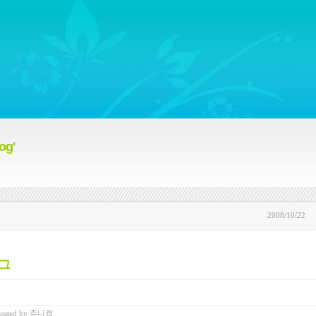
ywords regarding Business communications, Public Relations, Marketing Communica
og'
2008/10/22
그
osted
by
쥬니캡