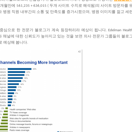
개월만에
두개
사이트
수치로
해석됨
의
사이트
방문자를
0
561,235 + 636,015 (
)
와
병원
직원
내부간의
소통
및
만족도를
증가시켰으며
병원
이미지를
젊고
세
,
중심으로
한
전문가
블로그가
계속
등장하리라
예상이
됩니다
. Edelman Healt
화
채널에
대한
신뢰도가
높아지고
있는
것을
보면
의사
전문가
그룹들의
블로
로
예상해
봅니다
.