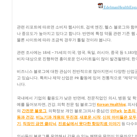
EdelmanHealthEngag
관련
리포트에
따르면
소비자
웹사이트
검색
엔진
헬스
블로그와
함
,
,
나
중요도가
높아지고
있다고
합니다
반면에
특정
약품
관련
기존
웹
.
물론
사이트에
따라
조금씩
경우가
틀릴
것이라
봅니다
.
관련
조사에는
세
세의
미국
영국
독일
러시아
중국
등
18
~ 75
,
,
,
,
5,183
비자
대상으로
진행하면
흥미로운
인사이트들이
많이
발견될텐데
한
,
비즈니스
블로그에
대한
관심이
전반적으로
많아지면서
다양한
산업
고
있습니다
특히나
제약
산업은
활동에
있어
전통적으로
제약
.
PR
“
”
니다
.
국내에서 기업의
활용도가
낮은
반면에
전문직업인
의사, 병원 및
,
예를 들어보자면,
건강
의학
전문
팀
블로그인
의사
,
Korean Healthlog
,
의
간전문
블로그
의학정보
개인
블로그
의사
중심
인
눈초의
,
(
)
SYPark
,
동과
건강
비뇨기과
개원의
두진경
새로운
시작
신의
아이들은
모두
,
,
,
기
직장인
금연
클리닉
진료실에서
못다한
항암치료
이야기
등
다수
,
,
의사들이
블로그를
운영해서
갖을
수
있는
혜택은
무엇이
있을까요
?