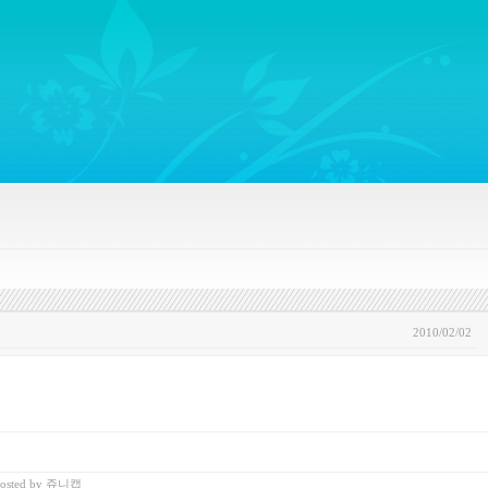
ywords regarding Business communications, Public Relations, Marketing Communica
2010/02/02
osted
by
쥬니캡