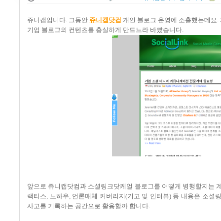
쥬니캡입니다
.
그동안
쥬니캡닷컴
개인 블로그 운영에 소홀했는데요
.
기업 블로그의 컨텐츠를 충실하게 만드느라 바빴습니다
.
앞으로 쥬니캡닷컴과 소셜링크닷케얼 블로그를 어떻게 병행할지는 
랙티스
,
노하우
,
언론매체 커버리지
(
기고 및 인터뷰
)
등 내용은 소셜
사고를 기록하는 공간으로 활용할까 합니다
.