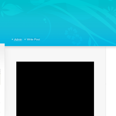
tions, Organizational Communicaitons, Soft Skills, Social Media
Admin
Write Post