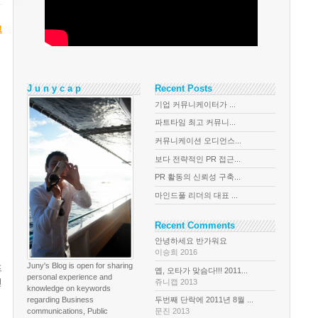
크
J u n y c a p
Recent Posts
기업 커뮤니케이터가 ...
파트타임 최고 커뮤니...
커뮤니케이션 오디언스...
보다 전략적인 PR 접근...
PR 활동의 신뢰성 구축...
마인드풀 리더의 대표 ...
Recent Comments
안녕하세요 반가워요
이승희 2016
Juny's Blog is open for sharing
프
옙, 오타가 맞슴다!!! 2011...
personal experience and
인
쥬니캡 2013
knowledge on keywords
regarding Business
두번째 단락에 2011년 8월 ...
communications, Public
문진 2013