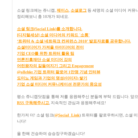
소셜 링크에는 쥬니캡
,
제이스
,
소셜로그
등 세명의 소셜 미디어 커뮤
정리해보니 총
10
개가 되네요
.
소셜
링크(Social Link)
를
소개합니다.
[
디지털세상]
소셜
미디어의
키워드 `
소통`
‘
트위터 &
소셜
네트워크
컨퍼런스 2010’
발표자료를
공유합니다.
소셜미디어가
가져올
아이디어의
전이
기업 CEO
를
위한
트위터
활용
팁
언론진흥재단
소셜
미디어
강의
어린왕자의
길들여지기
그리고 Engagement
@ollehkt
기업
트위터
팔로어 1
만명
기념
인터뷰
도미노
게임과
기업의
명성(
이미지)
쌓기
기업
소셜
미디어
커뮤니케이션
전문가의
중요성
평소 쥬니캡닷컴을 통해 저를 응원해주신 분들께 부탁 드립니다
.
앞으
RSS
구독해주시고
,
지속적인 관심과 응원해주세요
!
한가저 더! 소셜 링크(
@Social_Link
) 트위터를 팔로우하시면, 소셜 미
니다!
올 한해 건승하여 승승장구하겠습니다
!