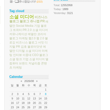
쥬니캡입니다!
(222)
Total
: 12552958
Today
: 1889
Tag cloud
Yesterday
: 3121
소셜 미디어
비즈니스
블로그
블로그
쥬니캡
PR
에
델만
Social Media
기업 블로
그
트위터
PR 2.0
소셜 미디어
커뮤니케이션
에델만 코리아
블로그 마케팅
웹2.0
웹 2.0
블
로깅
비즈니스 블로그 서밋
디
지털 PR
김호
블로터닷넷
에
델만 디지털
소셜 미디어 마케
팅
인터뷰
이중대
CEO 블로그
소셜 링크
기업 소셜 미디어
델
컴퓨터
브랜드 저널리즘
콘텐
츠 마케팅
Calendar
«
2026/08
»
일
월
화
수
목
금
토
1
2
3
4
5
6
7
8
9
10
11
12
13
14
15
16
17
18
19
20
21
22
23
24
25
26
27
28
29