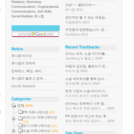
Relations, Marketing
안녕~~~ 올만이네~~~
Communications, Organizational
쥬니캡 2012
로
Communicaitons, Soft Skills,
Social Media
by 쥬니캡
관리자만 볼 수 있는 댓글입...
비밀방문자 2012
우연찮게 방문했습니다. 정...
RunNGun 2012
Recent Trackbacks
Notice
도미노 피자, 소셜 미디어를...
쥬니캡 바이오
Jennifer님의 블로그 2009
쥬니캡의 연락처
13일의 금요일, 블로드가 온...
컨퍼런스, 특강, 세미...
하츠의 꿈 2009
쥬니캡의 블로그 공개 ...
소셜 네트워크를 통해 입사 ...
권과장(舊 권대리) 2009
미디어 커버리지
한국 기업의 소셜 미디어 이...
도
미도리의 온라인 브랜딩 2009
Categories
네이버는 트랙백이 너무 힘...
전체
(609)
정신 똑바로 박힌 젊은이 _... 2009
겁
PR 커뮤니케이션
(62)
PR 전문가가 되고자 하는 후...
비즈니스 커뮤니케이션
정신 똑바로 박힌 젊은이 _... 2009
(13)
위기 커뮤니케이션
(22)
소셜 커뮤니케이션
(286)
Site Stats