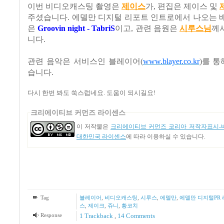
이번 비디오캐스팅 촬영은
제이스
가
,
편집은 제이스 및
주셨습니다
.
에델만 디지털 리포트 인트로에서 나오는 
은
Groovin night - TabriS
이고
,
관련 음원은
시
루
스
님
께
니다
.
관련 음악은
서비스인
블레이어
(
www.blayer.co.kr
)
를
통
습니다
.
다시 한번 봐도 쑥스럽네요
.
도움이 되시길요
!
크리에이티브 커먼즈 라이센스
이 저작물은
크리에이티브 커먼즈 코리아 저작자표시-비
대한민국 라이센스
에 따라 이용하실 수 있습니다.
Tag
블레이어
,
비디오캐스팅
,
시루스
,
에델만
,
에델만 디지털PR
스
,
제이크
,
쥬니
,
황코치
Response
1
Trackback
,
14
Comments