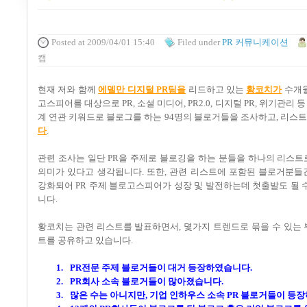
Posted
at 2009/04/01 15:40
Filed
under
PR 커뮤니케이션
캡
현재 저와 함께
에
델
만
디
지
털 PR
팀
을
리드하고 있는
황
코
치가
수개월
고스피어를 대상으로
PR,
소셜 미디어
, PR2.0,
디지털
PR,
위기관리 등
계 연관 키워드로 블로그를 하는
94
명의 블로거들을 조사하고
,
리스
다
.
관련 조사는 일단
PR
을 주제로 블로깅을 하는 분들을 하나의 리스트
의미가 있다고 생각됩니다
.
또한
,
관련 리스트에 포함된 블로거분들
강화되어
PR
주제 블로고스피어가 성장 및 발전하는데 첫출발도 될 
니다
.
황코치는 관련 리스트를 발표하면서
,
몇가지 트렌드로 묶을 수 있는
트를 공유하고 있습니다
.
1.
PR
전문 주제 블로거들이 대거 등장하였습니다
.
2.
PR
회사 소속 블로거들이 많아졌습니다
.
3.
많은 수는 아니지만
,
기업 인하우스 소속
PR
블로거들이 등장