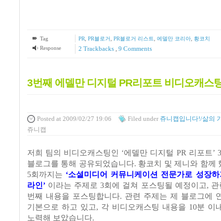
Tag
PR
,
PR블로거
,
PR블로거 리스트
,
에델만 코리아
,
황코치
Response
2
Trackbacks
,
9
Comments
3번째 에델만 디지털 PR리포트 비디오캐스
Posted
at 2009/02/27 19:06
Filed
under
쥬니캡입니다!/삶의 
쥬니캡
저희 팀의 비디오캐스팅인
‘
에델만 디지털
PR
리포트
’ 
블로그를 통해 공유되었습니다
.
황코치 및 제니와 함께
5
회까지는
‘
소셜미디어 커뮤니케이션 전문가로 성장하
라인
’
이라는 주제로
3
회에 걸쳐 포스팅될 예정이고
,
관
번째 내용을 포스팅합니다
. 관련 주제는 제 블로그에
기본으로 하고 있고, 각 비디오캐스팅 내용을 10분 
노력해 보았습니다.