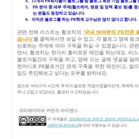
4.
12
개의
PR
회사들이 블로그를 팀 블로그 혹은 기업 블로그를
5.
PR
분야 중 세부 주제
(
헬쓰케어
,
병원 및 정책 홍보 등
)
를 중
는 분들도 등장하고 있습니다
.
6.
아직은 블로그를 하는
PR
학계 교수님은 많지 않다고 합니다
.
관련 전체 리스트는 황코치의
‘
국
내 90
여
분
의 PR
전
문
습
니다’
를 클릭하시면 보실 수 있고
,
각 블로그 명에 링
선호하는 주제에 따라 구독을 하실 수 있겠습니다
.
관련
면서
,
황코치는 한가지 흥미로운 제안을 하는데요
.
리스
블로거들간의 구독을 하고
,
맘에 드는 글에 댓글을 달
한마디로
PR
블로거간 관계 구축을 위한 제안이고
,
알으
임도 추진해보고 싶다는 포부를 밝히네요
.
참으로 여러가지 시간적 투자가 필요한 작업이였을터인데
,
묵묵히 
주니 고맙고 반갑네요
.
황코치 수고하셨습니다
.
크리에이티브 커먼즈 라이센스
이 저작물은
크리에이티브 커먼즈 코리아 저작자표시-비
대한민국 라이센스
에 따라 이용하실 수 있습니다.