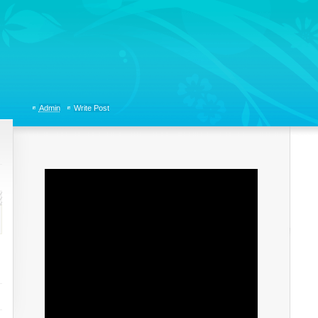
tions, Organizational Communicaitons, Soft Skills, Social Media
Admin
Write Post