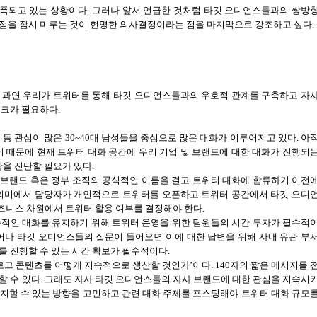
증폭되고 있는 상황이다
.
그러나 앞서 언급한 것처럼 타깃 오디언스들과의 쌍방
시점을 잠시 미루는 것이 현명한 의사결정이라는 점을 마지막으로 강조하고 싶다
.
,
과연 우리가 트위터를 통해 타깃 오디언스들과의 우호적 관계를 구축하고 자
체크가 필요하다
.
 등 관심이 많은
30~40
대 남성들을 중심으로 많은 대화가 이루어지고 있다
.
아
이 때문에 현재 트위터 대화 공간에 우리 기업 및 브랜드에 대한 대화가 진행되
황을 진단할 필요가 있다
.
 브랜드 혹은 정부 조직의 공식적인 이름을 걸고 트위터 대화에 합류하기 이전
의미에서 담당자가 개인적으로 트위터를 오픈하고 트위터 공간에서 타깃 오디
즈니스 차원에서 트위터 활용 여부를 결정해야 한다
.
적인 대화를 유지하기 위해 트위터 운영을 위한 팀원들의 시간 투자가 필수적
어나 타깃 오디언스들의 질문이 들어오면 이에 대한 답변을 위해 사내 유관 부
를 진행할 수 있는 시간 확보가 필수적이다
.
로그 콘텐츠를 어떻게 지속적으로 생산할 것인가
’
이다
. 140
자의 짧은 메시지를 
할 수 있다
.
그래도 자사 타깃 오디언스들의 자사 브랜드에 대한 관심을 지속시
지할 수 있는 방향을 고민하고 관련 대화 주제를 포스팅해야 트위터 대화 규모