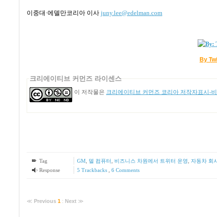
이중대
·
에델만코리아 이사
juny.lee@edelman.com
By Tw
크리에이티브 커먼즈 라이센스
이 저작물은
크리에이티브 커먼즈 코리아 저작자표시-비영
Tag
GM
,
델 컴퓨터
,
비즈니스 차원에서 트위터 운영
,
자동차 회
Response
5
Trackbacks
,
6
Comments
≪
Previous
1
:
Next
≫