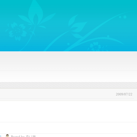
ywords regarding Business communications, Public Relations, Marketing Communica
2009/07/22
고
Posted
by
쥬니캡