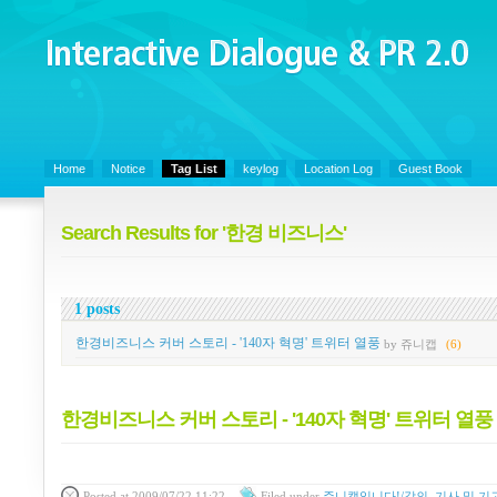
Interactive Dialogue &
PR 2.0
Juny's Blog is open for sharing personal experience and knowledge on ke
Home
Notice
Tag List
keylog
Location Log
Guest Book
Search Results for '한경 비즈니스'
1 posts
한경비즈니스 커버 스토리 - '140자 혁명' 트위터 열풍
by 쥬니캡
(6)
한경비즈니스 커버 스토리 - '140자 혁명' 트위터 열풍
Posted
at 2009/07/22 11:22
Filed
under
쥬니캡입니다!/강의, 기사 및 기