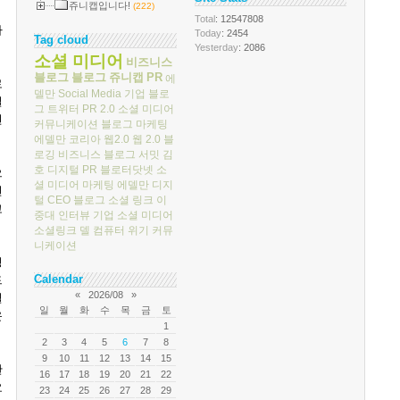
쥬니캡입니다!
(222)
Total
: 12547808
사
Today
: 2454
Tag cloud
Yesterday
: 2086
소셜 미디어
비즈니스
블로그
블로그
쥬니캡
PR
에
로
델만
Social Media
기업 블로
실
그
트위터
PR 2.0
소셜 미디어
현
커뮤니케이션
블로그 마케팅
에델만 코리아
웹2.0
웹 2.0
블
로깅
비즈니스 블로그 서밋
김
호
디지털 PR
블로터닷넷
소
으
셜 미디어 마케팅
에델만 디지
연
털
CEO 블로그
소셜 링크
이
고
중대
인터뷰
기업 소셜 미디어
소셜링크
델 컴퓨터
위기 커뮤
니케이션
정
Calendar
드
«
2026/08
»
셜
일
월
화
수
목
금
토
운
1
2
3
4
5
6
7
8
9
10
11
12
13
14
15
한
16
17
18
19
20
21
22
요
23
24
25
26
27
28
29