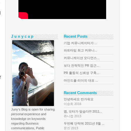
기
J u n y c a p
Recent Posts
기업 커뮤니케이터가 ...
파트타임 최고 커뮤니...
커뮤니케이션 오디언스...
보다 전략적인 PR 접근...
PR 활동의 신뢰성 구축...
칼
마인드풀 리더의 대표 ...
Recent Comments
안녕하세요 반가워요
이승희 2016
Juny's Blog is open for sharing
옙, 오타가 맞슴다!!! 2011...
personal experience and
쥬니캡 2013
knowledge on keywords
regarding Business
두번째 단락에 2011년 8월 ...
communications, Public
문진 2013