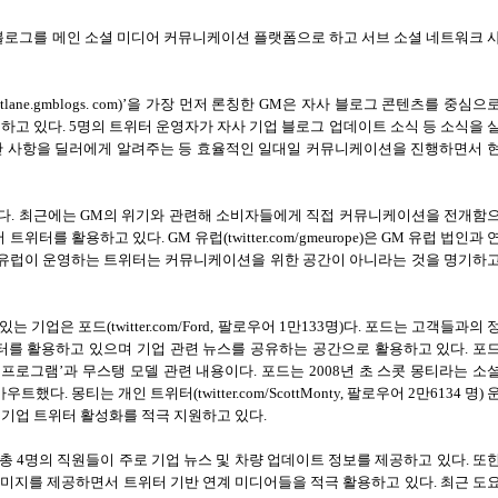
블로그를 메인 소셜 미디어 커뮤니케이션 플랫폼으로 하고 서브 소셜 네트워크 
stlane.gmblogs. com)’
을 가장 먼저 론칭한
GM
은 자사 블로그 콘텐츠를 중심으
영하고 있다
. 5
명의 트위터 운영자가 자사 기업 블로그 업데이트 소식 등 소식을 
만 사항을 딜러에게 알려주는 등 효율적인 일대일 커뮤니케이션을 진행하면서 
다
.
최근에는
GM
의 위기와 관련해 소비자들에게 직접 커뮤니케이션을 전개함
서 트위터를 활용하고 있다
. GM
유럽
(twitter.com/gmeurope)
은
GM
유럽 법인과 
유럽이 운영하는 트위터는 커뮤니케이션을 위한 공간이 아니라는 것을 명기하
 있는 기업은 포드
(twitter.com/Ford,
팔로우어
1
만
133
명
)
다
.
포드는 고객들과의 
터를 활용하고 있으며 기업 관련 뉴스를 공유하는 공간으로 활용하고 있다
.
포
)
프로그램
’
과 무스탱 모델 관련 내용이다
.
포드는
2008
년 초 스콧 몽티라는 소
스카우트했다
.
몽티는 개인 트위터
(twitter.com/ScottMonty,
팔로우어
2
만
6134
명
)
 기업 트위터 활성화를 적극 지원하고 있다
.
 총
4
명의 직원들이 주로 기업 뉴스 및 차량 업데이트 정보를 제공하고 있다
.
또
이미지를 제공하면서 트위터 기반 연계 미디어들을 적극 활용하고 있다
.
최근 도