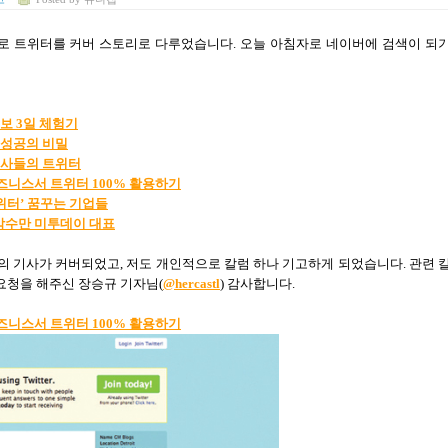
로 트위터를 커버 스토리로 다루었습니다
.
오늘 아침자로 네이버에 검색이 되
보 3
일
체험기
성공의
비밀
사들의
트위터
즈니스서
트위터
100%
활용하기
위터’
꿈꾸는
기업들
박수만
미투데이
대표
의 기사가 커버되었고
,
저도 개인적으로 칼럼 하나 기고하게 되었습니다
.
관련 
요청을 해주신 장승규 기자님(
@hercastl
) 감사합니다
.
즈니스서
트위터
100%
활용하기