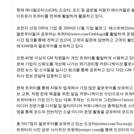
현재 제너럴모터스
(GM),
도요타
,
포드 등 글로벌 자동차 메이커들은 
이트로서 트위터를 연계해 활발하게 활용하고 있다
.
포천지 선정
500
대 기업 중
2004
년
12
월 기업 블로그
‘
패스트레인
(fa
팔로우어들과 공유하는 트위터
(twitter.com/Gmblogs)
를 활발하게 운
시간 링크를 통해 전하고 있으며 고객의 질문에 답변하고 고객의 불
재
8340
명의 팔로우어를 보유하고 있다
.
또한
40
명 이상의
GM
직원들이 개인 트위터를 활발하게 사용하고 있
로써 기업의 신뢰도를 개선해 나가는 위기관리형 커뮤니케이션 툴로
관된 뉴스 및 소식들을 실시간 링크를 통해 공유하고 있다
.
다만
, GM
자사 정보 전달에 집중하고 있다
.
현재 트위터를 통해 자동차 업계에서 가장 많은 팔로우어를 보유하고
보 교류
,
차량 문제 해결을 위한 일일 커뮤니케이션 수단으로서 트위
트위터에서 가장 인기 있는 대화 주제는
‘
드라이브 그린
(Drive Green
미디어 전문가를 디지털 및 멀티미디어 커뮤니케이션 총책임자로 
영을 통해 포드의 전반적인 소셜 미디어 운영 활동을 공유하며 포드의
총
5917
명의 팔로우어를 보유하고 있는 도요타
(twitter.com/Toyota)
는
트위터의 사진 공유 사이트인 트윗픽
(twitpic.com)
을 통해 도요타의 