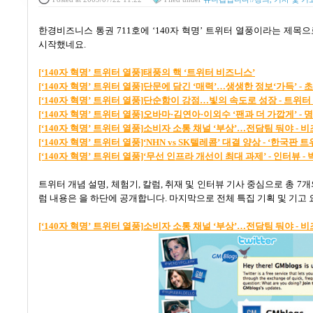
한경비즈니스 통권
711
호에
‘140
자 혁명
’
트위터 열풍이라는 제목으
시작했네요
.
[‘140
자
혁명’
트위터
열풍]
태풍의
핵 ‘
트위터
비즈니스’
[‘140
자
혁명’
트위터
열풍]
단문에
담긴 ‘
매력’…
생생한
정보‘
가득’ -
초
[‘140
자
혁명’
트위터
열풍]
단순함이
강점…
빛의
속도로
성장 -
트위터
[‘140
자
혁명’
트위터
열풍]
오바마·
김연아·
이외수 ‘
팬과
더
가깝게’ -
명
[‘140
자
혁명’
트위터
열풍]
소비자
소통
채널 ‘
부상’…
전담팀
둬야 -
비
[‘140
자
혁명’
트위터
열풍]‘NHN vs SK
텔레콤
’
대결
양상 - ‘
한국판
트
[‘140
자
혁명’
트위터
열풍]‘
무선
인프라
개선이
최대
과제’ -
인터뷰 -
트위터 개념 설명
,
체험기
,
칼럼
,
취재 및 인터뷰 기사 중심으로 총
7
개
럼 내용은 을 하단에 공개합니다
.
마지막으로 전체 특집 기획 및 기고 
[‘140
자
혁명’
트위터
열풍]
소비자
소통
채널 ‘
부상’…
전담팀
둬야 -
비