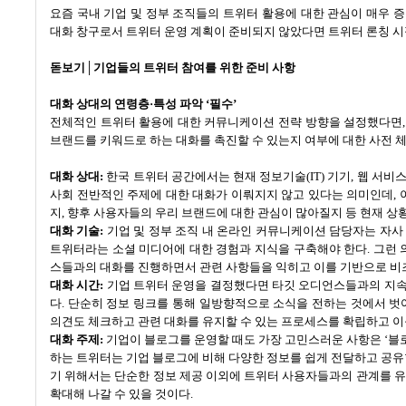
요즘 국내 기업 및 정부 조직들의 트위터 활용에 대한 관심이 매우 
대화 창구로서 트위터 운영 계획이 준비되지 않았다면 트위터 론칭 
돋보기
│
기업들의 트위터 참여를 위한 준비 사항
대화 상대의 연령층
·
특성 파악
‘
필수
’
전체적인 트위터 활용에 대한 커뮤니케이션 전략 방향을 설정했다면
브랜드를 키워드로 하는 대화를 촉진할 수 있는지 여부에 대한 사전 
대화 상대
:
한국 트위터 공간에서는 현재 정보기술
(IT)
기기
,
웹 서비스
사회 전반적인 주제에 대한 대화가 이뤄지지 않고 있다는 의미인데
,
지
,
향후 사용자들의 우리 브랜드에 대한 관심이 많아질지 등 현재 상
대화 기술
:
기업 및 정부 조직 내 온라인 커뮤니케이션 담당자는 자사
트위터라는 소셜 미디어에 대한 경험과 지식을 구축해야 한다
.
그런 
스들과의 대화를 진행하면서 관련 사항들을 익히고 이를 기반으로 비
대화 시간
:
기업 트위터 운영을 결정했다면 타깃 오디언스들과의 지속
다
.
단순히 정보 링크를 통해 일방향적으로 소식을 전하는 것에서 벗
의견도 체크하고 관련 대화를 유지할 수 있는 프로세스를 확립하고 이
대화 주제
:
기업이 블로그를 운영할 때도 가장 고민스러운 사항은
‘
블
하는 트위터는 기업 블로그에 비해 다양한 정보를 쉽게 전달하고 공유
기 위해서는 단순한 정보 제공 이외에 트위터 사용자들과의 관계를 유
확대해 나갈 수 있을 것이다
.