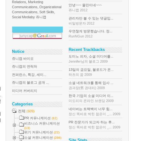
Relations, Marketing
안녕~~~ 올만이네~~~
Communications, Organizational
쥬니캡 2012
Communicaitons, Soft Skills,
Social Media
by 쥬니캡
관리자만 볼 수 있는 댓글입...
비밀방문자 2012
우연찮게 방문했습니다. 정...
RunNGun 2012
Recent Trackbacks
Notice
도미노 피자, 소셜 미디어를...
쥬니캡 바이오
Jennifer님의 블로그 2009
쥬니캡의 연락처
13일의 금요일, 블로드가 온...
컨퍼런스, 특강, 세미...
하츠의 꿈 2009
쥬니캡의 블로그 공개 ...
소셜 네트워크를 통해 입사 ...
권과장(舊 권대리) 2009
터
미디어 커버리지
다
.
한국 기업의 소셜 미디어 이...
및
미도리의 온라인 브랜딩 2009
Categories
네이버는 트랙백이 너무 힘...
전체
(609)
의
정신 똑바로 박힌 젊은이 _... 2009
PR 커뮤니케이션
(62)
펴
PR 전문가가 되고자 하는 후...
비즈니스 커뮤니케이션
정신 똑바로 박힌 젊은이 _... 2009
(13)
위기 커뮤니케이션
(22)
소셜 커뮤니케이션
(286)
Site Stats