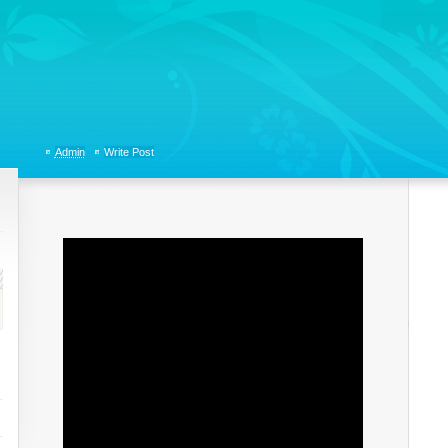
tions, Organizational Communicaitons, Soft Skills, Social Media
Admin
Write Post