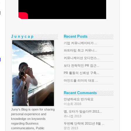
업
J u n y c a p
Recent Posts
기업 커뮤니케이터가 ...
파트타임 최고 커뮤니...
커뮤니케이션 오디언스...
에
보다 전략적인 PR 접근...
PR 활동의 신뢰성 구축...
마인드풀 리더의 대표 ...
Recent Comments
안녕하세요 반가워요
이승희 2016
Juny's Blog is open for sharing
옙, 오타가 맞슴다!!! 2011...
personal experience and
쥬니캡 2013
knowledge on keywords
regarding Business
두번째 단락에 2011년 8월 ...
communications, Public
문진 2013