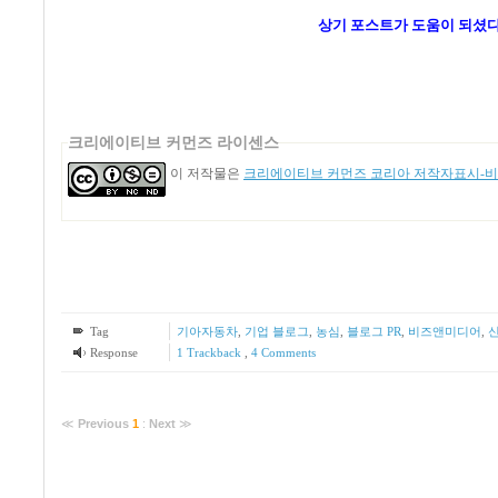
상기 포스트가 도움이 되셨다
크리에이티브 커먼즈 라이센스
이 저작물은
크리에이티브 커먼즈 코리아 저작자표시-비영
Tag
기아자동차
,
기업 블로그
,
농심
,
블로그 PR
,
비즈앤미디어
,
Response
1
Trackback
,
4
Comments
≪
Previous
1
:
Next
≫