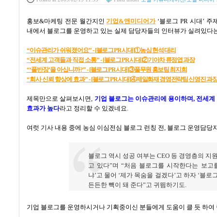
홍보
&
마케팅 전문 월간지인
기
업&
앤
미
디어
가
‘
블로그
PR
시대
’
주
내에서 블로그를 운영하고 있는 실제 담당자들의 인터뷰가 실려있다
“
이슈관리가
쉬워졌어요” -
[
블로그
PR
시대]①
농심
현석
대리
“
전세계
고객들과
직접
소통” -
[
블로그 PR
시대]②
기아차
류정엽
과장
“‘
풀반장’
을
아십니까?” -
[
블로그 PR
시대]③
풀무원
홍보팀
최지희
“
회사
신뢰
향상에
효과” -
[
블로그 PR
시대]④
제일화재
경영전략팀
신영진
과
제목만으로 살펴보시면
,
기업 블로그는 이슈관리에 용이하며
,
전세계
효과가 높다
라고 정리할 수 있겠네요
.
여럿 기사 내용 중에 농심 이심전심 블로그 런칭 전
,
블로그 운영담당자
블로그 역시 성공 여부는
CEO
등 경영층의 지
고 있다
”
며
“
처음 블로그를 시작한다는 보고
냐
’
고 물어
‘
제가 목숨을 걸겠다
’
고 하자
‘
블로그
든든한 빽이 돼 준다
”
고 귀띔하기도
.
기업 블로그를 운영하시거나 기획중이신 분들에게 도움이 클 듯 하여