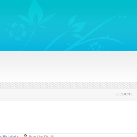
ywords regarding Business communications, Public Relations, Marketing Communica
2009/02/19
 커뮤니케이션
Posted
by
쥬니캡