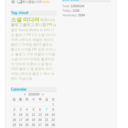
쥬니캡입니다!
(222)
Total
: 12550104
Today
: 2156
Tag cloud
Yesterday
: 2594
소셜 미디어
비즈니스
블로그
블로그
쥬니캡
PR
에
델만
Social Media
트위터
기
업 블로그
PR 2.0
소셜 미디어
커뮤니케이션
에델만 코리아
블로그 마케팅
웹2.0
블로깅
웹 2.0
디지털 PR
김호
비즈니
스 블로그 서밋
에델만 디지털
소셜 미디어 마케팅
블로터닷
넷
인터뷰
이중대
소셜 링크
CEO 블로그
델 컴퓨터
위기
커뮤니케이션
블로그 백서
브
랜드 저널리즘
Calendar
«
2026/08
»
일
월
화
수
목
금
토
1
2
3
4
5
6
7
8
9
10
11
12
13
14
15
16
17
18
19
20
21
22
23
24
25
26
27
28
29