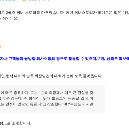
제로
2
월호 커버 스토리를 다루었습니다
.
이번 커버스토리가 흥미로운 점은 기
는 점인데요
.
장
 자사 고객들과 쌍방향 의사소통의 창구로 활용할 수 있으며
,
기업 신뢰도 확보
인 현석 대리와 손욱 회장님간의 대화가 눈에 쏘옥 들어옵니다
.
원이 매우 중요하다
.
그는
“
손욱 회장께서 매우 큰 관심을 갖
를 하러갔는데 손 회장이
‘
누가 블로그에 목숨을 걸 것이
는 열정이 없으면 못한다
’
고 강조했다
”
며
“
부담도 되지만
 링크로 소개합니다
.