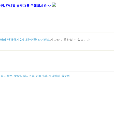
면,
쥬니캡 블로그를
구독하세요 =>
리-변경금지 2.0 대한민국 라이센스
에 따라 이용하실 수 있습니다.
신뢰도 확보
,
쌍방향 의사소통
,
이슈관리
,
제일화재
,
풀무원