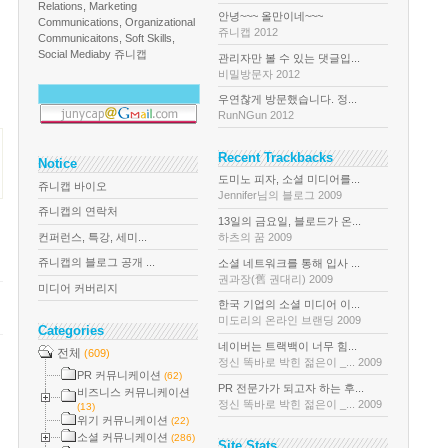
Relations, Marketing
안녕~~~ 올만이네~~~
Communications, Organizational
쥬니캡 2012
Communicaitons, Soft Skills,
Social Media
by 쥬니캡
관리자만 볼 수 있는 댓글입...
비밀방문자 2012
우연찮게 방문했습니다. 정...
RunNGun 2012
Recent Trackbacks
Notice
도미노 피자, 소셜 미디어를...
쥬니캡 바이오
Jennifer님의 블로그 2009
쥬니캡의 연락처
13일의 금요일, 블로드가 온...
컨퍼런스, 특강, 세미...
하츠의 꿈 2009
쥬니캡의 블로그 공개 ...
소셜 네트워크를 통해 입사 ...
권과장(舊 권대리) 2009
미디어 커버리지
한국 기업의 소셜 미디어 이...
미도리의 온라인 브랜딩 2009
Categories
네이버는 트랙백이 너무 힘...
전체
(609)
정신 똑바로 박힌 젊은이 _... 2009
PR 커뮤니케이션
(62)
PR 전문가가 되고자 하는 후...
비즈니스 커뮤니케이션
정신 똑바로 박힌 젊은이 _... 2009
(13)
위기 커뮤니케이션
(22)
소셜 커뮤니케이션
(286)
Site Stats