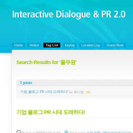
Interactive Dialogue &
PR 2.0
Juny's Blog is open for sharing personal experience and knowledge on ke
Home
Notice
Tag List
keylog
Location Log
Guest Book
Search Results for '풀무원'
1 posts
기업 블로그 PR 시대 도래하다!
by 쥬니캡
(4)
기업 블로그 PR 시대 도래하다!
Posted
at 2009/02/19 11:59
Filed
under
소셜 커뮤니케이션/소셜 미디어