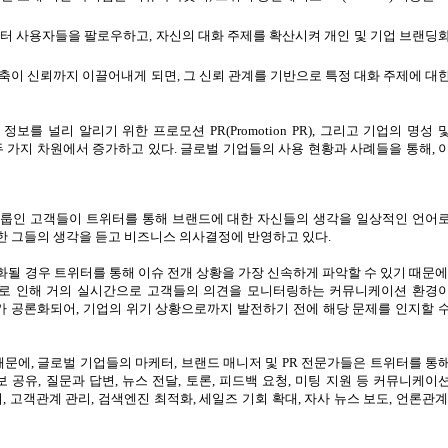
위터 사용자들을 팔로우하고
,
자신의 대화 주제를 확산시켜 개인 및 기업 브랜딩
구축이 신뢰까지 이끌어내게 되면
,
그 신뢰 관계를 기반으로 특정 대화 주제에 대
 정보를 널리 알리기 위한 프로모션
PR(Promotion PR),
그리고 기업의 명성 
두 가지 차원에서 증가하고 있다
.
글로벌 기업들의 사용 현황과 사례들을 통해
,
룹인 고객들이 트위터를 통해 브랜드에 대한 자신들의 생각을 일상적인 언어
한 그들의 생각을 듣고 비즈니스 의사결정에 반영하고 있다
.
화될 경우 트위터를 통해 이슈 전개 상황을 가장 신속하게 파악할 수 있기 때문
로 인해 거의 실시간으로 고객들의 의견을 모니터링하는 커뮤니케이션 환경
가 공론화되어
,
기업의 위기 상황으로까지 발전하기 전에 해당 문제를 인지할 
때문에
,
글로벌 기업들의 마케터
,
브랜드 매니저 및
PR
전문가들은 트위터를 통
보 공유
,
질문과 답변
,
뉴스 전달
,
토론
,
피드백 요청
,
미팅 지원 등 커뮤니케이
리
,
고객관계 관리
,
검색엔진 최적화
,
세일즈 기회 확대
,
자사 뉴스 보도
,
언론관