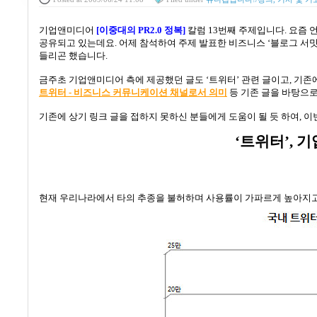
기업앤미디어
[
이중대의
PR2.0
정복
]
칼럼
13
번째 주제입니다
.
요즘 
공유되고 있는데요
.
어제 참석하여 주제 발표한 비즈니스
‘
블로그 서
들리곤 했습니다
.
금주초 기업앤미디어 측에 제공했던 글도
‘
트위터
’
관련 글이고
,
기존에
트위터 -
비즈니스
커뮤니케이션
채널로서
의미
등 기존 글을 바탕으
기존에 상기 링크 글을 접하지 못하신 분들에게 도움이 될 듯 하여
,
이
‘
트위터
’,
기
현재 우리나라에서 타의 추종을 불허하며 사용률이 가파르게 높아지고