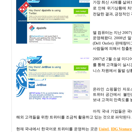
가장 최신 사례를 살펴
로 인해 위기상황에 
전달한 결과
,
긍정적인 
델 컴퓨터는 지난
2007
운영해왔다
. 2008
년 말
(Dell Outlet)
판매량이
사람들에 의해서 창출된
2007
년
2
월 소셜 미디
를 통해 고객들이 실시
니스 차원에서 돌발 상
온라인 쇼핑몰인 자포
트위터 공간에서
불만
보내 고객의 만족도를 
아직 국내 기업들은 국
해외 고객들을 위한 트위터를 조금씩 활용하고 있는 것으로 파악된다
.
현재 국내에서 한국어로 트위터를 운영하는 곳은
Unitel
,
IDG Venture