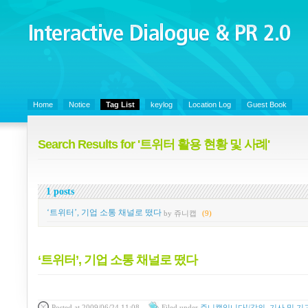
Interactive Dialogue &
PR 2.0
Juny's Blog is open for sharing personal experience and knowledge on ke
Home
Notice
Tag List
keylog
Location Log
Guest Book
Search Results for '트위터 활용 현황 및 사례'
1 posts
‘트위터’, 기업 소통 채널로 떴다
by 쥬니캡
(9)
‘트위터’, 기업 소통 채널로 떴다
Posted
at 2009/06/24 11:08
Filed
under
쥬니캡입니다!/강의, 기사 및 기