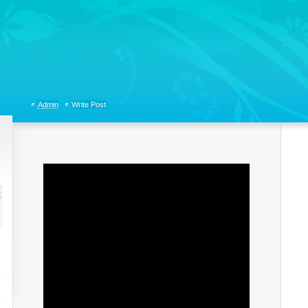
tions, Organizational Communicaitons, Soft Skills, Social Media
Admin
Write Post