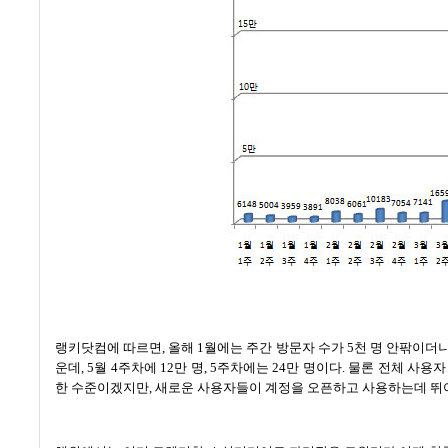
랭키닷컴에 따르면
,
올해
1
월에는 주간 방문자 수가
5
천 명 안팎이더
운데
, 5
월
4
주차에
12
만 명
, 5
주차에는
24
만 명이다
.
물론 전체 사용자
한 수준이겠지만
,
새로운 사용자들이 계정을 오픈하고 사용하는데 뛰어