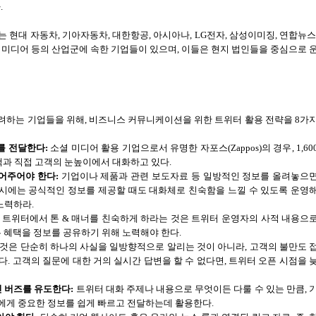
다
.
로는
현대 자동차
,
기아자동차
,
대한항공
,
아시아나
, LG
전자
,
삼성이미징
,
연합뉴스
 미디어 등의 산업군에 속한 기업들이 있으며
,
이들은 현지 법인들을 중심으로 
려하는 기업들을 위해
,
비즈니스 커뮤니케이션을 위한 트위터 활용 전략을
8
가
를 전달한다
:
소셜 미디어 활용 기업으로서 유명한 자포스
(Zappos)
의 경우
, 1,60
객과 직접 고객의 눈높이에서 대화하고 있다
.
심어주어야 한다
:
기업이나 제품과 관련 보도자료 등 일방적인 정보를 올려놓으
시에는 공식적인 정보를 제공할 때도 대화체로 친숙함을 느낄 수 있도록 운영
노력하라
.
트위터에서 톤
&
매너를 친숙하게 하라는 것은 트위터 운영자의 사적 내용으
는 혜택을 정보를 공유하기 위해 노력해야 한다
.
것은 단순히 하나의 사실을 일방향적으로 알리는 것이 아니라
,
고객의 불만도 
이다
.
고객의 질문에 대한 거의 실시간 답변을 할 수 없다면
,
트위터 오픈 시점을 
인 버즈를 유도한다
:
트위터 대화 주제나 내용으로 무엇이든 다룰 수 있는 만큼
,
들에게 중요한 정보를 쉽게 빠르고 전달하는데 활용한다
.