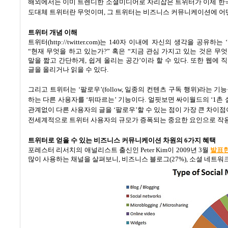
해외에서는 이미 트렌디한 소셜미디어로 자리잡은 트위터가 이제 한국
도대체 트위터란 무엇이며
,
그 트위터는 비즈니스 커뮤니케이션에 어떤
트위터 개념 이해
트위터
(http://twitter.com)
는
140
자 이내에 자신의 생각을 공유하는
‘
“
현재 무엇을 하고 있는가
?”
혹은
“
지금 관심 가지고 있는 것은 무
말을 짧고 간단하게
,
쉽게 올리는 공간
’
이라 할 수 있다
.
또한 웹에 
글을 올리거나 읽을 수 있다
.
그리고 트위터는
‘
팔로우
’(follow,
일종의 컨텐츠 구독 행위
)
라는 기
하는 다른 사용자를
‘
뒤따르는
’
기능이다
.
얼핏보면 싸이월드의
‘1
촌 
관계없이 다른 사용자의 글을
‘
팔로우
’
할 수 있는 점이 가장 큰 차이
전세계적으로 트위터 사용자의 규모가 증폭되는 중요한 요인으로 작
트위터로 얻을 수 있는 비즈니스 커뮤니케이션 차원의
6
가지 혜택
포레스터 리서치의 애널리스트 출신인
Peter Kim
이
2009
년
3
월
발표한
많이 사용하는 채널을 살펴보니
,
비즈니스 블로그
(27%),
소셜 네트워