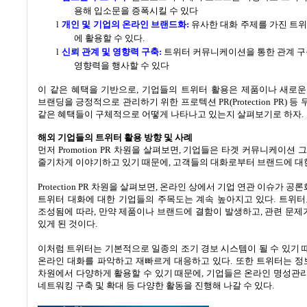
용해 입소문을 증폭시킬 수 있다
l
개인 및 기업의 온라인 브랜드화
:
유사한 대화 주제를 가진 트
에 활용할 수 있다.
l
신뢰 관계 및 영향력 구축
:
트위터 커뮤니케이션을 통한 관계 
영향력을 행사할 수 있다
이 같은 혜택을 기반으로
,
기업들의 트위터 활용은 제품이나 새로운
브랜딩을 긍정적으로 관리하기 위한 프로텍션
PR(Protection PR)
등 
같은 혜택들이 구체적으로 어떻게 나타나고 있는지 살펴보기로 하자
.
해외 기업들의 트위터 활용 방향 및 사례
먼저
Promotion PR
차원을 살펴보면
,
기업들은 타겟 커뮤니케이션 그
줄기차게 이야기하고 있기 때문에
,
고객들의 대화로부터 브랜드에 대
Protection PR
차원을 살펴보면
,
온라인 상에서 기업 연관 이슈가 공론
트위터 대화에 대한 기업들의 주목도는 계속 높아지고 있다
.
트위터
조성됨에 따라
,
만약 제품이나 브랜드에 결함이 발생하고
,
관련 문제
있게 된 것이다
.
이처럼 트위터는 기본적으로 일종의 조기 경보 시스템이 될 수 있기 
온라인 대화를 파악하고 재빠르게 대응하고 있다
.
또한 트위터는 정
차원에서 다양하게 활용할 수 있기 때문에
,
기업들은 온라인 명성관
네트워킹 구축 및 확대 등 다양한 활동을 진행해 나갈 수 있다
.