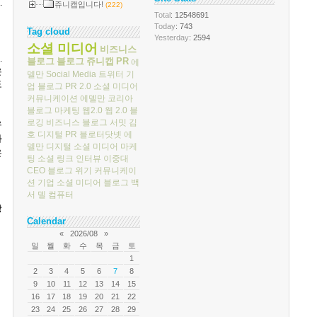
다
.
쥬니캡입니다!
(222)
Total
: 12548691
Today
: 743
Tag cloud
Yesterday
: 2594
소셜 미디어
비즈니스
다
.
블로그
블로그
쥬니캡
PR
에
은
델만
Social Media
트위터
기
도
업 블로그
PR 2.0
소셜 미디어
커뮤니케이션
에델만 코리아
블로그 마케팅
웹2.0
웹 2.0
블
로깅
비즈니스 블로그 서밋
김
유
호
디지털 PR
블로터닷넷
에
과
델만 디지털
소셜 미디어 마케
은
팅
소셜 링크
인터뷰
이중대
CEO 블로그
위기 커뮤니케이
션
기업 소셜 미디어
블로그 백
서
델 컴퓨터
장
Calendar
«
2026/08
»
일
월
화
수
목
금
토
1
2
3
4
5
6
7
8
9
10
11
12
13
14
15
16
17
18
19
20
21
22
23
24
25
26
27
28
29