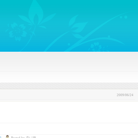
ywords regarding Business communications, Public Relations, Marketing Communica
2009/06/24
고
Posted
by
쥬니캡