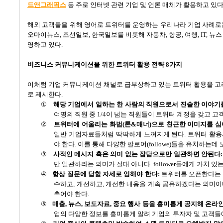
드앤그래픽스
등 주로 인터넷 관련 기업 및 언론 매체가 활용하고 있
해외 고객들을 위해 영어로 트위터를 운영하는 우리나라 기업 사례
오마이뉴스
,
조선일보
,
한국일보를 비롯해 자동차
,
항공
,
여행
, IT,
뉴스
영하고 있다
.
비즈니스 커뮤니케이션을 위한 트위터 활용 전략
8
가지
이처럼 기업 커뮤니케이션 채널로 급부상하고 있는 트위터 활용을 고
로 제시한다
.
①
해당 기업에서 일하는 한 사람의 직원으로서 진솔한 이야기
여명의 직원 중
1/4
이 넘는 직원들이 트위터 계정을 갖고 고
②
트위터에 어울리는 화법
(
톤
&
매너
)
으로 친근한 이미지를 
일반 기업자료들처럼 딱딱하게 느껴지게 된다
.
트위터 활용
야 한다
.
이를 통해 다양한 팔로어
(followe)
들을 유치하는데 
③
사적인 메시지 혹은 의미 없는 잡담으로만 일관하면 안된다
:
만 일관하라는 의미가 절대 아니다
. follower
들에게 가치 있
④
항상 질문에 답할 자세로 임해야 한다
:
트위터를 오픈한다는 
수하고
,
개선하고
,
개선한 내용을 계속 공유하겠다는 의미
추어야 한다
.
⑤
매출
,
뉴스
,
보도자료
,
중요 행사 등을 흥미롭게 공지해 온라
업의 다양한 정보를 흥미롭게 알려 기업의 투자자 및 고객