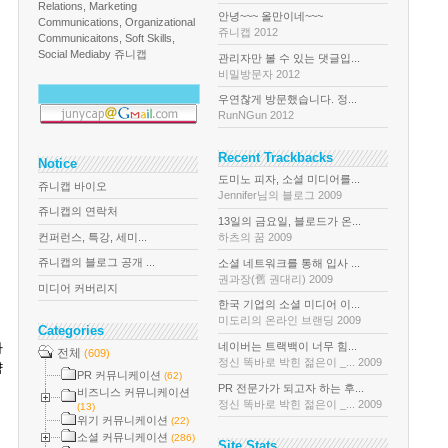
Relations, Marketing
안녕~~~ 올만이네~~~
Communications, Organizational
쥬니캡 2012
Communicaitons, Soft Skills,
Social Media
by 쥬니캡
관리자만 볼 수 있는 댓글입...
비밀방문자 2012
우연찮게 방문했습니다. 정...
RunNGun 2012
Recent Trackbacks
Notice
도미노 피자, 소셜 미디어를...
쥬니캡 바이오
Jennifer님의 블로그 2009
쥬니캡의 연락처
13일의 금요일, 블로드가 온...
컨퍼런스, 특강, 세미...
하츠의 꿈 2009
쥬니캡의 블로그 공개 ...
소셜 네트워크를 통해 입사 ...
권과장(舊 권대리) 2009
미디어 커버리지
한국 기업의 소셜 미디어 이...
미도리의 온라인 브랜딩 2009
Categories
네이버는 트랙백이 너무 힘...
라
전체
(609)
정신 똑바로 박힌 젊은이 _... 2009
약
PR 커뮤니케이션
(62)
PR 전문가가 되고자 하는 후...
비즈니스 커뮤니케이션
정신 똑바로 박힌 젊은이 _... 2009
(13)
위기 커뮤니케이션
(22)
소셜 커뮤니케이션
(286)
Site Stats