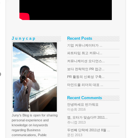
J u n y c a p
Recent Posts
기업 커뮤니케이터가 ...
파트타임 최고 커뮤니...
커뮤니케이션 오디언스...
보다 전략적인 PR 접근...
)
PR 활동의 신뢰성 구축...
마인드풀 리더의 대표 ...
Recent Comments
안녕하세요 반가워요
이승희 2016
Juny's Blog is open for sharing
옙, 오타가 맞슴다!!! 2011...
personal experience and
쥬니캡 2013
knowledge on keywords
regarding Business
두번째 단락에 2011년 8월 ...
communications, Public
문진 2013