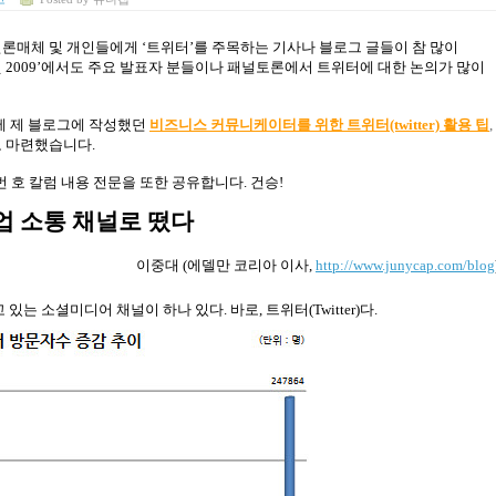
언론매체 및 개인들에게
‘
트위터
’
를 주목하는 기사나 블로그 글들이 참 많이
밋
2009’
에서도 주요 발표자 분들이나 패널토론에서 트위터에 대한 논의가 많이
 제 블로그에 작성했던
비즈니스
커뮤니케이터를
위한
트위터(twitter)
활용
팁
,
로 마련했습니다
.
번 호 칼럼 내용 전문을 또한 공유합니다
.
건승
!
업 소통 채널로 떴다
이중대
(
에델만 코리아 이사
,
http://www.junycap.com/blog
 있는 소셜미디어 채널이 하나 있다
.
바로
,
트위터
(Twitter)
다
.