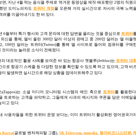
보면
,
지난
4
월 먹는 음식을 주제로 역겨운 동영상을 제작·배포했던
2
명의 직원
처했던 도미노피자도
트위터 계정
을 오
픈해 거의 실시간으로 자사의 극복 노력
격려를 이끌어내기도 한 바 있다
.
년
6
월부터 특가 행사와 고객 문의에 대한 답변을 올리는 것을 중심으로
트위터
 외신을 통해
,
델이 올린
300
만 달러 이상의 판매고 중
200
만 달러는 델 아울
고
, 100
만 달러는 트위터
(Twitter)
를 통해 델 사이트로 들어와 컴퓨터를 구매
 것이라는 놀라운 소식이 전해졌다
.
어의 대표적인 활용 사례를 보여준 바 있는 항공사 젯블루
(Jetblue)
는
트위터 대
간으로 항공기 스케줄 등 다양한 정보를 확인할 수 있도록 하고 있으며
,
고객 비
황이 발생하면 실시간으로 해당 상황을 업데이트해주고 있다
.
스
(Zappos)
는 소셜 미디어 모니터링 시스템의 메인 축으로
트위터
를 활용한
을 토로하는 고객을 파악하고
,
그들에게 사과의 메시지와 쿠폰을 담은 이메일
높이고 있다
.
내 사용자들을 위한 트위터 운영 보다는
,
이미 트위터가 활성화된 영어권국가
s Korea
(
글로벌 벤처캐피탈 그룹
),
SK Teleecom
,
tumedia
,
동아비즈니스리뷰
,