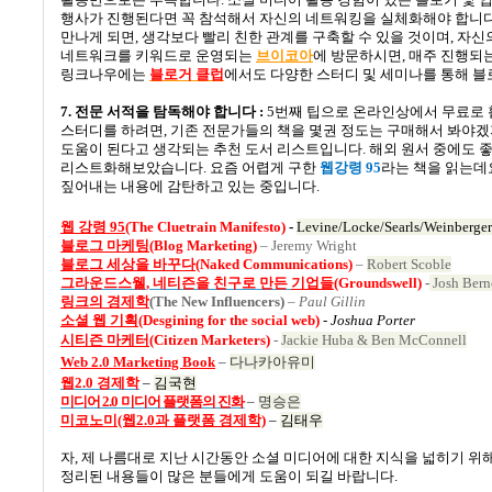
행사가 진행된다면 꼭 참석해서 자신의 네트워킹을 실체화해야 합니
만나게 되면
,
생각보다 빨리 친한 관계를 구축할 수 있을 것이며
,
자신의
네트워크를 키워드로 운영되는
브이코아
에 방문하시면
,
매주 진행되는
링크나우에는
블로거
클럽
에서도 다양한 스터디 및 세미나를 통해 블
7.
전문 서적을 탐독해야 합니다
:
5
번째 팁으로 온라인상에서 무료로 
스터디를 하려면
,
기존 전문가들의 책을 몇권 정도는 구매해서 봐야
도움이 된다고 생각되는 추천 도서 리스트입니다
.
해외 원서 중에도 
리스트화해보았습니다
.
요즘 어렵게 구한
웹강령
95
라는 책을 읽는데
짚어내는 내용에 감탄하고 있는 중입니다
.
웹
강령 95
(The Cluetrain Manifesto)
-
Levine/Locke/Searls/Weinberger
블로그
마케팅
(Blog Marketing)
– Jeremy Wright
블로그
세상을
바꾸다
(
Naked Communications)
–
Robert Scoble
그라운드스웰
,
네티즌을
친구로
만든
기업들
(Groundswell)
-
Josh Bern
링크의
경제학
(The New Influencers)
–
Paul Gillin
소셜
웹
기획
(Desgining for the social web)
-
Joshua Porter
시티즌 마케터
(
Citizen Marketers)
-
Jackie Huba & Ben McConnell
Web 2.0 Marketing Book
–
다나카아유미
웹2.0
경제학
–
김국현
미디어 2.0
미디어
플랫폼의
진화
–
명승은
미코노미(웹2.0과 플랫폼 경제학)
–
김태우
자
,
제 나름대로 지난 시간동안 소셜 미디어에 대한 지식을 넓히기 
정리된 내용들이 많은 분들에게 도움이 되길 바랍니다
.