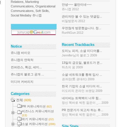
Relations, Marketing
실
안녕~~~ 올만이네~~~
Communications, Organizational
쥬니캡 2012
Communicaitons, Soft Skills,
Social Media
by 쥬니캡
관리자만 볼 수 있는 댓글입...
비밀방문자 2012
우연찮게 방문했습니다. 정...
RunNGun 2012
Recent Trackbacks
Notice
도미노 피자, 소셜 미디어를...
쥬니캡 바이오
Jennifer님의 블로그 2009
쥬니캡의 연락처
13일의 금요일, 블로드가 온...
컨퍼런스, 특강, 세미...
하츠의 꿈 2009
쥬니캡의 블로그 공개 ...
소셜 네트워크를 통해 입사 ...
권과장(舊 권대리) 2009
미디어 커버리지
한국 기업의 소셜 미디어 이...
미도리의 온라인 브랜딩 2009
Categories
네이버는 트랙백이 너무 힘...
전체
(609)
정신 똑바로 박힌 젊은이 _... 2009
PR 커뮤니케이션
(62)
PR 전문가가 되고자 하는 후...
비즈니스 커뮤니케이션
정신 똑바로 박힌 젊은이 _... 2009
(13)
위기 커뮤니케이션
(22)
소셜 커뮤니케이션
(286)
Site Stats