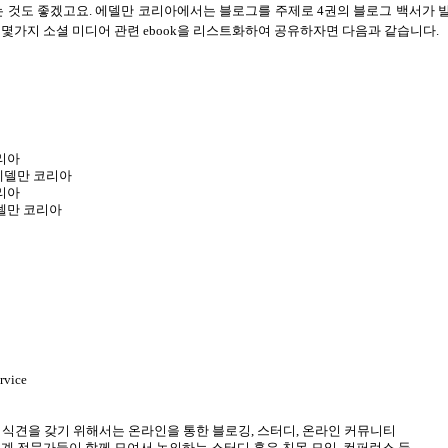
는 것도 좋겠고요
.
에델만 코리아에서는 블로그를 주제로
4
권의 블로그 백서가 
.
몇가지 소셜 미디어 관련
ebook
을 리스트화하여 공유하자면 다음과 같습니다
.
리아
에델만 코리아
리아
델만 코리아
rvice
 식견을 갖기 위해서는 온라인을 통한 블로깅
,
스터디
,
온라인 커뮤니티
업계 전문가들이 함께 모여서 논의하는 스터디 혹은 친목 모임
,
컨퍼런스 등