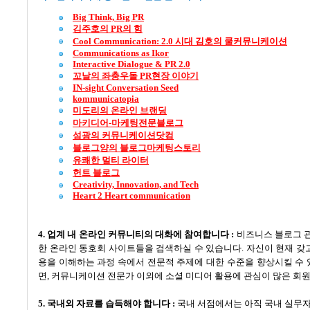
Big Think, Big PR
김주호의 PR
의
힘
Cool Communication: 2.0
시대
김호의
쿨커뮤니케이션
Communications as Ikor
Interactive Dialogue & PR 2.0
꼬날의
좌충우돌 PR
현장
이야기
IN-sight Conversation Seed
kommunicatopia
미도리의
온라인
브랜딩
마키디어-
마케팅전문블로그
섬광의
커뮤니케이션닷컴
블로그얌의
블로그마케팅스토리
유쾌한
멀티
라이터
헌트
블로그
Creativity, Innovation, and Tech
Heart 2 Heart communication
4.
업계 내 온라인 커뮤니티의 대화에 참여합니다
:
비즈니스 블로그 
한 온라인 동호회 사이트들을 검색하실 수 있습니다
.
자신이 현재 갖
용을 이해하는 과정 속에서 전문적 주제에 대한 수준을 향상시킬 수
면
,
커뮤니케이션 전문가 이외에 소셜 미디어 활용에 관심이 많은 회원
5.
국내외 자료를 습득해야 합니다
:
국내 서점에서는 아직 국내 실무자