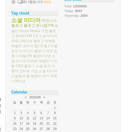
쥬니캡입니다!
(222)
Total
: 12550991
Today
: 3043
Tag cloud
Yesterday
: 2594
소셜 미디어
비즈니스
블로그
블로그
쥬니캡
PR
에
델만
Social Media
기업 블로
그
트위터
PR 2.0
소셜 미디어
커뮤니케이션
블로그 마케팅
에델만 코리아
웹2.0
웹 2.0
블
로깅
비즈니스 블로그 서밋
김
호
디지털 PR
블로터닷넷
소
셜 미디어 마케팅
에델만 디지
털
CEO 블로그
소셜 링크
이
중대
인터뷰
기업 소셜 미디어
소셜링크
델 컴퓨터
위기 커뮤
니케이션
Calendar
«
2026/08
»
양
일
월
화
수
목
금
토
내
1
시
2
3
4
5
6
7
8
9
10
11
12
13
14
15
16
17
18
19
20
21
22
23
24
25
26
27
28
29
니