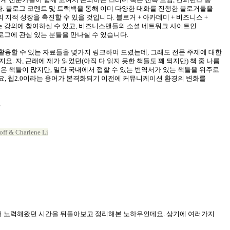
다
.
블로그 코멘트 및 트랙백을 통해 이미 다양한 대화를 진행한 블로거들을
 지적 성장을 촉진할 수 있을 것입니다
.
블로거
+
아카데미
+
비즈니스
+
 강의에 참여하실 수 있고
,
비즈니스맨들의 소셜 네트워크 사이트인
로그에 관심 있는 분들을 만나실 수 있습니다
.
활용할 수 있는 자료들을 몇가지 링크하여 드렸는데
,
그래도 전문 주제에 대한
겠지요
.
자
,
근래에 제가 읽었던
(
아직 다 읽지 못한 책들도 꽤 되지만
)
책 중 나름
좋은 책들이 많지만
,
일단 국내에서 접할 수 있는 번역서가 있는 책들을 위주로
요
,
웹
2.0
이라는 용어가 본격화되기 이전에 커뮤니케이션 환경의 변화를
off & Charlene Li
위해 노력해왔던 시간을 뒤돌아보고 정리해본 노하우인데요
.
상기에 여러가지