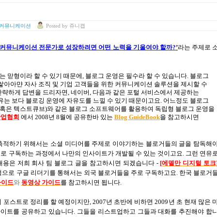
 커뮤니케이션
Posted
by
쥬니캡
 커뮤니케이션 전문가로 성장하려면 어떤 노력을 기울여야 할까
?
’
라는 주제로 
는 맏형이라 할 수 있기 때문에
,
블로그 운영은 필수라 할 수 있습니다
.
블로그
쌓아아먄 자사 조직 및 기업 고객들을 위한 커뮤니케이션 솔루션을 제시할 수
간략하게 답변을 드리자면
,
네이버
,
다음과 같은 포털 서비스에서 제공하는
유는 보다 블로깅 운영에 자유도를 느낄 수 있기 때문이고요
.
어느정도 블로그
혹은 텍스트큐브
)
와 같은 블로그 소프트웨어를 활용하여 독립형 블로그 운영을
산
업
협
회
에서
2008
년
8
월에 공유한바 있는
Blog GuideBook
을 참고하시면
축적하기 위해서는 소셜 미디어를 주제로 이야기하는 블로거들의 글을 탐독해
으로 구독하는 과정에서 나만의 인사이트가 개발될 수 있는 것이고요
.
그런 연유
내용은 저희 회사 팀 블로그 글을 참고하시면 되겠습니다
-
[
에델만
디지털
토크
적으로 구글 리더기를 통해서는 외국 블로거들을 주로 구독하고요
.
한국 블로거
가이드
와
동영상
가이드
를 참고하시면 됩니다
.
의 포스트로 정리를 할 예정이지만
, 2007
년 초반에 비하면
2009
년 초 현재 많은 
사이트를 공유하고 있습니다
.
그들을 리스트업하고 그들과 대화를 추진해야 합