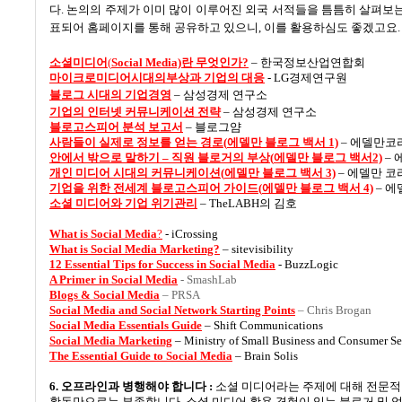
다
.
논의의 주제가 이미 많이 이루어진 외국 서적들을 틈틈히 살펴보
표되어 홈페이지를 통해 공유하고 있으니
,
이를 활용하심도 좋겠고요
소셜미디어
(
Social Media)
란
무엇인가?
–
한국정보산업연합회
마이크로
미디어
시대의부상과
기업의
대응
- LG
경제연구원
블로그
시대의
기업경영
–
삼성경제 연구소
기업의
인터넷
커뮤니케이션
전략
–
삼성경제 연구소
블로고스피어
분석
보고서
–
블로그얌
사람들이
실제
로
정보를
얻는
경로(
에델만
블로그
백서 1)
–
에델만코
안에서
밖으로
말하기
–
직원
블로거의
부상(
에델만
블로그
백서2)
–
개
인
미디어
시대의
커뮤니케이션(
에델만
블로그
백서 3)
–
에델만 코
기업을
위한
전세계
블로고스피어
가이드(
에델만
블로그
백서 4)
–
에
소셜
미디어와
기업
위기관리
– TheLABH
의 김호
What is Social Media
?
- iCrossing
What is Social Media
Marketing?
– sitevisibility
12 Essential Tips for Success in Social Media
- BuzzLogic
A Primer in Social Media
- SmashLab
Blogs & Social Media
– PRSA
Social Media and Social Network Starting Points
– Chris Brogan
Social Media
Essentials Guide
– Shift Communications
Social Media
Marketing
– Ministry of Small Business and Consumer Se
The Essential Guide to Social Media
– Brain Solis
6.
오프라인과 병행해야 합니다
:
소셜 미디어라는 주제에 대해 전문적
활동만으로는 부족합니다
.
소셜 미디어 활용 경험이 있는 블로거 및 