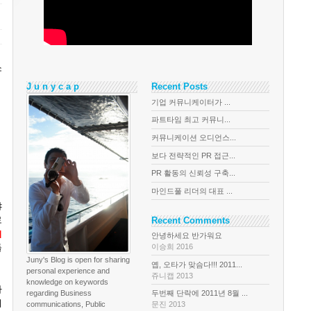
소
J u n y c a p
Recent Posts
기업 커뮤니케이터가 ...
파트타임 최고 커뮤니...
커뮤니케이션 오디언스...
보다 전략적인 PR 접근...
PR 활동의 신뢰성 구축...
마인드풀 리더의 대표 ...
야
로
Recent Comments
]
안녕하세요 반가워요
이승희 2016
들
Juny's Blog is open for sharing
옙, 오타가 맞슴다!!! 2011...
personal experience and
쥬니캡 2013
knowledge on keywords
마
regarding Business
두번째 단락에 2011년 8월 ...
니
communications, Public
문진 2013