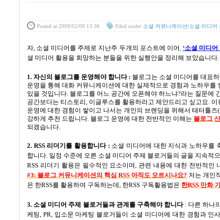
Posted
at 2009/02/09 13:36
Filed
under
소셜 커뮤니케이션/소셜 미디어
자
,
소셜 미디어를 주제로 지난주 두개의 포스트에 이어
,
‘
소셜 미디어
셜 미디어 활용을 희망하는 분들을 위한 실행안을 정리해 보았습니다
.
1.
자신의 블로그를 운영해야 합니다
:
블로그는 소셜 미디어를 대표하
운영을 통해 대화 커뮤니케이션에 대한 실제적으로 경험과 노하우를 
있을 것입니다
.
블로그를 어느 공간에 오픈해야 하느냐
?
라는 질문에 
공간보다는 티스토리
,
이글루스를 활용하라고 제안드리고 싶고요
.
이
운영에 대한 경험이 쌓이고 나서는 개인의 브랜딩을 위해서 태터툴즈
(
강하게 추천 드립니다
.
블로그 운영에 대한 전반적인 이해는
블
로그
되겠습니다
.
2. RSS
리더기를 활용합니다
:
소셜 미디어에 대한 지식과 노하우를 
합니다
.
일정 수준에 오른 소셜 미디어 주제 블로거들의 글을 지속적
RSS
리더기 활용은 필수적인 요소이며
,
관련 내용에 대한 전반적인 
#3:
블로그
커뮤니케이션의
핵심 RSS
아직도
모르시나요?
저는 개인
은 한
RSS
를 활용하여 구독하는데
,
한
RSS
구독활용법은
한RSS
만화
3.
소셜 미디어 주제 블로거들과 관계를 구축해야 합니다
:
다른 하나
케팅
, PR,
입소문 마케팅 블로거들이 소셜 미디어에 대한 경험과 인