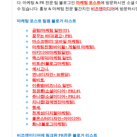
다
.
마케팅
& PR
전문 팀 블로그인
마케팅
포스트
에 방문하시면 소셜 
수 있습니다
.
홍보
&
마케팅 전문 월간지인
비즈앤미디어
에 방문하시면
마케팅 포스트 팀원 블로거 리스트
곰팅[
마케팅
일반/IT].
꿈꾸는
바다[
광고+ PR].
마스크맨[IT/
모바일
마케팅].
마케팅전쟁[
바이럴+
게릴라
마케팅].
마키디어[
마케팅일반].
맥스매딕[
마케팅
일반].
비트손[
블로그마케팅].
섹시고니.
연나[
디자인+
브랜딩].
웨비토.
이종범[
비즈니스
일반].
정경륜[
소셜미디어+ PR2.0].
쥬니캡[
소셜미디어+ PR2.0].
지니캡[
검색엔진마케팅].
쩡세.
천계성[
디지털마케팅].
쿨몬스터[
디자인+
아이디어].
화니[
블로그마케팅].
비즈앤미디어에 링크된
PR
전문 블로거 리스트