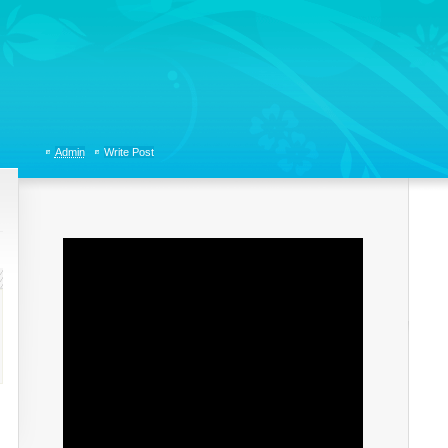
tions, Organizational Communicaitons, Soft Skills, Social Media
Admin
Write Post