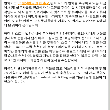
변화되고,
조선닷컴의 개편 추구
등 미디어가 변화를 추구하고 있는 시점
에서 PR 실무자들도 변화에 대한 고민을 갖아야 할 시기가 도래했다는 생
각입니다.
아직 블로그, 위키피디아, 팟캐스트 등 뉴미디어를 PR & 커뮤니
케이션 차원에서 어떻게 활용해 나가야할지 계속적인 논의가 필요한 사항
인데, 이러한 변화는 PR실무자들에게 기회이자 위기의 요인으로 작용하
게 될 것이라 생각됩니다.
하단 리스트는 발간순서에 근거하여 정리하였지만, 웹2.0 시대의 변화를
경제학적 관점에서 쉽게 배우고 싶다면, 웹2.0 경제학=> 웹2.0 비즈니스 전
략 =>
웹진화론
순서로 읽기를 추천하며, 소셜 미디어에 대한 이해를 하고
싶다면, You! UCC를 추천하며, 블로그 마케팅을 이해하고자 하면, 블로그
마케팅(홍대리가 블로그를 만든 까닭은?) => 블로그 마케팅 => 웹2.0 마케
팅 순서로 추천하며, 블로그 저널리즘을 접하고 싶다면, 블로그 파워 => 블
로그 1인 미디어의 가능성과 한계 순서를 추천합니다.
정유진의 웹2.0기획론은 상기 책들을 읽고, 어느정도 지적 수준이 된 후 웹
2.0 기획까지 해야 할 필요가 있을 경우 추천합니다.
자 그럼 저의 추천도
서를 통해 PR 실무자들이 Professional PR Blogger로 거듭나는데 도움이 되
었으면 합니다.