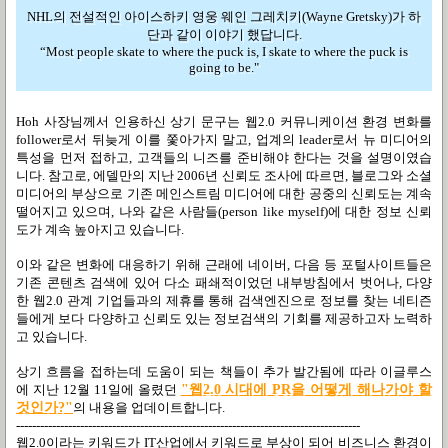
NHL의 전설적인 아이스하키 영웅 웨인 그레치키(Wayne Gretsky)가 하
단과 같이 이야기 했답니다.
“Most people skate to where the puck is, I skate to where the puck is
going to be."
Hoh 사장님께서 인용하신 상기 문구는 웹2.0 커뮤니케이션 환경 변화를
follower로서 뒤늦게 이를 쫓아가지 말고, 업계의 leader로서 뉴 미디어의
특성을 먼저 접하고, 고객들의 니즈를 준비해야 한다는 것을 설명이였습
니다. 참고로, 에델만의 지난 2006년 신뢰도 조사에 따르면, 블로그와 소셜
미디어의 부상으로 기존 메인스트림 미디어에 대한 공중의 신뢰도는 계속
떨어지고 있으며, 나와 같은 사람들(person like myself)에 대한 정보 신뢰
도가 계속 높아지고 있습니다.
이와 같은 변화에 대응하기 위해 근래에 네이버, 다음 등 포털사이트들은
기존 콘텐츠 검색에 있어 다소 패쇄적이었던 내부방침에서 벗어나, 다양
한 웹2.0 관계 기업들과의 제휴를 통해 검색엔진으로 정보를 찾는 네티즌
들에게 보다 다양하고 신뢰도 있는 정보검색의 기회를 제공하고자 노력하
고 있습니다.
상기 흐름을 접하는데 도움이 되는 책들이 추가 발간됨에 따라 이글루스
에 지난 12월 11일에 올렸던
"웹2.0 시대에 PR을 어떻게 해나가야 할
것인가?"
의 내용을 업데이트합니다.
--------------------------------------------------------------------------------------
웹2.0이라는 키워드가 IT산업에서 키워드로 부상이 되어 비즈니스 환경이