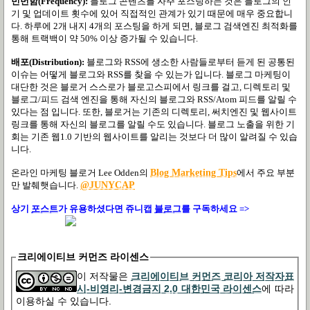
빈번함(Frequency):
블로그 콘텐츠를 자주 포스팅하는 것은 블로그의 인
기 및 업데이트 횟수에 있어 직접적인 관계가 있기 때문에 매우 중요합니
다. 하루에 2개 내지 4개의 포스팅을 하게 되면, 블로그 검색엔진 최적화를
통해 트랙백이 약 50% 이상 증가될 수 있습니다.
배포(Distribution):
블로그와 RSS에 생소한 사람들로부터 듣게 된 공통된
이슈는 어떻게 블로그와 RSS를 찾을 수 있는가 입니다. 블로그 마케팅이
대단한 것은 블로거 스스로가 블로고스피에서 링크를 걸고, 디렉토리 및
블로그/피드 검색 엔진을 통해 자신의 블로그와 RSS/Atom 피드를 알릴 수
있다는 점 입니다. 또한, 블로거는 기존의 디렉토리, 써치엔진 및 웹사이트
링크를 통해 자신의 블로그를 알릴 수도 있습니다. 블로그 노출을 위한 기
회는 기존 웹1.0 기반의 웹사이트를 알리는 것보다 더 많이 알려질 수 있습
니다.
온라인 마케팅 블로거 Lee Odden의
Blog Marketing Tips
에서 주요 부분
만 발췌햇습니다.
@JUNYCAP
상기
포스트
가
유용하셨다면 쥬니캡
블로그
를 구독하세요 =>
크리에이티브 커먼즈 라이센스
이 저작물은
크리에이티브 커먼즈 코리아 저작자표
시-비영리-변경금지 2.0 대한민국 라이센스
에 따라
이용하실 수 있습니다.