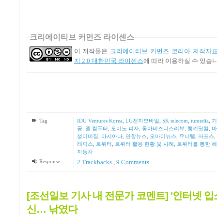
크리에이티브 커먼즈 라이센스
이 저작물은
크리에이티브 커먼즈 코리아 저작자표
지 2.0 대한민국 라이센스
에 따라 이용하실 수 있습니
Tag
IDG Ventures Korea
,
LG전자모바일
,
SK telecom
,
tumedia
,
기
공
,
델 컴퓨터
,
도미노 피자
,
동아비즈니스리뷰
,
랭키닷컴
,
마
성이미징
,
아시아나
,
연합뉴스
,
오마이뉴스
,
유니텔
,
자포스
,
래픽스
,
트위터
,
트위터 활용 현황 및 사례
,
트위터를 통한 
자동차
Response
2
Trackbacks
,
9
Comments
[조선일보 기사 내 전문가 코멘트] '인터넷 입
신… 낚였다