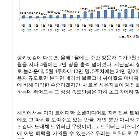
랭키닷컴에 따르면
,
올해
1
월에는 주간 방문자 수가
5
천
월을 지나
4
월에는
2
만 명을 훌쩍 넘어섰다
.
지난달의 
로 놀라운데
, 5
월
4
주차에
12
만 명
, 5
주차에는
24
만 명이
용자 규모로만 본다면 네이버 블로그나 싸이월드 미니홈
에 비해 미약한 수준이겠지만
,
새로운 사용자들이 계정을
하는데 뛰어드는 그 성장 속도만큼은 가히 초고속이라 할
해외에서는 이미 트렌디한 소셜미디어로 자리잡은 트위
에도 그 파워를 보여주고 있는 만큼
,
개인 뿐만 아니라 
뜨겁다
.
도대체 트위터란 무엇이며
,
그 트위터는 비즈니
에 어떤 혜택을 가져올 수 있는가
?
우리는 트위터로 무