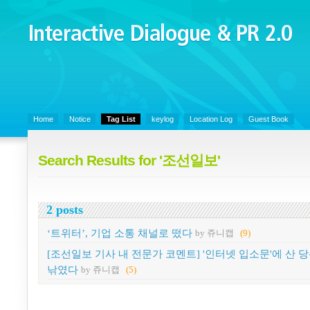
Interactive Dialogue &
PR 2.0
Juny's Blog is open for sharing personal experience and knowledge on k
Organizational Communicaitons, Soft Skills, Social Media
Home
Notice
Tag List
keylog
Location Log
Guest Book
Search Results for '조선일보'
2 posts
‘트위터’, 기업 소통 채널로 떴다
by 쥬니캡
(9)
[조선일보 기사 내 전문가 코멘트] '인터넷 입소문'에 산 
낚였다
by 쥬니캡
(5)