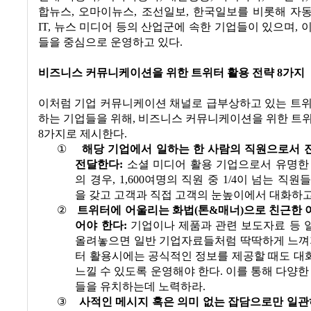
합뉴스
,
오마이뉴스
,
조선일보
,
한국일보를 비롯해 자
IT,
뉴스 미디어 등의 산업군에 속한 기업들이 있으며
,
이
들을 중심으로 운영하고 있다
.
비즈니스 커뮤니케이션을 위한 트위터 활용 전략
8
가지
이처럼 기업 커뮤니케이션 채널로 급부상하고 있는 트위
하는 기업들을 위해
,
비즈니스 커뮤니케이션을 위한 트위
8
가지로 제시한다
.
①
해당 기업에서 일하는 한 사람의 직원으로서 
전달한다
:
소셜 미디어 활용 기업으로서 유명한
의 경우
, 1,600
여명의 직원 중
1/4
이 넘는 직원들
을 갖고 고객과 직접 고객의 눈높이에서 대화하
②
트위터에 어울리는 화법
(
톤
&
매너
)
으로 친근한 
어야 한다
:
기업이나 제품과 관련 보도자료 등 
올려놓으면 일반 기업자료들처럼 딱딱하게 느껴
터 활용시에는 공식적인 정보를 제공할 때도 대
느낄 수 있도록 운영해야 한다
.
이를 통해 다양한
들을 유치하는데 노력하라
.
③
사적인 메시지 혹은 의미 없는 잡담으로만 일