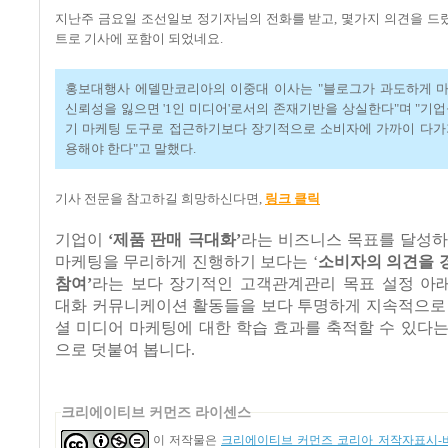
지난주 금요일 조선일보 정기자님의 전화를 받고
,
몇가지 의견을 드
트로 기사에 포함이 되었네요
.
홍보대행사 에델만코리아의 이중대 이사는
"
블로그가 과도하게 
신뢰성을 잃으면
'1
인 미디어
'
로서의 존재기반을 상실한다
"
며
"
기업
기 마케팅 도구로 접근하기보다 장기적으로 소비자에 가까이 다가
용해야 한다
"
고 말했다
.
기사 전문을 참고하길 희망하신다면
,
링크 클릭
기업이
‘
제품 판매 극대화
’
라는 비즈니스 목표를 달성하
마케팅을 무리하게 진행하기 보다는
‘
소비자의 의견을 
참여
’
라는 보다 장기적인 고객관계관리 목표 설정 아
대화 커뮤니케이션 활동들을 보다 투명하게 지속적으로
셜 미디어 마케팅에 대한 학습 효과를 축적할 수 있다
으로 덧붙여 봅니다
.
크리에이티브 커먼즈 라이센스
이 저작물은
크리에이티브 커먼즈 코리아 저작자표시-비