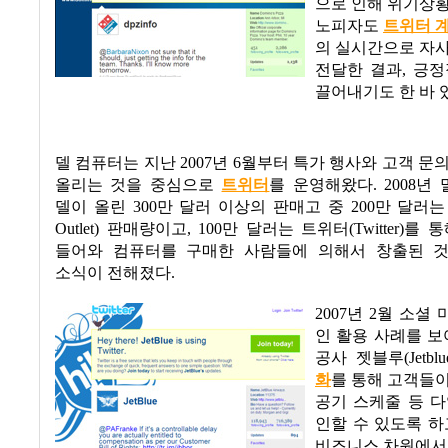
으로 인해 위기상
노피자도
트위터 
의 실시간으로 자
전달한 결과
,
긍정
끌어내기도 한 바 
델 컴퓨터는 지난
2007
년
6
월부터 특가 행사와 고객 문
올리는 것을 중심으로
트위터
를 운영해왔다
. 2008
년 
델이 올린
300
만 달러 이상의 판매고 중
200
만 달러는
Outlet)
판매량이고
, 100
만 달러는 트위터
(Twitter)
를 통
들어와 컴퓨터를 구매한 사람들에 의해서 창출된 
소식이 전해졌다
.
2007
년
2
월 소셜 
인 활용 사례를 보
공사 젯블루
(Jetblu
화
를 통해 고객들
공기 스케줄 등 
인할 수 있도록 하
비즈니스 차원에서