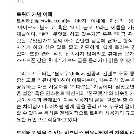
가
?
트위터 개념 이해
트위터
(http://twitter.com)
는
140
자 이내에 자신의 생
‘
마이크로 블로그
’
혹은
‘
미니 블로그
’
라는 이름을 가
채널이다
. “
현재 무엇을 하고 있는가
?”
혹은
“
지금 관
것은 무엇인가
?”
등의 아주 간단한 질문에 답하는 형
자기가 하고 싶은 말을 짧고 간단하게
,
쉽게 올리는 
있다
.
또한 웹에 직접 접속하지 않더라도
휴대폰 문
스마트폰 같은 휴대기기로도 글을 올리거나 읽을 수 있
그리고 트위터는
‘
팔로우
’(follow,
일종의 컨텐츠 구독 
중심으로 커뮤니케이션이 이뤄지는데
,
이는 관심 있는
공유하는 다른 사용자를
‘
뒤따르는
’
기능이다
.
얼핏보
촌 설정
’
혹은 인스턴트 메신저의
‘
친구맺기
’
와 비슷한 
방이 허락과 관계없이 다른 사용자의 글을
‘
팔로우
’
할 수
큰 차이점이다
.
이처럼 쉽게 글을 올리고 또 누구의 글
할 수 있다는 특성은 전세계적으로 트위터 사용자의 규
요한 요인으로 작용하고 있다
.
트위터로 얻을 수 있는 비즈니스 커뮤니케이션 차원의
6