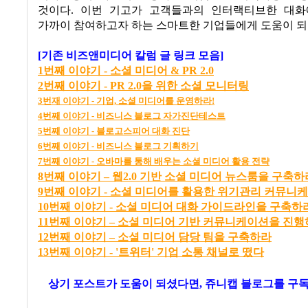
것이다
.
이번 기고가 고객들과의 인터랙티브한 대화
가까이 참여하고자 하는 스마트한 기업들에게 도움이 
[기존 비즈앤미디어 칼럼 글 링크 모음]
1
번째
이야기 -
소셜
미디어 & PR 2.0
2
번째
이야기 - PR 2.0
을
위한
소셜
모니터링
3
번재
이야기 -
기업,
소셜
미디어를
운영하라!
4
번째
이야기 -
비즈니스
블로그
자가진단테스트
5
번째
이야기 -
블로고스피어
대화
진단
6
번째
이야기
-
비즈니스
블로그
기획하기
7
번째
이야기 -
오바마를
통해
배우는
소셜
미디어
활용
전략
8
번
째
이
야기
–
웹2.0
기
반
소
셜
미
디어
뉴
스
룸
을
구
축
하
9번째 이야기 - 소셜 미디어를 활용한 위기관리 커뮤니
10번째 이야기 - 소셜 미디어 대화 가이드라인을 구축하
11
번
째
이
야기
–
소
셜
미
디어
기
반
커
뮤
니
케
이
션
을
진
행
12
번
째
이
야기
–
소
셜
미
디어
담
당
팀
을
구
축
하라
13번째 이야기 - '트위터' 기업 소통 채널로 떴다
상기 포스트가 도움이 되셨다면, 쥬니캡 블로그를
구독