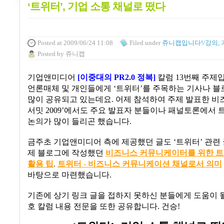
‘트위터’, 기업 소통 채널로 떴다
Posted
at 2009/06/24 11:08
Filed
under
쥬니캡입니다!/강의, 
Posted
by
쥬니캡
기업앤미디어
[
이중대의
PR2.0
정복
]
칼럼
13
번째 주제
언론매체 및 개인들에게
‘
트위터
’
를 주목하는 기사나 블
많이 공유되고 있는데요
.
어제 참석하여 주제 발표한 
서밋
2009’
에서도 주요 발표자 분들이나 패널토론에서 
논의가 많이 들리곤 했습니다
.
금주초 기업앤미디어 측에 제공했던 글도
‘
트위터
’
관련
제 블로그에 작성했던
비즈니스
커뮤니케이터를
위한
트
활용
팁
,
트위터 -
비즈니스
커뮤니케이션
채널로서
의미
바탕으로 마련했습니다
.
기존에 상기 링크 글을 접하지 못하신 분들에게 도움이 될
호 칼럼 내용 전문을 또한 공유합니다
.
건승
!