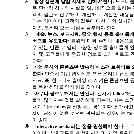
④
항상 질문에 답할 자세로 임해야 한다
:
트위터를
은 단순히 하나의 사실을 일방향적으로 알리는
객의 불만도 접수하고
,
개선하고
,
개선한 내용을
다는 의미이다
.
고객의 질문에 대한 거의 실시간 
다면
,
트위터 오픈 시점을 늦추어야 한다
.
⑤
매출
,
뉴스
,
보도자료
,
중요 행사 등을 흥미롭게
버즈를 유도한다
:
트위터 대화 주제나 내용으로
수 있는 만큼
,
기업의 다양한 정보를 흥미롭게 알
자 및 고객들에게 중요한 정보를 쉽게 빠르고 
한다
.
⑥
기업 중심의 콘텐츠만 발송하여 스팸 트위터로 
한다
:
단순히 기업 웹사이트 혹은 온라인 뉴스 
자료
,
즉
,
한마디로 흥미없고
,
지겨운 콘텐츠만 
를 통한 혜택을 얻기 힘들 것이다
.
⑦
아무나 팔로우해서는 안된다
:
갑자기
follow
하는
들이 많아지는 것을 발견하게 되는데
,
이는 스팸
내기 위해
follow
를 신청하는 경우이다
.
전개하고
제에 관심이 없을 것으로 판단되는 경우에는
fol
이 좋다
⑧
Interactive media
라는 점을 명심해야 한다
:
트
어이다
.
상호교류를 활성화시키고
,
기업 트위