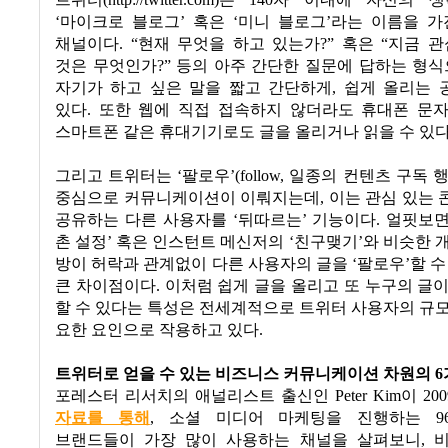
트위터
(http://twitter.com)
는
140
자 이내에 자신의 생
‘
마이크로 블로그
’
혹은
‘
미니 블로그
’
라는 이름을 가
채널이다
. “
현재 무엇을 하고 있는가
?”
혹은
“
지금 관
것은 무엇인가
?”
등의 아주 간단한 질문에 답하는 형
자기가 하고 싶은 말을 짧고 간단하게
,
쉽게 올리는 
있다
.
또한 웹에 직접 접속하지 않더라도
휴대폰 문
스마트폰 같은 휴대기기로도 글을 올리거나 읽을 수 있
그리고 트위터는
‘
팔로우
’(follow,
일종의 컨텐츠 구독 
중심으로 커뮤니케이션이 이뤄지는데
,
이는 관심 있는
공유하는 다른 사용자를
‘
뒤따르는
’
기능이다
.
얼핏보
촌 설정
’
혹은 인스턴트 메신저의
‘
친구맺기
’
와 비슷한 
방이 허락과 관계없이 다른 사용자의 글을
‘
팔로우
’
할 수
큰 차이점이다
.
이처럼 쉽게 글을 올리고 또 누구의 글
할 수 있다는 특성은 전세계적으로 트위터 사용자의 규
요한 요인으로 작용하고 있다
.
트위터로 얻을 수 있는 비즈니스 커뮤니케이션 차원의
6
포레스터 리서치의 애널리스트 출신인
Peter Kim
이
200
자료를 통해
,
소셜 미디어 마케팅을 진행하는
96
브랜드들이 가장 많이 사용하는 채널을 살펴보니
,