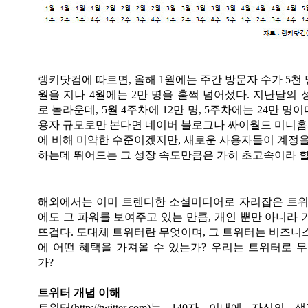
랭키닷컴에 따르면
,
올해
1
월에는 주간 방문자 수가
5
천
월을 지나
4
월에는
2
만 명을 훌쩍 넘어섰다
.
지난달의 
로 놀라운데
, 5
월
4
주차에
12
만 명
, 5
주차에는
24
만 명이
용자 규모로만 본다면 네이버 블로그나 싸이월드 미니홈
에 비해 미약한 수준이겠지만
,
새로운 사용자들이 계정을
하는데 뛰어드는 그 성장 속도만큼은 가히 초고속이라 할
해외에서는 이미 트렌디한 소셜미디어로 자리잡은 트위
에도 그 파워를 보여주고 있는 만큼
,
개인 뿐만 아니라 
뜨겁다
.
도대체 트위터란 무엇이며
,
그 트위터는 비즈니
에 어떤 혜택을 가져올 수 있는가
?
우리는 트위터로 무
가
?
트위터 개념 이해