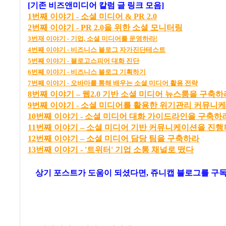
[기존 비즈앤미디어 칼럼 글 링크 모음]
1
번째
이야기 -
소셜
미디어 & PR 2.0
2
번째
이야기 - PR 2.0
을
위한
소셜
모니터링
3
번재
이야기 -
기업,
소셜
미디어를
운영하라!
4
번째
이야기 -
비즈니스
블로그
자가진단테스트
5
번째
이야기 -
블로고스피어
대화
진단
6
번째
이야기
-
비즈니스
블로그
기획하기
7
번째
이야기 -
오바마를
통해
배우는
소셜
미디어
활용
전략
8
번
째
이
야기
–
웹2.0
기
반
소
셜
미
디어
뉴
스
룸
을
구
축
하
9번째 이야기 - 소셜 미디어를 활용한 위기관리 커뮤니
10번째 이야기 - 소셜 미디어 대화 가이드라인을 구축하
11
번
째
이
야기
–
소
셜
미
디어
기
반
커
뮤
니
케
이
션
을
진
행
12
번
째
이
야기
–
소
셜
미
디어
담
당
팀
을
구
축
하라
13번째 이야기 - '트위터' 기업 소통 채널로 떴다
상기 포스트가 도움이 되셨다면, 쥬니캡 블로그를
구독