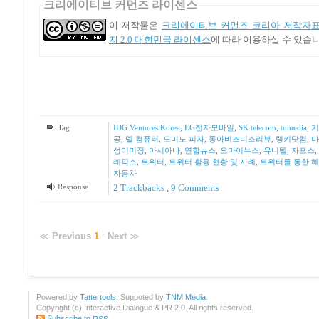
크리에이티브 커먼즈 라이센스
이 저작물은
크리에이티브 커먼즈 코리아 저작자표
지 2.0 대한민국 라이센스
에 따라 이용하실 수 있습니
Tag
IDG Ventures Korea
,
LG전자모바일
,
SK telecom
,
tumedia
,
기
공
,
델 컴퓨터
,
도미노 피자
,
동아비즈니스리뷰
,
랭키닷컴
,
마
성이미징
,
아시아나
,
연합뉴스
,
오마이뉴스
,
유니텔
,
자포스
,
래픽스
,
트위터
,
트위터 활용 현황 및 사례
,
트위터를 통한 
자동차
Response
2
Trackbacks
,
9
Comments
≪
Previous
1
:
Next
≫
Powered by
Tattertools
. Suppoted by
TNM Media
.
Copyright (c) Interactive Dialogue & PR 2.0. All rights reserved.
Subscribe to
RSS