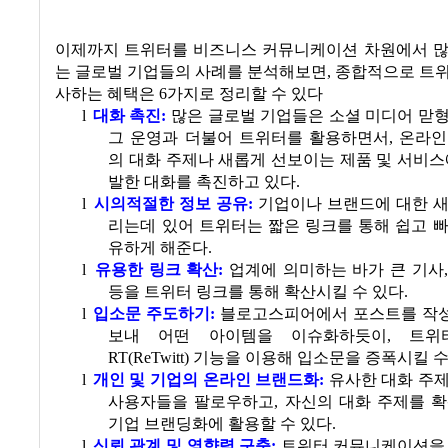
이제까지 트위터를 비즈니스 커뮤니케이션 차원에서 많
는 글로벌 기업들의 사례를 분석해보면
,
종합적으로 트위
사하는 혜택은
6
가지로 정리할 수 있다
l
대화 촉진
:
많은 글로벌 기업들은 소셜 미디어 맏
그 운영과 더불어 트위터를 활용하면서
,
온라인
의 대화 주제나 새롭게 선보이는 제품 및 서비스
발한 대화를 촉진하고 있다.
l
시의적절한 정보 공유
:
기업이나 브랜드에 대한 새
리는데 있어 트위터는 짧은 링크를 통해 쉽고 
유하게 해준다.
l
유용한 링크 확산
:
업계에 의미하는 바가 큰 기사
등을 트위터 링크를 통해 확산시킬 수 있다.
l
입소문 주도하기
:
블로고스피어에서 포스트를 작
보내 어떤 아이템을 이슈화하듯이
,
트위
RT(ReTwitt)
기능을 이용해 입소문을 증폭시킬 수
l
개인 및 기업의 온라인 브랜드화
:
유사한 대화 주
사용자들을 팔로우하고
,
자신의 대화 주제를 확
기업 브랜딩화에 활용할 수 있다.
l
신뢰 관계 및 영향력 구축
:
트위터 커뮤니케이션을 