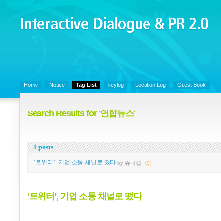
Interactive Dialogue &
PR 2.0
Juny's Blog is open for sharing personal experience and knowledge on k
Organizational Communicaitons, Soft Skills, Social Media
Home
Notice
Tag List
keylog
Location Log
Guest Book
Search Results for '연합뉴스'
1 posts
‘트위터’, 기업 소통 채널로 떴다
by 쥬니캡
(9)
‘트위터’, 기업 소통 채널로 떴다