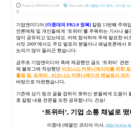
Posted
at 2009/06/24 11:08
Filed
under
쥬니캡입니다!/강의, 기사 및 기
캡
기업앤미디어
[
이중대의
PR2.0
정복
]
칼럼
13
번째 주제
언론매체 및 개인들에게
‘
트위터
’
를 주목하는 기사나 블
많이 공유되고 있는데요
.
어제 참석하여 주제 발표한 
서밋
2009’
에서도 주요 발표자 분들이나 패널토론에서 
논의가 많이 들리곤 했습니다
.
금주초 기업앤미디어 측에 제공했던 글도
‘
트위터
’
관련
제 블로그에 작성했던
비즈니스
커뮤니케이터를
위한
트
활용
팁
,
트위터 -
비즈니스
커뮤니케이션
채널로서
의미
바탕으로 마련했습니다
.
기존에 상기 링크 글을 접하지 못하신 분들에게 도움이 될
호 칼럼 내용 전문을 또한 공유합니다
.
건승
!
‘
트위터
’,
기업 소통 채널로 떴
이중대
(
에델만 코리아 이사
,
http://www.j