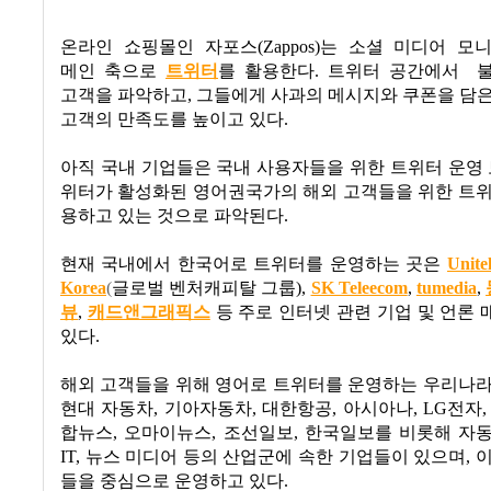
온라인 쇼핑몰인 자포스
(Zappos)
는 소셜 미디어 모
메인 축으로
트위터
를 활용한다
.
트위터 공간에서
고객을 파악하고
,
그들에게 사과의 메시지와 쿠폰을 담은
고객의 만족도를 높이고 있다
.
아직 국내 기업들은 국내 사용자들을 위한 트위터 운영
위터가 활성화된 영어권국가의 해외 고객들을 위한 트위
용하고 있는 것으로 파악된다
.
현재 국내에서 한국어로 트위터를 운영하는 곳은
Unite
Korea
(
글로벌 벤처캐피탈 그룹
),
SK Teleecom
,
tumedia
,
뷰
,
캐드앤그래픽스
등 주로 인터넷 관련 기업 및 언론
있다
.
해외 고객들을 위해 영어로 트위터를 운영하는 우리나라
현대 자동차
,
기아자동차
,
대한항공
,
아시아나
, LG
전자
합뉴스
,
오마이뉴스
,
조선일보
,
한국일보를 비롯해 자
IT,
뉴스 미디어 등의 산업군에 속한 기업들이 있으며
,
이
들을 중심으로 운영하고 있다
.