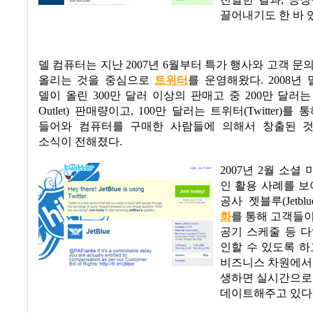
전달한 결과
,
긍정
끌어내기도 한 바 
델 컴퓨터는 지난
2007
년
6
월부터 특가 행사와 고객 문
올리는 것을 중심으로
트위터
를 운영해왔다
. 2008
년 
델이 올린
300
만 달러 이상의 판매고 중
200
만 달러는
Outlet)
판매량이고
, 100
만 달러는 트위터
(Twitter)
를 통
들어와 컴퓨터를 구매한 사람들에 의해서 창출된 
소식이 전해졌다
.
2007
년
2
월 소셜 
인 활용 사례를 보
공사 젯블루
(Jetblu
화
를 통해 고객들
공기 스케줄 등 
인할 수 있도록 하
비즈니스 차원에서
생하면 실시간으로
데이트해주고 있다