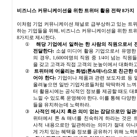
비즈니스 커뮤니케이션을 위한 트위터 활용 전략
8
가지
이처럼 기업 커뮤니케이션 채널로 급부상하고 있는 트위
하는 기업들을 위해
,
비즈니스 커뮤니케이션을 위한 트위
8
가지로 제시한다
.
①
해당 기업에서 일하는 한 사람의 직원으로서 
전달한다
:
소셜 미디어 활용 기업으로서 유명한
의 경우
, 1,600
여명의 직원 중
1/4
이 넘는 직원들
을 갖고 고객과 직접 고객의 눈높이에서 대화하
②
트위터에 어울리는 화법
(
톤
&
매너
)
으로 친근한 
어야 한다
:
기업이나 제품과 관련 보도자료 등 
올려놓으면 일반 기업자료들처럼 딱딱하게 느껴
터 활용시에는 공식적인 정보를 제공할 때도 대
느낄 수 있도록 운영해야 한다
.
이를 통해 다양한
들을 유치하는데 노력하라
.
③
사적인 메시지 혹은 의미 없는 잡담으로만 일
위터에서 톤
&
매너를 친숙하게 하라는 것은 
사적 내용으로만 일관하라는 의미가 절대 아니
게 가치 있는 혜택을 정보를 공유하기 위해 노력