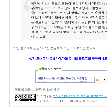
하지만 기업의 블로그 활동이 활발해지면서 지나친 상
우려하는 목소리도 적지 않다. 홍보대행사 에델만코리아
중대 부장은 “블로그는 사적 영역의 개념으로 출발한 
다 보니 이곳에 기업이 참여하는 것에 대해 부정적으로
는 블로거들이 있다”며 “소비자와의 쌍방향 의사소통 
구축하려는 목적보다는 마케팅 수단으로 블로그를 활
할 경우 오히려 역풍을 맞아 신뢰도에 치명타를 입을 
다”고 말했다.
기업 블로그에 관심 있으신 분들에게 도움이 되셨으면 합니다!
상기
포스트
가
유용하셨다면 쥬니캡
블로그
를 구독하세요 
블로거뉴스에서 이 포스트를 추천해주세요.
http://bloggernews.media.daum.net/news/1010209
크리에이티브 커먼즈 라이센스
이 저작물은
크리에이티브 커먼즈 코리아 저작자표시-비
대한민국 라이센스
에 따라 이용하실 수 있습니다.