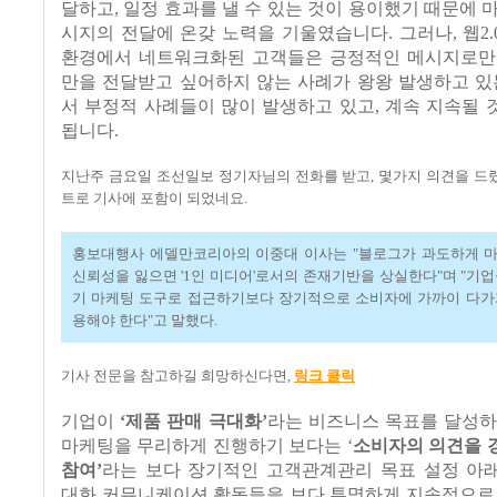
달하고
,
일정 효과를 낼 수 있는 것이 용이했기 때문에 
시지의 전달에 온갖 노력을 기울였습니다
.
그러나
,
웹
2
환경에서 네트워크화된 고객들은 긍정적인 메시지로만
만을 전달받고 싶어하지 않는 사례가 왕왕 발생하고 있
서 부정적 사례들이 많이 발생하고 있고
,
계속 지속될 
됩니다
.
지난주 금요일 조선일보 정기자님의 전화를 받고
,
몇가지 의견을 드
트로 기사에 포함이 되었네요
.
홍보대행사 에델만코리아의 이중대 이사는
"
블로그가 과도하게 
신뢰성을 잃으면
'1
인 미디어
'
로서의 존재기반을 상실한다
"
며
"
기업
기 마케팅 도구로 접근하기보다 장기적으로 소비자에 가까이 다가
용해야 한다
"
고 말했다
.
기사 전문을 참고하길 희망하신다면
,
링크 클릭
기업이
‘
제품 판매 극대화
’
라는 비즈니스 목표를 달성하
마케팅을 무리하게 진행하기 보다는
‘
소비자의 의견을 
참여
’
라는 보다 장기적인 고객관계관리 목표 설정 아
대화 커뮤니케이션 활동들을 보다 투명하게 지속적으로