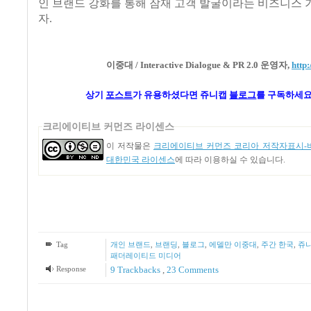
인 브랜드 강화를 통해 잠재 고객 발굴이라는 비즈니스
자.
이중대 / Interactive Dialogue & PR 2.0 운영자,
http
상기
포스트
가
유용하셨다면 쥬니캡
블로그
를 구독하세요
크리에이티브 커먼즈 라이센스
이 저작물은
크리에이티브 커먼즈 코리아 저작자표시-비
대한민국 라이센스
에 따라 이용하실 수 있습니다.
Tag
개인 브랜드
,
브랜딩
,
블로그
,
에델만 이중대
,
주간 한국
,
쥬
패더레이티드 미디어
Response
9
Trackbacks
,
23
Comments