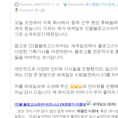
Posted
at 2008/07/22 17:14
Filed
under
쥬니캡입니다!/강의, 
Posted
by
쥬니캡
오늘 오전부터 저희 회사에서 함께 근무 했던 후배들에
계속 왔습니다. 이유는 제가 세계일보 인물블로고스피어
그로 소개되었기 때문입니다.
참고로 [인물블로고스피어]는 세계일보에서 블로고스
다양한 기획기사를 마련하면서, 블로그를 전문적으로 
들을 커버하는 코너입니다.
개인적으로 다양한 인터뷰 기사들을 진행했지만, 일간지
에는 가장 큰 분량으로 세계일보 사람들면에서 2/3를 차
저를 세계일보에 소개해 주신
꼬날님
과 인터뷰를 진행해
자님 감사 드립니다. 제 와이프와 어머니가 무지 좋아라 
[인물 블로고스피어] 비즈니스 PR전문가 이중대
세계일보 [경제] 20
... 얻은 것이 너무 많다. 일단 업계 내에서 ‘
에델만 이중대
’ 혹은 ‘쥬
알렸고,... 전공) ●1999년 대우자동차 폴란드법인 입사 ●2003년 에