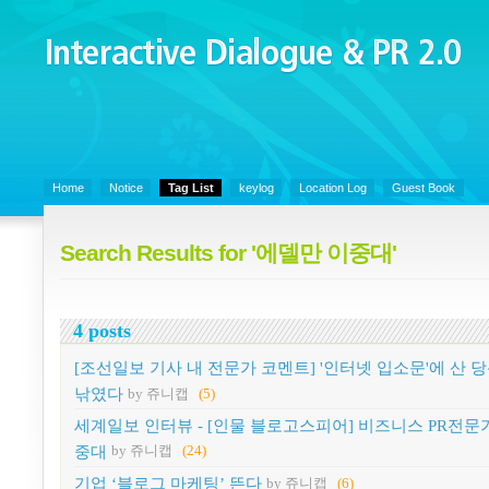
Interactive Dialogue &
PR 2.0
Juny's Blog is open for sharing personal experience and knowledge on k
Organizational Communicaitons, Soft Skills, Social Media
Home
Notice
Tag List
keylog
Location Log
Guest Book
Search Results for '에델만 이중대'
4 posts
[조선일보 기사 내 전문가 코멘트] '인터넷 입소문'에 산 
낚였다
by 쥬니캡
(5)
세계일보 인터뷰 - [인물 블로고스피어] 비즈니스 PR전문
중대
by 쥬니캡
(24)
기업 ‘블로그 마케팅’ 뜬다
by 쥬니캡
(6)