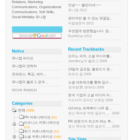
Relations, Marketing
안녕~~~ 올만이네~~~
Communications, Organizational
쥬니캡 2012
Communicaitons, Soft Skills,
Social Media
by 쥬니캡
관리자만 볼 수 있는 댓글입...
비밀방문자 2012
우연찮게 방문했습니다. 정...
RunNGun 2012
Recent Trackbacks
Notice
도미노 피자, 소셜 미디어를...
쥬니캡 바이오
Jennifer님의 블로그 2009
쥬니캡의 연락처
13일의 금요일, 블로드가 온...
컨퍼런스, 특강, 세미...
하츠의 꿈 2009
는
쥬니캡의 블로그 공개 ...
소셜 네트워크를 통해 입사 ...
권과장(舊 권대리) 2009
미디어 커버리지
한국 기업의 소셜 미디어 이...
미도리의 온라인 브랜딩 2009
Categories
네이버는 트랙백이 너무 힘...
전체
(609)
정신 똑바로 박힌 젊은이 _... 2009
PR 커뮤니케이션
(62)
PR 전문가가 되고자 하는 후...
비즈니스 커뮤니케이션
정신 똑바로 박힌 젊은이 _... 2009
(13)
정
위기 커뮤니케이션
(22)
소셜 커뮤니케이션
(286)
Site Stats