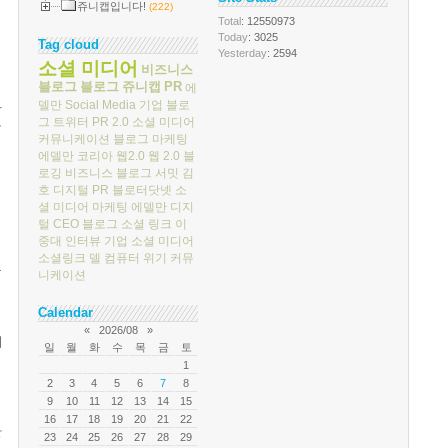
쥬니캡입니다!
(222)
Total
: 12550973
Today
: 3025
Tag cloud
Yesterday
: 2594
소셜 미디어
비즈니스
블로그
블로그
쥬니캡
PR
에
델만
Social Media
기업 블로
가
그
트위터
PR 2.0
소셜 미디어
들
커뮤니케이션
블로그 마케팅
에델만 코리아
웹2.0
웹 2.0
블
로깅
비즈니스 블로그 서밋
김
호
디지털 PR
블로터닷넷
소
셜 미디어 마케팅
에델만 디지
털
CEO 블로그
소셜 링크
이
중대
인터뷰
기업 소셜 미디어
소셜링크
델 컴퓨터
위기 커뮤
운
니케이션
Calendar
«
2026/08
»
허
일
월
화
수
목
금
토
1
2
3
4
5
6
7
8
9
10
11
12
13
14
15
론
16
17
18
19
20
21
22
한
23
24
25
26
27
28
29