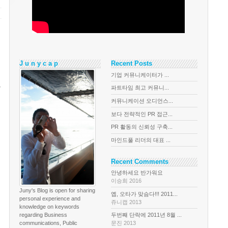
J u n y c a p
Recent Posts
기업 커뮤니케이터가 ...
뮤
파트타임 최고 커뮤니...
커뮤니케이션 오디언스...
보다 전략적인 PR 접근...
PR 활동의 신뢰성 구축...
마인드풀 리더의 대표 ...
Recent Comments
안녕하세요 반가워요
이승희 2016
Juny's Blog is open for sharing
옙, 오타가 맞슴다!!! 2011...
personal experience and
쥬니캡 2013
knowledge on keywords
regarding Business
두번째 단락에 2011년 8월 ...
communications, Public
문진 2013