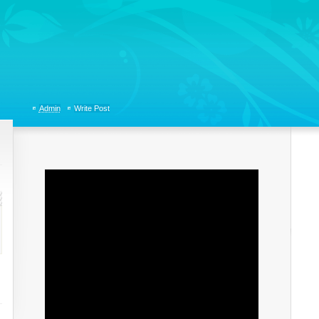
tions, Organizational Communicaitons, Soft Skills, Social Media
Admin
Write Post