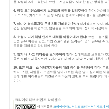
를 작성하고자 노력한다. 브랜드 저널리즘도 이러한 접근 방식을 요
6. 타겟 오디언스들에게 브랜드의 혜택을 알려주어야 한다:
단순히 제
그 포스트, 팟캐스트, 사진 등 다양한 형태로 재미와 흥미를 전달해야
7. 미디어 뉴스룸처럼 콘텐츠를 관리해야 한다:
정기적으로 자사, 업
편집 칼렌다를 마련하고, 팀원들을 독려해야 한다. 정기적 시점마다
8. 소셜 미디어 채널 연계로 대화를 이끌어내야 한다:
브랜드 뉴스룸
소셜 공유 버튼을 담고, 기업 스토리텔링 노력들이 널리 공유될 수 
공유를 격려하고 장려해야 한다.
9. 업계 내 사고 리더쉽을 보여주어야 한다:
절대적으로 브랜드가 갖고
혹은 서비스 제공자로만 포지셔닝하지 말고, 해당 분야의 전문가 그
10. 모든 비즈니스 이해관계자들의 대화 참여를 독려해야 한다:
주요
하라. 또한, 사람들이 코멘트를 달아야 하는 혹은 달고 싶어하는 이유
글에 대한 여러분들의 의견은 어떠하신지 코멘트 부탁 드립니다’ 와
이다.
크리에이티브 커먼즈 라이센스
이 저작물은
크리에이티브 커먼즈 코리아 저작자표시-비영