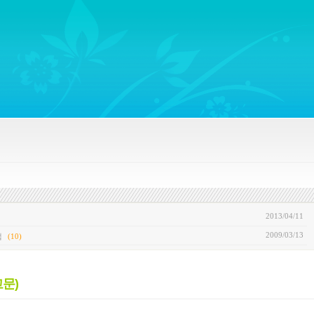
ywords regarding Business communications, Public Relations, Marketing Communica
2013/04/11
2009/03/13
캡
(10)
고문)