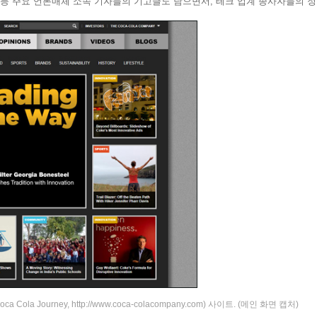
스 등 주요 언론매체 소속 기자들의 기고글도 담으면서, 테크 업계 종사자들의 정
ourney, http://www.coca-colacompany.com) 사이트. (메인 화면 캡처)