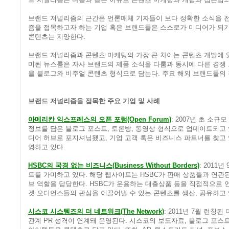
브랜드 저널리즘의 근간은 언론매체 기자들이 보다 정확한 소식을 전
즘을 접목하고자 하는 기업 혹은 브랜드들은 스스로가 미디어가 되기
콘텐츠는 지양한다.
브랜드 저널리즘과 콘텐츠 마케팅의 가장 큰 차이는 콘텐츠 개발에 
미된 뉴스룸은 자사 브랜드의 제품 소식을 다룸과 동시에 다른 경쟁
을 블로그와 비주얼 콘텐츠 형식으로 담는다. 주요 해외 브랜드들의
브랜드 저널리즘을 접목한 주요 기업 및 사례
아메리칸 익스프레스의 오픈 포럼(Open Forum)
: 2007년 초 
정보를 담은 블로그 포스트, 토론방, 동영상 형식으로 업데이트되고 
디어 허브로 포지셔닝됐고, 기업 고객 혹은 비즈니스 파트너를 찾고
영하고 있다.
HSBC의 국경 없는 비즈니스(Business Without Borders)
: 201
트를 가미하고 있다. 해당 웹사이트는 HSBC가 판매 상품들과 연관
브 역할을 담당한다. HSBC가 운용하는 대출상품 등을 직접적으로 
겟 오디언스들의 관심을 이끌어낼 수 있는 콘텐츠를 생산, 공유하고 
시스코 시스템즈의 더 네트워크(The Network)
: 2011년 7월 런
관계 PR 성격이 연계돼 운영된다. 시스코의 보도자료, 블로그 포스