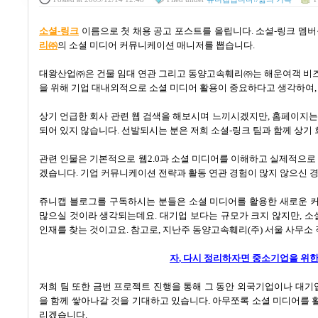
소셜
-
링크
이름으로 첫 채용 공고 포스트를 올립니다
.
소셜
-
링크 멤버
리㈜
의 소셜 미디어 커뮤니케이션 매니저를 뽑습니다
.
대왕산업㈜은 건물 임대 연관 그리고 동양고속훼리㈜는 해운여객 비
을 위해 기업 대내외적으로 소셜 미디어 활용이 중요하다고 생각하여
상기 언급한 회사 관련 웹 검색을 해보시며 느끼시겠지만
,
홈페이지는
되어 있지 않습니다
.
선발되시는 분은 저희 소셜
-
링크 팀과 함께 상기
관련 인물은 기본적으로 웹
2.0
과 소셜 미디어를 이해하고 실제적으로
겠습니다
.
기업 커뮤니케이션 전략과 활동 연관 경험이 많지 않으신 
쥬니캡 블로그를 구독하시는 분들은 소셜 미디어를 활용한 새로운 
많으실 것이라 생각되는데요
.
대기업 보다는 규모가 크지 않지만
,
소
인재를 찾는 것이고요
.
참고로, 지난주 동양고속훼리(주) 서울 사무소
자
,
다시 정리하자면 중소기업을 위한
저희 팀 또한 금번 프로젝트 진행을 통해 그 동안 외국기업이나 대
을 함께 쌓아나갈 것을 기대하고 있습니다
.
아무쪼록 소셜 미디어를 
리겠습니다
.