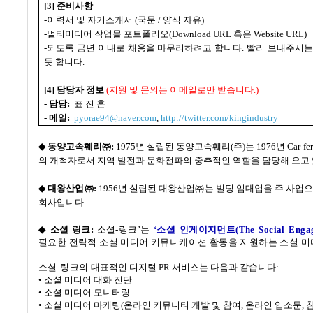
[3]
준비사항
-
이력서 및 자기소개서
(
국문
/
양식 자유
)
-
멀티미디어 작업물 포트폴리오
(Download URL
혹은
Website URL)
-되도록 금년 이내로 채용을 마무리하려고 합니다. 빨리 보내주시는
듯 합니다.
[4]
담당자 정보
(
지원 및 문의는 이메일로만 받습니다
.)
-
담당
:
표 진 훈
-
메일
:
pyorae94@naver.com
,
http://twitter.com/kingindustry
◆
동양고속훼리㈜
:
1975
년 설립된
동양고속훼리
(
주
)
는
1976
년
Car-fe
의 개척자로서 지역 발전과 문화전파의 중추적인 역할을 담당해 오고
◆
대왕산업㈜
:
1956
년 설립된 대왕산업㈜는 빌딩 임대업을 주 사업
회사입니다
.
◆
소셜 링크
:
소셜
-
링크
’
는
‘소셜 인게이지먼트
(The Social Enga
필요한 전략적 소셜 미디어 커뮤니케이션 활동을 지원하는 소셜 
소셜
-
링크의
대표적인 디지털
PR
서비스는 다음과 같습니다
:
•
소셜 미디어 대화 진단
•
소셜 미디어 모니터링
•
소셜 미디어 마케팅
(
온라인 커뮤니티 개발 및 참여
,
온라인 입소문
,