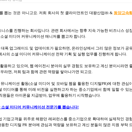
를 뽑는 것은 아니고요
.
저희 회사의 첫 클라이언트인 대왕산업㈜
&
동양고속
즈니스를 진행하는 회사입니다
.
관련 회사에서는 향후 지속 가능한 비즈니스 성
,
소셜 미디어 커뮤니케이션 매니저를 뽑고자 합니다
.
 대폭 업그레이드 및 업데이트가 필요하면
,
온라인상에서 그리 많은 정보가 공
 회사의 소셜 미디어 커뮤니케이션 전략 기획 및 실행 업무를 진행하게 됩니다
.
 활용하고 있으며
,
웹 에이전시 분야의 실무 경험도 보유하고 계신 분이시라면 
경우라면
,
저희 팀과 함께 관련 역량을 쌓아나가면 되고요
.
커뮤니케이션 활동
(
소셜 미디어 및 모바일 웹을 활용한 디지털
PR)
에 대한 관심
셜 미디어를 통해 미래 비전을 실현하고자 하는 중소기업에서 함께 일할 수 있
 직원들은 아이폰을 지급받아, 업무에 활용하기 시작했습니다.
 소셜 미디어 커뮤니케이션 전문가를 뽑습니다
!
기업 기업고객을 위주로 해왔던 레퍼런스를 중소기업으로 확대하여 실제적인 경
활용한 디지털
PR
분야에 관심과 역량을 보유하고 계신 분들의 많은 지원 부탁 