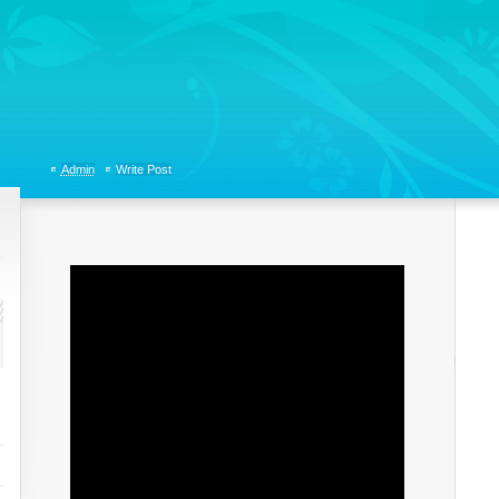
tions, Organizational Communicaitons, Soft Skills, Social Media
Admin
Write Post