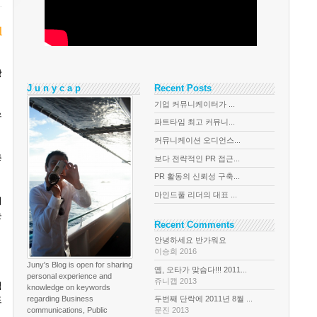
훼
장
J u n y c a p
Recent Posts
기업 커뮤니케이터가 ...
유
파트타임 최고 커뮤니...
커뮤니케이션 오디언스...
좋
보다 전략적인 PR 접근...
PR 활동의 신뢰성 구축...
마인드풀 리더의 대표 ...
이
는
Recent Comments
안녕하세요 반가워요
이승희 2016
Juny's Blog is open for sharing
옙, 오타가 맞슴다!!! 2011...
personal experience and
쥬니캡 2013
험
knowledge on keywords
드
regarding Business
두번째 단락에 2011년 8월 ...
communications, Public
문진 2013