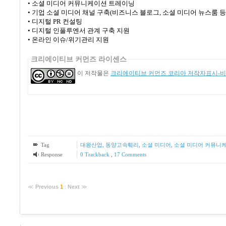
•
소셜 미디어 커뮤니케이션 트레이닝
•
기업 소셜 미디어 채널 구축
(
비즈니스 블로그
,
소셜 미디어 뉴스룸 등
•
디지털
PR
컨설팅
•
디지털 인풀루엔서 관계 구축 지원
•
온라인 이슈
/
위기관리 지원
크리에이티브 커먼즈 라이센스
이 저작물은
크리에이티브 커먼즈 코리아 저작자표시-비영
Tag
대왕산업
,
동양고속훼리
,
소셜 미디어
,
소셜 미디어 커뮤니
Response
0 Trackback
,
17
Comments
≪
Previous
1
:
Next
≫