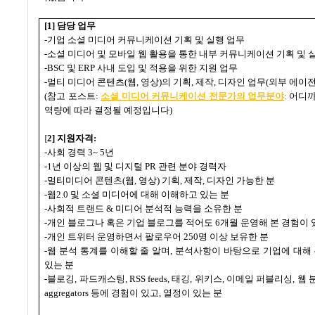
[1]
담당 업무
-
기업 소셜 미디어 커뮤니케이션 기획 및 실행 업무
-
소셜 미디어 및 모바일 웹 활용을 통한 내부 커뮤니케이션 기획 및 
-BSC
및
ERP
사내 도입 및 적용을 위한 지원 업무
-
멀티 미디어 콘텐츠
(
웹
,
영상
)
의 기획
,
제작
,
디자인 업무
(
외부 에이
(
참고 포스트
:
소셜
미디어
커뮤니케이션
전문가의
업무분야
:
어디까
역량에 따라 결정될 예정입니다
)
[
2]
지원자격
:
-
사회 경력
3~ 5
년
-1
년 이상의 웹 및 디지털
PR
관련 분야 경력자
-
멀티미디어 콘텐츠
(
웹
,
영상
)
기획
,
제작
,
디자인 가능한 분
-
웹
2.0
및 소셜 미디어에 대해 이해하고 있는 분
-
사회적 트랜드
&
미디어 분석적 능력을 소유한 분
-
개인 블로그나 혹은 기업 블로그를 적어도
6
개월 운영해 본 경험이 
-
개인 트위터 운영하면서 팔로우어
250
명 이상 보유한 분
-
웹 분석 통계를 이해할 줄 알며
,
분석사항이 바탕으로 기업에 대해
있는 분
-
블로깅
,
파드캐스팅
, RSS feeds,
태깅
,
위키스
,
이메일 퍼블리싱
,
웹 
aggregators
등에 경험이 있고
,
열정이 있는 분