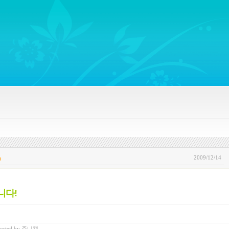
ywords regarding Business communications, Public Relations, Marketing Communica
2009/12/14
)
니다!
osted
by
쥬니캡