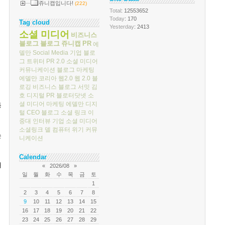
쥬니캡입니다!
(222)
Total
: 12553652
Today
: 170
Tag cloud
Yesterday
: 2413
소셜 미디어
비즈니스
블로그
블로그
쥬니캡
PR
에
델만
Social Media
기업 블로
그
트위터
PR 2.0
소셜 미디어
커뮤니케이션
블로그 마케팅
에델만 코리아
웹2.0
웹 2.0
블
로깅
비즈니스 블로그 서밋
김
호
디지털 PR
블로터닷넷
소
셜 미디어 마케팅
에델만 디지
통
털
CEO 블로그
소셜 링크
이
중대
인터뷰
기업 소셜 미디어
소셜링크
델 컴퓨터
위기 커뮤
는
니케이션
Calendar
해
«
2026/08
»
일
월
화
수
목
금
토
1
2
3
4
5
6
7
8
9
10
11
12
13
14
15
16
17
18
19
20
21
22
23
24
25
26
27
28
29