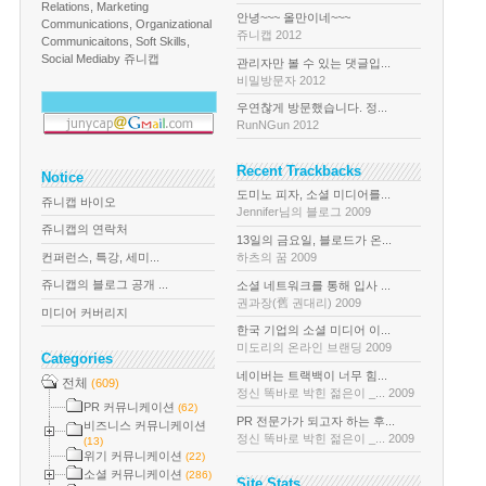
Relations, Marketing
안녕~~~ 올만이네~~~
Communications, Organizational
쥬니캡 2012
Communicaitons, Soft Skills,
Social Media
by 쥬니캡
관리자만 볼 수 있는 댓글입...
비밀방문자 2012
우연찮게 방문했습니다. 정...
RunNGun 2012
Recent Trackbacks
Notice
도미노 피자, 소셜 미디어를...
쥬니캡 바이오
Jennifer님의 블로그 2009
쥬니캡의 연락처
13일의 금요일, 블로드가 온...
컨퍼런스, 특강, 세미...
하츠의 꿈 2009
쥬니캡의 블로그 공개 ...
소셜 네트워크를 통해 입사 ...
권과장(舊 권대리) 2009
미디어 커버리지
한국 기업의 소셜 미디어 이...
미도리의 온라인 브랜딩 2009
Categories
네이버는 트랙백이 너무 힘...
전체
(609)
정신 똑바로 박힌 젊은이 _... 2009
PR 커뮤니케이션
(62)
PR 전문가가 되고자 하는 후...
비즈니스 커뮤니케이션
정신 똑바로 박힌 젊은이 _... 2009
(13)
위기 커뮤니케이션
(22)
소셜 커뮤니케이션
(286)
Site Stats