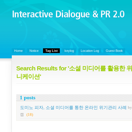
Interactive Dialogue &
PR 2.0
Juny's Blog is open for sharing personal experience and knowledge on k
Organizational Communicaitons, Soft Skills, Social Media
Home
Notice
Tag List
keylog
Location Log
Guest Book
Search Results for '소셜 미디어를 활용
니케이션'
1 posts
도미노 피자, 소셜 미디어를 통한 온라인 위기관리 사례
b
캡
(18)