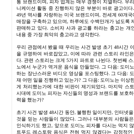
통 브랜드이며
,
피자 업계는 매우 경쟁이 치열하다
.
우리
니케이션 활동 중 진행하지 않은 부분이 바로 광고이다
49
년 역사를 자랑하는 미국 브랜드이며
,
전세계
60
개국
매장을 구축하고 있으며
,
하루에도 수백만개가 넘도록 
판매하고 있다
.
소비자 사과 광고를 하라는 충고는 개
내용 중 가장 최악의 충고라고 생각한다
.
우리 관점에서 봤을 때 우리는 사건 발생 초기
48
시간 
을 규명하여 바로잡았고
,
이에 따라 관련 스토리 라인
다
.
관련 스토리는 크게
5
가지 파트로 나뉜다
.
첫번째 스
노에서 누군가 역겨운 음식을 만들었다
.
그 다음
:
도미노
하는 장난스러운 비디오 영상을 포스팅했다
.
그 다음
:
도
재 어떤 일을 진행하고 있는가
?
그 다음
:
도미노는 이상한
게 처리했는가에 대한 비판이 제기되었다
.
마지막 스
시대에 도미노 피자는 자신들의 명성과 브랜드를 보호하
력을 했는가
?
초기 사건 발생
48
시간 동안
,
불행한 일이지만
,
인터넷을
것을 믿는 사람들이 많았다
.
그러나 대부분의 사람들은
인식하기도 했고
,
앞으로 도미노 피자를 다시는 먹지 
트푸드 레스토랑 음식은 전혀 먹지 않겠다는 감정적인