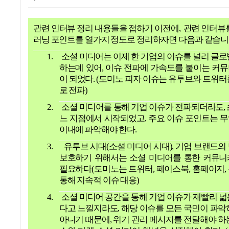
관련 인터뷰 정리 내용들을 접하기 이전에
,
관련 인터뷰를
러닝 포인트를 열가지 정도로 정리하자면 다음과 같습
1.
소셜 미디어는 이제 한 기업의 이슈를 널리 글로
하는데 있어
,
이슈 전파에 가속도를 붙이는 커
이 되었다
. (
도미노 피자 이슈는 유투브와 트위터
로 전파
)
2.
소셜 미디어를 통해 기업 이슈가 전파되더라도
,
느 지점에서 시작되었고
,
주요 이슈 포인트는 
이내에 파악해야 한다
.
3.
유투브 시대
(
소셜 미디어 시대
),
기업 브랜드의
보호하기 위해서는 소셜 미디어를 통한 커뮤
필요하다
(
도미노는 트위터
,
페이스북
,
홈페이지
,
통해 지속적 이슈 대응
)
4.
소셜 미디어 공간을 통해 기업 이슈가 재빨리 넓
다고 느낄지라도
,
해당 이슈를 모든 국민이 파악
아니기 때문에
,
위기 관리 메시지를 전달해야 하