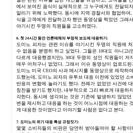
일은 관련 이슈를 접한 개인들을 규명하고
,
고객들을 
에서 보여진 음식이 실제적으로 그 누구에게도 전달되지
알리기 위해 노력했다
.
동시에 지역 경찰서와 협업하여
식을 고객에게 전달하고자 했던 동영상을 찍었던 그래서
야기시킨 두명의 직원들을 고소하였다
.
6.
첫
24
시간 동안 언론매체의 부정적 보도에 대응하기
:
도미노 피자는 관련 이슈를 야기시킨 두명의 직원에 처
수 없음을 분명히 하고 싶었다
.
그들은
10
대도 아니고
(
다르게 대응했겠지만
), 30
대 두명의 성인 직원들이 저
매우 어처구니 없었다
.
그래서 이슈 동영상이 업로드된
도미노 미국
CEO
의 사과 메시지를 동영상으로 제작하여
드했는데
,
도미노 피자의 유투브 대응 이전에 있었던 소
반응의 변함에 놀라기도 했다
.
전례가 없었던 사건에 대
칭찬을 받기도 했지만
,
내부적으로 그리 빠르게 대응하지
각한다
.
동시에 생각되는 것은 기존에 발생하지 않았던 
변을 제시하고 대응을 하는 것이 어느시점에 대응하는 
게 대응한 것이였다고 이야기할 사람은 없다고 본다
.
7.
도미노의 위기 대응 특성 규정짓기
:
몇몇 소비자들의 비판은 당연히 받아들여야 할 사항이