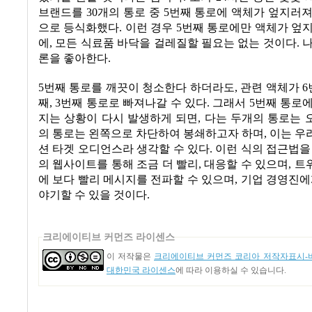
브랜드를
30
개의 통로 중
5
번째 통로에 액체가 엎지러져
으로 등식화했다
.
이런 경우
5
번째 통로에만 액체가 엎
에
,
모든 식료품 바닥을 걸레질할 필요는 없는 것이다
.
나
론을 좋아한다
.
5
번째 통로를 깨끗이 청소한다 하더라도
,
관련 액체가
6
째
, 3
번째 통로로 빠져나갈 수 있다
.
그래서
5
번째 통로에
지는 상황이 다시 발생하게 되면
,
다는 두개의 통로는 
의 통로는 왼쪽으로 차단하여 봉쇄하고자 하며
,
이는 우
션 타겟 오디언스라 생각할 수 있다
.
이런 식의 접근법을
의 웹사이트를 통해 조금 더 빨리
,
대응할 수 있으며
,
트
에 보다 빨리 메시지를 전파할 수 있으며
,
기업 경영진에
야기할 수 있을 것이다
.
크리에이티브 커먼즈 라이센스
이 저작물은
크리에이티브 커먼즈 코리아 저작자표시-비
대한민국 라이센스
에 따라 이용하실 수 있습니다.