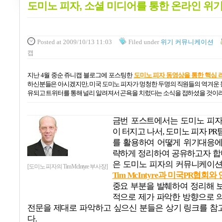
도미노 피자, 소셜 미디어를 통한 온라인 위
Posted
at 2009/10/13 11:03
Filed
under
위기 커뮤니케이션
캡
지난
4
월 중순 쥬니캡 블로그에 포스팅한
도미노 피자 동영상을 통한 핵심 
하신분들은 아시겠지만
,
미국 도미노 피자가 멍청한 두명의 직원들의 역겨운
유되고 트위터를 통해 널리 알려져서 곤욕을 치렀다는 소식을 접하셨을 것이
금번 포스트에서는 도미노 피자
이 터지고 나서
,
도미노 피자
PR
를 활용하여 어떻게 위기대응에
략하게 정리하여 공유하고자 
은 도미노 피자의 커뮤니케이션
[도미노 피자의 Tim McIntyre 부사장]
Tim McIntyre
과 미국
PR
협회와 
중요 부분을 발췌하여 정리해 
적으로 제가 파악한 방향으로 
전문을 제대로 파악하고 싶으신 분들은 상기 링크를 참
다
.