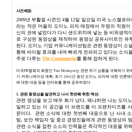
사건 배경
:
2009
년 부활절 시즌인
4
월
12
일 일요일 미국 노스캘로라
라는 작은 마을의 도미노 피자 매장에서 두명의 직원이
신의 코에 넣었다가 다시 샌드위치에 넣는 등 비위생적
로 구성된 동영상을 제작하여 동영상 공유사이트인 유
된다
.
도미노 기업 커뮤니케이션팀은 관련 동영상이 소셜
통해 바이럴 효과를 내며 빠르게 전파되고 있다는 소식
주로 다루는
The Consumerist
를 통해 접하게 된다
.
미국
PR
협회의 회원인
Tim McIntyre
는 관련 위기 상황을 극복하기 위
기 커뮤니케이션 계획
,
초기
24
시간 동안 도미노 피자에 대한 언론매
에 대한 대응 등을 인터뷰를 통해 공유하였다
.
1.
관련 동영상을 발견하고 나서 첫번째 취한 액션
:
관련 영상을 보고 매우 화가 났다
.
왜냐하면 나는 도미노
일하고 있는 이 공간을 이 브랜드를 이 프랜차이즈를 
문이다
.
관련 소식에 대한 첫번째 대응으로 난 사내 
팀
,
보안 책임자 및 중요 경영진들에게 관련 동영상의 
관련 소식을 접한 소소의 인력들은 즉각적인 대응을 위