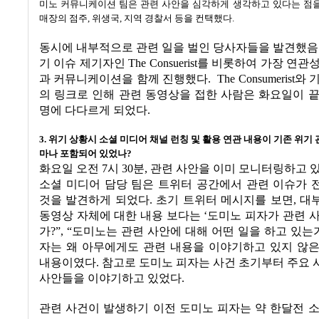
미노 커뮤니케이션 팀은 관련 사안을 심각하게 생각하고 있다는 점을
매장의 점주
,
위생국
,
지역 경찰서 등을 컨택했다
.
동시에 내부적으로 관련 일을 벌인 당사자들을 발견했
기 이슈 제기자인
The Consuerist
를 비롯하여 가장 연관
과 커뮤니케이션을 함께 진행했다
.
The Consumerist
와 
의 링크로 인해 관련 동영상을 접한 사람은 화요일이 
명에 다다르게 되었다
.
3.
위기 상황시 소셜 미디어 채널 런칭 및 활용 연관 내용이 기존 위기 
마나 포함되어 있었나
?
화요일 오전
7
시
30
분
,
관련 사안을 이미 모니터링하고 
소셜 미디어 담당 팀은 트위터 공간에서 관련 이슈가 
것을 발견하게 되었다
.
초기 트위터 메시지를 보면
,
대
동영상 자체에 대한 내용 보다는
‘
도미노 피자가 관련 
가
?”, “
도미노는 관련 사안에 대해 어떤 일을 하고 있는
자는 왜 아무에게도 관련 내용을 이야기하고 있지 않
내용이였다
.
참고로 도미노 피자는 사건 초기부터 주요
사안들을 이야기하고 있었다
.
관련 사건이 발생하기 이전 도미노 피자는 약 한달전 