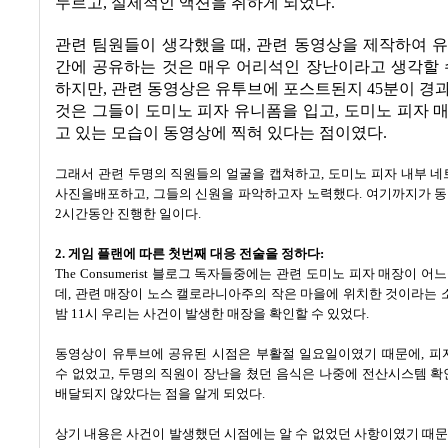
누르고
,
실제적인 액션을 취하게 되었다
.
관련 팀원들이 생각했을 때
,
관련 동영상을 제작하여 유
간에 공유하는 것은 매우 어리석인 장난이라고 생각할 
하지만
,
관련 동영상은 유투브에 포스트된지
45
분이 경
것은 그들이 도미노 피자 유니폼을 입고
,
도미노 피자 
고 있는 모습이 동영상에 찍혀 있다는 점이였다
.
그래서 관련 두명의 직원들의 얼굴을 캡쳐하고
,
도미노 피자 내부 네
사진을배포하고
,
그들의 신원을 파악하고자 노력했다
.
여기까지가 
2
시간동안 진행한 일이다
.
2.
게임 플랜에 따른 첫번째 대응 전술을 정하다
:
The Consumerist
블로그 독자들중에는 관련 도미노 피자 매장이 어
데
,
관련 매장이 노스 캘로라니아주의 작은 마을에 위치한 것이라는 
밤
11
시 우리는 사건이 발생한 매장을 확인할 수 있었다
.
동영상이 유투브에 공유된 시점은 부활절 일요일이였기 때문에
,
피
수 없었고
,
두명의 직원이 장난을 쳤던 음식은 나중에 전산시스템 확
배달되지 않았다는 점을 알게 되었다
.
상기 내용은 사건이 발생했던 시점에는 알 수 없었던 사항이였기 때