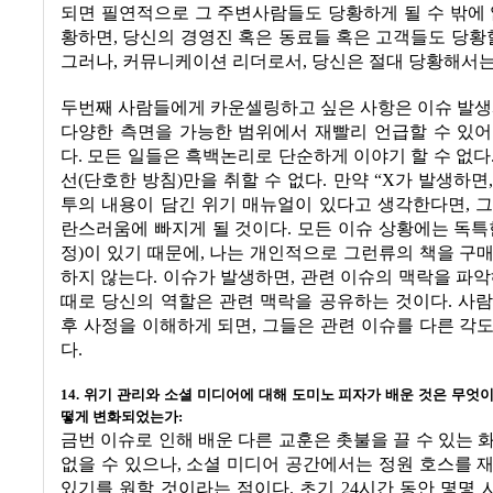
되면 필연적으로 그 주변사람들도 당황하게 될 수 밖에
황하면
,
당신의 경영진 혹은 동료들 혹은 고객들도 당황할
그러나
,
커뮤니케이션 리더로서
,
당신은 절대 당황해서는
두번째 사람들에게 카운셀링하고 싶은 사항은 이슈 발
다양한 측면을 가능한 범위에서 재빨리 언급할 수 있어
다
.
모든 일들은 흑백논리로 단순하게 이야기 할 수 없다
선
(
단호한 방침
)
만을 취할 수 없다
.
만약
“X
가 발생하면
투의 내용이 담긴 위기 매뉴얼이 있다고 생각한다면
,
그
란스러움에 빠지게 될 것이다
.
모든 이슈 상황에는 독특
정
)
이 있기 때문에
,
나는 개인적으로 그런류의 책을 구매
하지 않는다
.
이슈가 발생하면
,
관련 이슈의 맥락을 파
때로 당신의 역할은 관련 맥락을 공유하는 것이다
.
사람
후 사정을 이해하게 되면
,
그들은 관련 이슈를 다른 각
다
.
14.
위기 관리와 소셜 미디어에 대해 도미노 피자가 배운 것은 무엇
떻게 변화되었는가
:
금번 이슈로 인해 배운 다른 교훈은 촛불을 끌 수 있는 
없을 수 있으나
,
소셜 미디어 공간에서는 정원 호스를 
있기를 원할 것이라는 점이다
.
초기
24
시간 동안 몇몇 