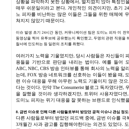
상황을 파악하지 못한 상황에서
,
멀지깜치 앉아 특정인을
매우 쉬운일이라고 본다
.
개인적인 의견이지만
,
초기
24
노 피자를 비난하는 많은 이들은 그들을 위한 매체에 
쳐지지 않았기 때문이다
.
이슈 발생 초기
24
시간 동안
,
커뮤니케이션 팀은 도미노 피자 미 전역
동영상을 찍어 유투브에 공유했는지 확인했고
,
두명의 관련 직원을 
찰서에 인도하는 등 일련의 조치를 취했다
.
여러가지 노력을 기울였지만
,
당시 사람들은 자신들이 
용들을 기반으로 판단을 내리는 법이다
.
예를 들어 
ABC, NBC, CBS
방송 인터뷰를 통해 회사의 노력을 알
는데
, FOX
방송 네트워크를 선호하는 이들이 봤을 때
,
도
련 이슈 대응을 우해 아무런 노력도 기울이지 않은 것으
다는 것이다
.
만약
The Consumerist
블로그 독자였다면
,
을 잘했을 것이라 생각하겠지만
,
트위터 사용자였다면
도미노 피자는 위기 대응을 잘 못하는 브랜드로 인식했
8.
금번 이슈로 인해 다른 사람들로부터 받았던 공적 이슈나 관심 정도
다른 사람들로부터 받았던 피드백 중에
,
금번 이슈를 극
3
개월간 사과 광고를 집행해야한다는 의견도 있었다
.
도