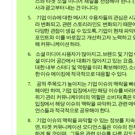
스와 타겟 소셜 미디어 채널을 선정해야 한다
. (
사과 광고부터 내는 건 아니다
)
5.
기업 이슈에 대한 메시지 수용자들의 관심은 시
라 변화되고
,
관련 스토리라인도 변화되기 때문
다양한 관점이 생길 수 있도록
,
기업이 현재 파악
포인트와 이를 바로잡고 개선하고자 노력하고 
해 커뮤니케이션 하라
.
6.
소셜 미디어 사용자가 많아지고
,
브랜드 및 기업
셜 미디어 공간에서 대화가 많아지고 있는 요즘
,
대한 내부 스터디 및 역량을 미리 확보해야만
,
소
한 이슈 메이킹에 적극적으로 대응할 수 있다
.
7.
공적 주목도가 높아지는 기업 이슈의 맥락을 빠
해야만 하며
,
기업 입장에서만 해당 이슈를 바라
위기 관리 커뮤니케이터의 역할은 소비자
(
혹은 
입장에서 해당 이슈의 맥락을 파악하고
,
관련 매
언스들과 적극적으로 공유해야 한다
.
8.
기업 이슈의 맥락을 파악할 수 있는 정보를 지
면
,
타겟 커뮤니케이션 오디언스들은 이슈의 전
하게 될 것이며
,
그들은 관련 이슈를 다른 각도