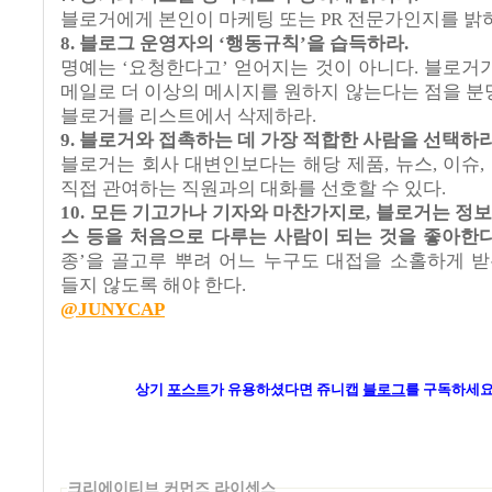
블로거에게
본인이
마케팅
또는
PR
전문가인지를
밝
8. 블로그
운영자의
‘
행동규칙
’
을
습득하라
.
명예는
‘
요청한다고
’
얻어지는
것이
아니다
.
블로거
메일로
더
이상의
메시지를
원하지
않는다는
점을
분
블로거를
리스트에서
삭제하라
.
9. 블로거와
접촉하는
데
가장
적합한
사람을
선택하
블로거는
회사
대변인보다는
해당
제품
,
뉴스
,
이슈
,
직접
관여하는
직원과의
대화를
선호할
수
있다
.
10. 모든
기고가나
기자와
마찬가지로
,
블로거는
정
스
등을
처음으로
다루는
사람이
되는
것을
좋아한
종
’
을
골
고루
뿌려
어느
누구도
대접을
소홀하게
받
들지
않도록
해야
한다
.
@JUNYCAP
상기
포스트
가
유용하셨다면 쥬니캡
블로그
를 구독하세요
크리에이티브 커먼즈 라이센스