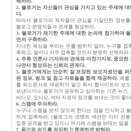
해하라
.
2. 블로거는
자신들이
관심을
가지고
있는
주제에
대
다
.
따라서
블로거의
독자들이
관심을
가질만한
정보를
블로그
운영자들과
관계를
형성하라
.
3. 블로거가
제기한
주제에
대한
논의에
참가하여
블
먼저
구축하라
.
지나친
욕심을
부리는
우를
범하지
말라
.
누구를
접
촉하고
,
얼마나
자주
접촉할
것인지
분명히
선택하라
.
4. 주류
언론사
기자와의
관계와
마찬가지로
,
중요한
나면서
형성되는
신뢰의
관계다
.
5. 블로거에게는
단순히
잘
포장된
보도자료만을
퍼
된
정보
,
링크
및
참고
자료들을
함께
제공하라
.
예를
를
워드문서로
제공하지
말고
회사
웹사이트의
보도
보낸다거나
,
블로거가
공유하고
싶어하는
기존
뉴스
,
비디오
,
오디오
,
여타
자료의
링크를
보내는
것이
좋다
6. 스팸에
주의하라
.
누구나
스팸을
받지
않으려
한다는
점을
인식하고
블
하게
접촉하라
. (
블로그의
코멘트
섹션은
이미
전통
집중
공격을
받고
있으니
여기에
스팸을
보태는
일을
7. 동기와
의도를
정직하고
투명하게
밝혀라
.