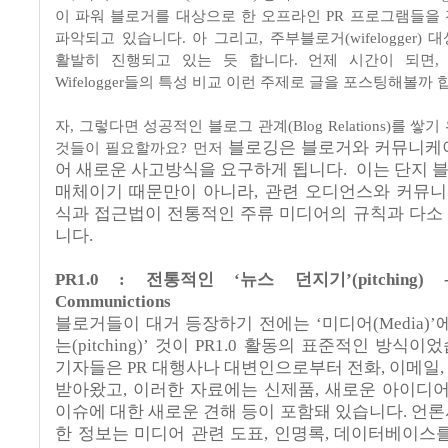
이 파워 블로거를 대상으로 한 오프라인 PR 프로그램들을
파악되고 있습니다. 아 그리고, 주부블로거(wifelogger)
활발히 진행되고 있는 듯 합니다. 언제 시간이 되면, IT 
Wifelogger들의 특성 비교 이런 주제로 글을 포스팅해볼까 
자, 그렇다면 성공적인 블로그 관계(Blog Relations)를 
블로깅은
블로거와
커뮤니케
것들이 필요할까요? 먼저
어
새로운
사고방식을
요구하게 됩니다.
이는
단지
매체이기
때문만이
아니라
, 관련 오디언스와 커뮤
식과 접근법이
전통적인
주류
미디어의
규칙과
다소
니다.
PR1.0
: 전통적인
‘
뉴스
던지기
’(pitching
Communictions
블로거들이 대거 등장하기
전에는
‘
미디어(Media)
’
는(pitching)
’
것이
PR1.0
활동의
표준적인
방식이었
기자들은
PR
대행사나
대변인으로부터
전화
,
이메일
받아왔고
,
이러한
자료에는
신제품
,
새로운
아이디
이슈에
대한
새로운
견해
등이
포함돼
있습니다
. 언
한
정보는
미디어
관련
도표
,
인명록
,
데이터베이스