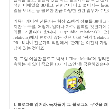
적인
이메일을
보내고
,
관련성이
다소
떨어지는
블로
일을
보내는
등
필요한
만큼
다양한
관련
업무가
수반
커뮤니케이션
전문가는
항상
스팸성 정보를
보내고
지만
누구를
,
어떻게
,
얼마나
자주
,
접촉할
것인가에
의를
기울여야
합니다.
PR(public relations)
과
언
relations)
에서
변하지
않은
것은
바로
‘
관계
’(relatio
PR
ᆞ미디어
전문가의
작업에서
‘
관계
’
는
여전히
가장
남아 있는 것이죠.
자, 그럼 에델만 블로그 백서 I "Trust Media"에 정리된
촉하는
데
있어
중요한
10
가지
조언"을
공유하겠습니
읽어라
.
독자들이
그
블로그의
무엇을
왜
1. 블로그를