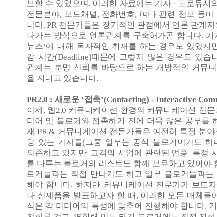
보할
수
있었으며
,
이러한
자료에는
기자
ᆞ프로듀서
전문분야
,
보도채널
,
전화번호
,
여타
관련
정보
등이
니다
. PR
전문가들은
장기적인
관점에서
언론
관계자
나가는 방식으로 언론관계를 구축해가곤 합니다.
기
뉴스
’
에
대해
독자적인
취재를
하는
경우도
있었지
감 시간(Deadline)때문에
그렇지
않은
경우도
있습
관계는
분명
신뢰를
바탕으로
하는
개방적인
커뮤니
을
지니고
있습니다
.
PR2.0
:
새로운
‘
접촉
’(Contacting) - Interactive Co
이제, 웹2.0 커뮤니케이션 환경의
커뮤니케이션
전문
디어
및
블로거와
접촉하기
전에
더욱 많은 공부를 
재 PR & 커뮤니케이션 전문가들은
여전히
특정
분야
망 있는
기자들
(
그중
일부는
공식
블로거이기도
하
의존하고
있지만
,
고객의
사업에
관련된
업종
,
특정
를
다루는
블로거의
리스트도
함께
보유하고
있어야 
로거들과는
직접
만나기도
하고
일부
블로거들과는
해야 합니다.
하지만
커뮤니케이션
전문가가
보도자
나
신제품을
발표하고자
할
때
,
이러한
모든
매체들
식은
각 미디어의 특성에 맞추어 진행해야 합니다.
전화를
걸고
,
영향력
있는
타깃
블로거에는
직접
전화