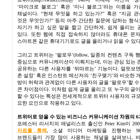
트위터
(http://twitter.com)
는
140
자 이내에 자신의 생
‘
마이크로 블로그
’
혹은
‘
미니 블로그
’
라는 이름을 가
채널이다
. “
현재 무엇을 하고 있는가
?”
혹은
“
지금 관
것은 무엇인가
?”
등의 아주 간단한 질문에 답하는 형
자기가 하고 싶은 말을 짧고 간단하게
,
쉽게 올리는 
있다
.
또한 웹에 직접 접속하지 않더라도
휴대폰 문
스마트폰 같은 휴대기기로도 글을 올리거나 읽을 수 있
그리고 트위터는
‘
팔로우
’(follow,
일종의 컨텐츠 구독 
중심으로 커뮤니케이션이 이뤄지는데
,
이는 관심 있는
공유하는 다른 사용자를
‘
뒤따르는
’
기능이다
.
얼핏보
촌 설정
’
혹은 인스턴트 메신저의
‘
친구맺기
’
와 비슷한 
방이 허락과 관계없이 다른 사용자의 글을
‘
팔로우
’
할 수
큰 차이점이다
.
이처럼 쉽게 글을 올리고 또 누구의 글
할 수 있다는 특성은 전세계적으로 트위터 사용자의 규
요한 요인으로 작용하고 있다
.
트위터로 얻을 수 있는 비즈니스 커뮤니케이션 차원의
6
포레스터 리서치의 애널리스트 출신인
Peter Kim
이
200
자료를 통해
,
소셜 미디어 마케팅을 진행하는
96
브랜드들이 가장 많이 사용하는 채널을 살펴보니
,