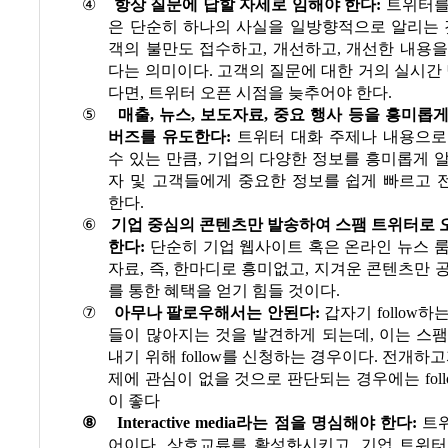
④
항상 질문에 답할 자세로 임해야 한다
:
트위터를
은 단순히 하나의 사실을 일방향적으로 알리는
객의 불만도 접수하고
,
개선하고
,
개선한 내용을
다는 의미이다
.
고객의 질문에 대한 거의 실시간 
다면
,
트위터 오픈 시점을 늦추어야 한다
.
⑤
매출
,
뉴스
,
보도자료
,
중요 행사 등을 흥미롭게
버즈를 유도한다
:
트위터 대화 주제나 내용으로
수 있는 만큼
,
기업의 다양한 정보를 흥미롭게 알
자 및 고객들에게 중요한 정보를 쉽게 빠르고 
한다
.
⑥
기업 중심의 콘텐츠만 발송하여 스팸 트위터로 
한다
:
단순히 기업 웹사이트 혹은 온라인 뉴스 
자료
,
즉
,
한마디로 흥미없고
,
지겨운 콘텐츠만 
를 통한 혜택을 얻기 힘들 것이다
.
⑦
아무나 팔로우해서는 안된다
:
갑자기
follow
하는
들이 많아지는 것을 발견하게 되는데
,
이는 스팸
내기 위해
follow
를 신청하는 경우이다
.
전개하고
제에 관심이 없을 것으로 판단되는 경우에는
fol
이 좋다
⑧
Interactive media
라는 점을 명심해야 한다
:
트
어이다
.
상호교류를 활성화시키고
,
기업 트위