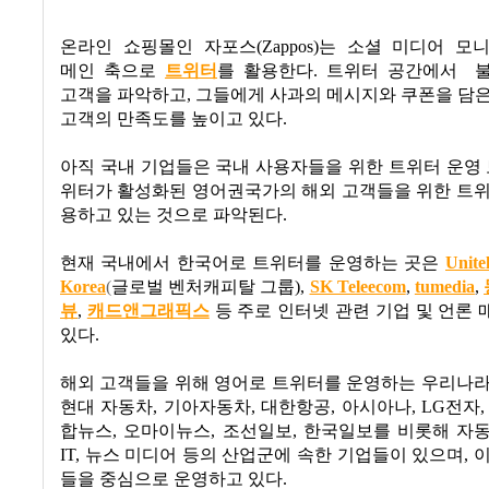
온라인 쇼핑몰인 자포스
(Zappos)
는 소셜 미디어 모
메인 축으로
트위터
를 활용한다
.
트위터 공간에서
고객을 파악하고
,
그들에게 사과의 메시지와 쿠폰을 담은
고객의 만족도를 높이고 있다
.
아직 국내 기업들은 국내 사용자들을 위한 트위터 운영
위터가 활성화된 영어권국가의 해외 고객들을 위한 트위
용하고 있는 것으로 파악된다
.
현재 국내에서 한국어로 트위터를 운영하는 곳은
Unite
Korea
(
글로벌 벤처캐피탈 그룹
),
SK Teleecom
,
tumedia
,
뷰
,
캐드앤그래픽스
등 주로 인터넷 관련 기업 및 언론
있다
.
해외 고객들을 위해 영어로 트위터를 운영하는 우리나라
현대 자동차
,
기아자동차
,
대한항공
,
아시아나
, LG
전자
합뉴스
,
오마이뉴스
,
조선일보
,
한국일보를 비롯해 자
IT,
뉴스 미디어 등의 산업군에 속한 기업들이 있으며
,
이
들을 중심으로 운영하고 있다
.