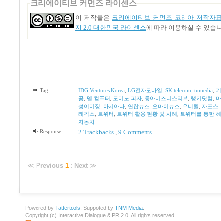
크리에이티브 커먼즈 라이센스
이 저작물은
크리에이티브 커먼즈 코리아 저작자표
지 2.0 대한민국 라이센스
에 따라 이용하실 수 있습니
Tag
IDG Ventures Korea
,
LG전자모바일
,
SK telecom
,
tumedia
,
기
공
,
델 컴퓨터
,
도미노 피자
,
동아비즈니스리뷰
,
랭키닷컴
,
마
성이미징
,
아시아나
,
연합뉴스
,
오마이뉴스
,
유니텔
,
자포스
,
래픽스
,
트위터
,
트위터 활용 현황 및 사례
,
트위터를 통한 
자동차
Response
2
Trackbacks
,
9
Comments
≪
Previous
1
:
Next
≫
Powered by
Tattertools
. Suppoted by
TNM Media
.
Copyright (c) Interactive Dialogue & PR 2.0. All rights reserved.