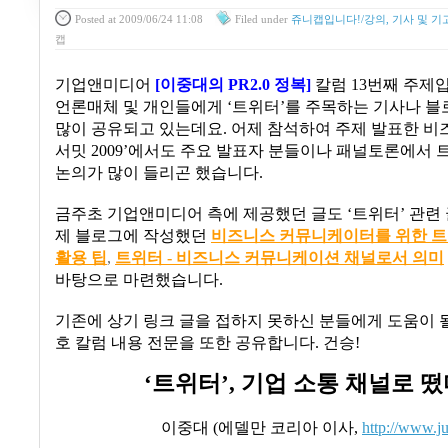
Posted
at 2009/06/24 11:08
Filed
under
쥬니캡입니다!/강의, 기사 및 기
캡
기업앤미디어
[
이중대의
PR2.0
정복
]
칼럼
13
번째 주제
언론매체 및 개인들에게
‘
트위터
’
를 주목하는 기사나 블
많이 공유되고 있는데요
.
어제 참석하여 주제 발표한 
서밋
2009’
에서도 주요 발표자 분들이나 패널토론에서 
논의가 많이 들리곤 했습니다
.
금주초 기업앤미디어 측에 제공했던 글도
‘
트위터
’
관련
제 블로그에 작성했던
비즈니스
커뮤니케이터를
위한
트
활용
팁
,
트위터 -
비즈니스
커뮤니케이션
채널로서
의미
바탕으로 마련했습니다
.
기존에 상기 링크 글을 접하지 못하신 분들에게 도움이 될
호 칼럼 내용 전문을 또한 공유합니다
.
건승
!
‘
트위터
’,
기업 소통 채널로 떴
이중대
(
에델만 코리아 이사
,
http://www.j