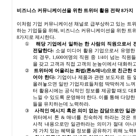
비즈니스 커뮤니케이션을 위한 트위터 활용 전략
8
가지
이처럼 기업 커뮤니케이션 채널로 급부상하고 있는 트위
하는 기업들을 위해
,
비즈니스 커뮤니케이션을 위한 트위
8
가지로 제시한다
.
①
해당 기업에서 일하는 한 사람의 직원으로서 
전달한다
:
소셜 미디어 활용 기업으로서 유명한
의 경우
, 1,600
여명의 직원 중
1/4
이 넘는 직원들
을 갖고 고객과 직접 고객의 눈높이에서 대화하
②
트위터에 어울리는 화법
(
톤
&
매너
)
으로 친근한 
어야 한다
:
기업이나 제품과 관련 보도자료 등 
올려놓으면 일반 기업자료들처럼 딱딱하게 느껴
터 활용시에는 공식적인 정보를 제공할 때도 대
느낄 수 있도록 운영해야 한다
.
이를 통해 다양한
들을 유치하는데 노력하라
.
③
사적인 메시지 혹은 의미 없는 잡담으로만 일
위터에서 톤
&
매너를 친숙하게 하라는 것은 
사적 내용으로만 일관하라는 의미가 절대 아니
게 가치 있는 혜택을 정보를 공유하기 위해 노력