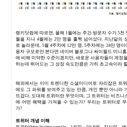
랭키닷컴에 따르면
,
올해
1
월에는 주간 방문자 수가
5
천
월을 지나
4
월에는
2
만 명을 훌쩍 넘어섰다
.
지난달의 
로 놀라운데
, 5
월
4
주차에
12
만 명
, 5
주차에는
24
만 명이
용자 규모로만 본다면 네이버 블로그나 싸이월드 미니홈
에 비해 미약한 수준이겠지만
,
새로운 사용자들이 계정을
하는데 뛰어드는 그 성장 속도만큼은 가히 초고속이라 할
해외에서는 이미 트렌디한 소셜미디어로 자리잡은 트위
에도 그 파워를 보여주고 있는 만큼
,
개인 뿐만 아니라 
뜨겁다
.
도대체 트위터란 무엇이며
,
그 트위터는 비즈니
에 어떤 혜택을 가져올 수 있는가
?
우리는 트위터로 무
가
?
트위터 개념 이해