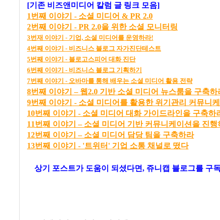
[기존 비즈앤미디어 칼럼 글 링크 모음]
1
번째
이야기 -
소셜
미디어 & PR 2.0
2
번째
이야기 - PR 2.0
을
위한
소셜
모니터링
3
번재
이야기 -
기업,
소셜
미디어를
운영하라!
4
번째
이야기 -
비즈니스
블로그
자가진단테스트
5
번째
이야기 -
블로고스피어
대화
진단
6
번째
이야기
-
비즈니스
블로그
기획하기
7
번째
이야기 -
오바마를
통해
배우는
소셜
미디어
활용
전략
8
번
째
이
야기
–
웹2.0
기
반
소
셜
미
디어
뉴
스
룸
을
구
축
하
9번째 이야기 - 소셜 미디어를 활용한 위기관리 커뮤니
10번째 이야기 - 소셜 미디어 대화 가이드라인을 구축하
11
번
째
이
야기
–
소
셜
미
디어
기
반
커
뮤
니
케
이
션
을
진
행
12
번
째
이
야기
–
소
셜
미
디어
담
당
팀
을
구
축
하라
13번째 이야기 - '트위터' 기업 소통 채널로 떴다
상기 포스트가 도움이 되셨다면, 쥬니캡 블로그를
구독