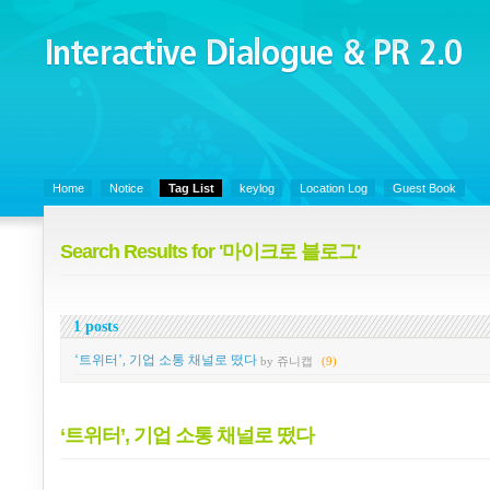
Interactive Dialogue &
PR 2.0
Juny's Blog is open for sharing personal experience and knowledge on k
Organizational Communicaitons, Soft Skills, Social Media
Home
Notice
Tag List
keylog
Location Log
Guest Book
Search Results for '마이크로 블로그'
1 posts
‘트위터’, 기업 소통 채널로 떴다
by 쥬니캡
(9)
‘트위터’, 기업 소통 채널로 떴다