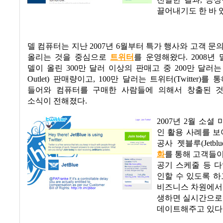
전달한 결과
,
긍정
끌어내기도 한 바 
델 컴퓨터는 지난
2007
년
6
월부터 특가 행사와 고객 문
올리는 것을 중심으로
트위터
를 운영해왔다
. 2008
년 
델이 올린
300
만 달러 이상의 판매고 중
200
만 달러는
Outlet)
판매량이고
, 100
만 달러는 트위터
(Twitter)
를 통
들어와 컴퓨터를 구매한 사람들에 의해서 창출된 
소식이 전해졌다
.
2007
년
2
월 소셜 
인 활용 사례를 보
공사 젯블루
(Jetblu
화
를 통해 고객들
공기 스케줄 등 
인할 수 있도록 하
비즈니스 차원에서
생하면 실시간으로
데이트해주고 있다