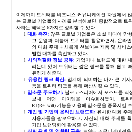
이제까지 트위터를 비즈니스 커뮤니케이션 차원에서 많
는 글로벌 기업들의 사례를 분석해보면
,
종합적으로 트위
사하는 혜택은
6
가지로 정리할 수 있다
l
대화 촉진
:
많은 글로벌 기업들은 소셜 미디어 맏
그 운영과 더불어 트위터를 활용하면서
,
온라인
의 대화 주제나 새롭게 선보이는 제품 및 서비스
발한 대화를 촉진하고 있다.
l
시의적절한 정보 공유
:
기업이나 브랜드에 대한 새
리는데 있어 트위터는 짧은 링크를 통해 쉽고 
유하게 해준다.
l
유용한 링크 확산
:
업계에 의미하는 바가 큰 기사
등을 트위터 링크를 통해 확산시킬 수 있다.
l
입소문 주도하기
:
블로고스피어에서 포스트를 작
보내 어떤 아이템을 이슈화하듯이
,
트위
RT(ReTwitt)
기능을 이용해 입소문을 증폭시킬 수
l
개인 및 기업의 온라인 브랜드화
:
유사한 대화 주
사용자들을 팔로우하고
,
자신의 대화 주제를 확
기업 브랜딩화에 활용할 수 있다.
l
신뢰 관계 및 영향력 구축
:
트위터 커뮤니케이션을 