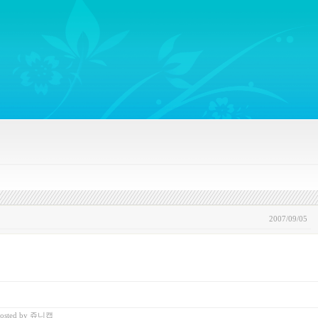
ywords regarding Business communications, Public Relations, Marketing Communica
2007/09/05
osted
by
쥬니캡