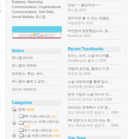
Relations, Marketing
로
안녕~~~ 올만이네~~~
Communications, Organizational
쥬니캡 2012
한
Communicaitons, Soft Skills,
Social Media
by 쥬니캡
관리자만 볼 수 있는 댓글입...
비밀방문자 2012
우연찮게 방문했습니다. 정...
RunNGun 2012
Recent Trackbacks
Notice
도미노 피자, 소셜 미디어를...
쥬니캡 바이오
Jennifer님의 블로그 2009
쥬니캡의 연락처
13일의 금요일, 블로드가 온...
.
컨퍼런스, 특강, 세미...
하츠의 꿈 2009
쥬니캡의 블로그 공개 ...
소셜 네트워크를 통해 입사 ...
권과장(舊 권대리) 2009
미디어 커버리지
한국 기업의 소셜 미디어 이...
미도리의 온라인 브랜딩 2009
Categories
네이버는 트랙백이 너무 힘...
전체
(609)
정신 똑바로 박힌 젊은이 _... 2009
PR 커뮤니케이션
(62)
PR 전문가가 되고자 하는 후...
비즈니스 커뮤니케이션
정신 똑바로 박힌 젊은이 _... 2009
(13)
위기 커뮤니케이션
(22)
소셜 커뮤니케이션
(286)
Site Stats