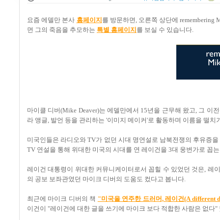
요즘 에델만 본사
홈페이지
를 방문하면, 오른쪽 상단에 remembering
면 그의 죽음을 추모하는
특별 홈페이지
를 보실 수 있습니다.
마이클 디버(Mike Deaver)는 에델만에서 15년을 근무해 왔고, 
라 앵글, 발언 등을 관리하는 '이미지 메이커'로 활동하며 이름을 떨치
미국인들은 라디오와 TV가 없던 시대 명연설로 남북전쟁의 후유증을 
TV 연설을 통해 위대한 미국의 시대를 연 레이건을 3대 웅변가로 꼽는
레이건 대통령이 위대한 커뮤니케이터로서 꼽힐 수 있었던 것은, 레이
의 공보 보좌관였던 마이크 디버의 도움도 컸다고 봅니다.
최근에 마이크 디버의 책
"미국을 연주한 드러머, 레이건(A different d
이건이 "레이건에 대한 글을 쓰기에 마이크 보다 적합한 사람은 없다" 