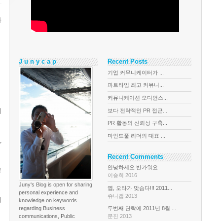
가
J u n y c a p
Recent Posts
기업 커뮤니케이터가 ...
파트타임 최고 커뮤니...
커뮤니케이션 오디언스...
메
보다 전략적인 PR 접근...
PR 활동의 신뢰성 구축...
마인드풀 리더의 대표 ...
,
Recent Comments
안녕하세요 반가워요
그
이승희 2016
Juny's Blog is open for sharing
옙, 오타가 맞슴다!!! 2011...
personal experience and
쥬니캡 2013
레
knowledge on keywords
regarding Business
두번째 단락에 2011년 8월 ...
communications, Public
문진 2013