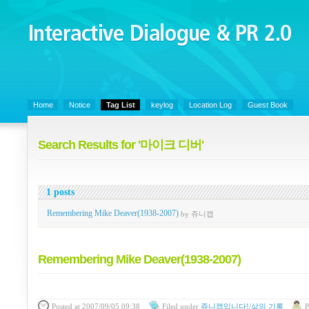
Interactive Dialogue &
PR 2.0
Juny's Blog is open for sharing personal experience and knowledge on ke
Home
Notice
Tag List
keylog
Location Log
Guest Book
Search Results for '마이크 디버'
1 posts
Remembering Mike Deaver(1938-2007)
by 쥬니캡
Remembering Mike Deaver(1938-2007)
Posted
at 2007/09/05 09:38
Filed
under
쥬니캡입니다!/삶의 기록
P