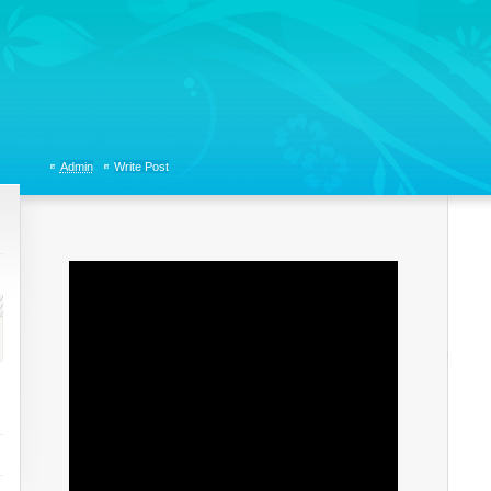
tions, Organizational Communicaitons, Soft Skills, Social Media
Admin
Write Post