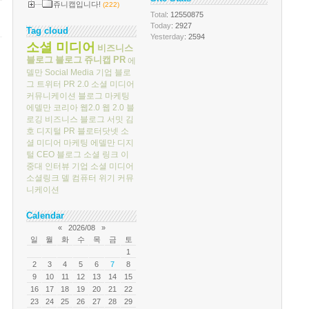
쥬니캡입니다!
(222)
Total
: 12550875
Today
: 2927
Tag cloud
Yesterday
: 2594
소셜 미디어
비즈니스
블로그
블로그
쥬니캡
PR
에
델만
Social Media
기업 블로
그
트위터
PR 2.0
소셜 미디어
커뮤니케이션
블로그 마케팅
에델만 코리아
웹2.0
웹 2.0
블
로깅
비즈니스 블로그 서밋
김
호
디지털 PR
블로터닷넷
소
셜 미디어 마케팅
에델만 디지
털
CEO 블로그
소셜 링크
이
중대
인터뷰
기업 소셜 미디어
소셜링크
델 컴퓨터
위기 커뮤
니케이션
Calendar
«
2026/08
»
일
월
화
수
목
금
토
1
2
3
4
5
6
7
8
9
10
11
12
13
14
15
16
17
18
19
20
21
22
23
24
25
26
27
28
29