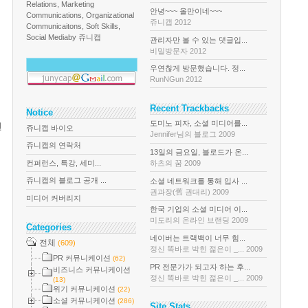
Relations, Marketing
안녕~~~ 올만이네~~~
Communications, Organizational
쥬니캡 2012
Communicaitons, Soft Skills,
Social Media
by 쥬니캡
관리자만 볼 수 있는 댓글입...
비밀방문자 2012
우연찮게 방문했습니다. 정...
RunNGun 2012
Recent Trackbacks
Notice
도미노 피자, 소셜 미디어를...
된
쥬니캡 바이오
Jennifer님의 블로그 2009
쥬니캡의 연락처
13일의 금요일, 블로드가 온...
컨퍼런스, 특강, 세미...
하츠의 꿈 2009
쥬니캡의 블로그 공개 ...
소셜 네트워크를 통해 입사 ...
권과장(舊 권대리) 2009
미디어 커버리지
한국 기업의 소셜 미디어 이...
미도리의 온라인 브랜딩 2009
Categories
네이버는 트랙백이 너무 힘...
전체
(609)
정신 똑바로 박힌 젊은이 _... 2009
PR 커뮤니케이션
(62)
PR 전문가가 되고자 하는 후...
비즈니스 커뮤니케이션
정신 똑바로 박힌 젊은이 _... 2009
(13)
위기 커뮤니케이션
(22)
소셜 커뮤니케이션
(286)
Site Stats