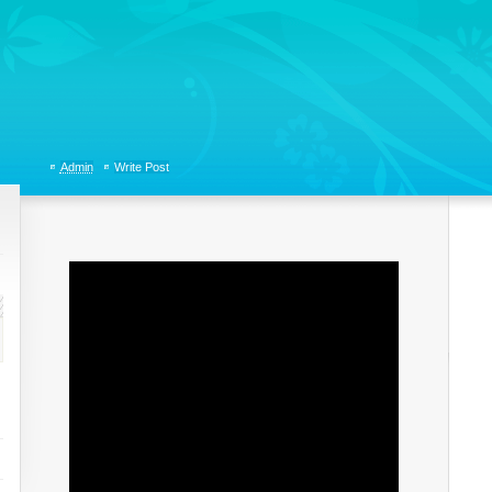
tions, Organizational Communicaitons, Soft Skills, Social Media
Admin
Write Post