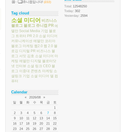
쥬니캡입니다!
(222)
Total
: 12548250
Today
: 302
Tag cloud
Yesterday
: 2594
소셜 미디어
비즈니스
블로그
블로그
쥬니캡
PR
에
델만
Social Media
기업 블로
그
트위터
PR 2.0
소셜 미디어
커뮤니케이션
에델만 코리아
블로그 마케팅
웹2.0
웹 2.0
블
로깅
디지털 PR
비즈니스 블
로그 서밋
김호
소셜 미디어 마
케팅
에델만 디지털
블로터닷
넷
인터뷰
소셜 링크
CEO 블
로그
이중대
콘텐츠 마케팅
소
셜링크
기업 소셜 미디어
델 컴
퓨터
Calendar
«
2026/08
»
일
월
화
수
목
금
토
1
2
3
4
5
6
7
8
9
10
11
12
13
14
15
16
17
18
19
20
21
22
23
24
25
26
27
28
29