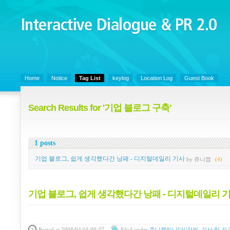
Interactive Dialogue &
PR 2.0
Juny's Blog is open for sharing personal experience and knowledge on ke
Home
Notice
Tag List
keylog
Location Log
Guest Book
Search Results for '기업 블로그 구축'
1 posts
기업 블로그, 쉽게 생각했다간 낭패 - 디지털데일리 기사
by 쥬니캡
(4)
기업 블로그, 쉽게 생각했다간 낭패 - 디지털데일리 
Posted
at 2008/04/16 00:37
Filed
under
쥬니캡입니다!/강의, 기사 및 기