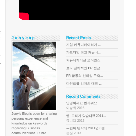
한
는
J u n y c a p
Recent Posts
기업 커뮤니케이터가 ...
파트타임 최고 커뮤니...
화
커뮤니케이션 오디언스...
있
보다 전략적인 PR 접근...
PR 활동의 신뢰성 구축...
마인드풀 리더의 대표 ...
Recent Comments
안녕하세요 반가워요
이승희 2016
Juny's Blog is open for sharing
옙, 오타가 맞슴다!!! 2011...
personal experience and
쥬니캡 2013
knowledge on keywords
regarding Business
두번째 단락에 2011년 8월 ...
communications, Public
문진 2013