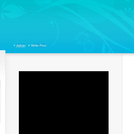
tions, Organizational Communicaitons, Soft Skills, Social Media
Admin
Write Post