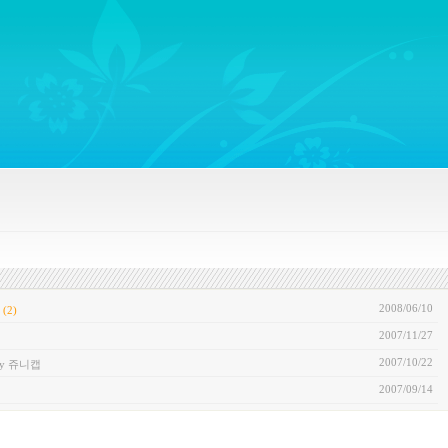
ywords regarding Business communications, Public Relations, Marketing Communica
2008/06/10
(2)
2007/11/27
2007/10/22
by 쥬니캡
2007/09/14