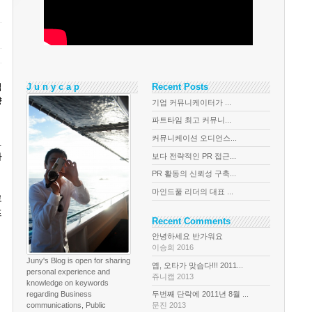
입
J u n y c a p
Recent Posts
향
기업 커뮤니케이터가 ...
파트타임 최고 커뮤니...
커뮤니케이션 오디언스...
.
마
보다 전략적인 PR 접근...
PR 활동의 신뢰성 구축...
마인드풀 리더의 대표 ...
로
프
Recent Comments
안녕하세요 반가워요
이승희 2016
Juny's Blog is open for sharing
옙, 오타가 맞슴다!!! 2011...
personal experience and
쥬니캡 2013
knowledge on keywords
regarding Business
두번째 단락에 2011년 8월 ...
communications, Public
문진 2013