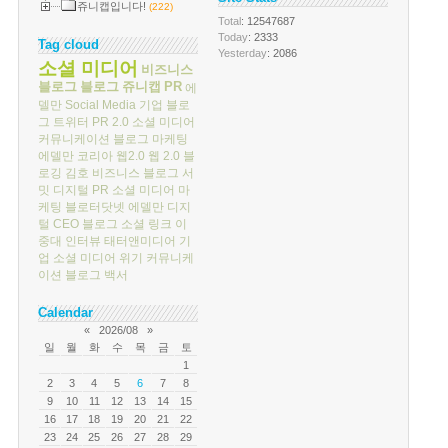
쥬니캡입니다!
(222)
Total
: 12547687
Today
: 2333
Tag cloud
Yesterday
: 2086
소셜 미디어
비즈니스
블로그
블로그
쥬니캡
PR
에
델만
Social Media
기업 블로
그
트위터
PR 2.0
소셜 미디어
커뮤니케이션
블로그 마케팅
에델만 코리아
웹2.0
웹 2.0
블
로깅
김호
비즈니스 블로그 서
밋
디지털 PR
소셜 미디어 마
케팅
블로터닷넷
에델만 디지
털
CEO 블로그
소셜 링크
이
중대
인터뷰
태터앤미디어
기
업 소셜 미디어
위기 커뮤니케
이션
블로그 백서
Calendar
«
2026/08
»
일
월
화
수
목
금
토
1
2
3
4
5
6
7
8
9
10
11
12
13
14
15
16
17
18
19
20
21
22
23
24
25
26
27
28
29