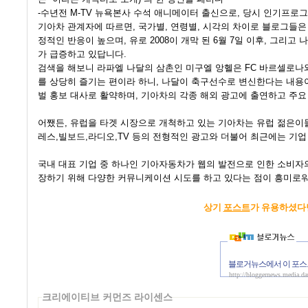
-수년전 M-TV 뉴욕본사 수석 애니메이터 출신으로, 당시 인기프로그램 ‘C
기아차 관계자에 따르면, 국가별, 연령별, 시각의 차이로 블로그들은
정적인 반응이 높으며, 유로 2008이 개막 된 6월 7일 이후, 그리
가 급증하고 있답니다.
검색을 해보니 라파엘 나달의 삼촌인 미구엘 앙헬은 FC 바르셀로나
를 상당히 즐기는 편이라 하니, 나달이 축구선수로 변신한다는 내용이
벌 홍보 대사로 활약하며, 기아차의 각종 해외 광고에 출연하고 주
어쨌든, 유럽을 타겟 시장으로 개척하고 있는 기아차는 유럽 젊은이들
레스,빌보드,라디오,TV 등의 전형적인 광고와 더불어 최근에는 기업
국내 대표 기업 중 하나인 기아자동차가 웹의 발전으로 인한 소비자
장하기 위해 다양한 커뮤니케이션 시도를 하고 있다는 점이 흥미로워
상기
포스트
가 유용하셨다
블로거뉴스에서 이 포스
http://bloggernews.media.d
크리에이티브 커먼즈 라이센스