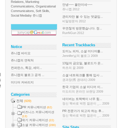
Relations, Marketing
안녕~~~ 올만이네~~~
Communications, Organizational
쥬니캡 2012
Communicaitons, Soft Skills,
Social Media
by 쥬니캡
관리자만 볼 수 있는 댓글입...
비밀방문자 2012
우연찮게 방문했습니다. 정...
RunNGun 2012
Recent Trackbacks
Notice
도미노 피자, 소셜 미디어를...
쥬니캡 바이오
Jennifer님의 블로그 2009
쥬니캡의 연락처
13일의 금요일, 블로드가 온...
컨퍼런스, 특강, 세미...
하츠의 꿈 2009
데
쥬니캡의 블로그 공개 ...
소셜 네트워크를 통해 입사 ...
권과장(舊 권대리) 2009
다
미디어 커버리지
한
한국 기업의 소셜 미디어 이...
미도리의 온라인 브랜딩 2009
Categories
네이버는 트랙백이 너무 힘...
전체
(609)
정신 똑바로 박힌 젊은이 _... 2009
PR 커뮤니케이션
(62)
PR 전문가가 되고자 하는 후...
비즈니스 커뮤니케이션
정신 똑바로 박힌 젊은이 _... 2009
(13)
위기 커뮤니케이션
(22)
소셜 커뮤니케이션
(286)
Site Stats