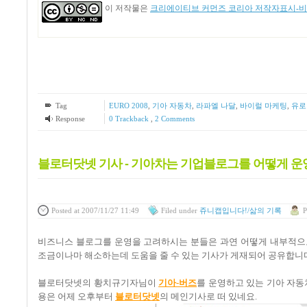
이 저작물은
크리에이티브 커먼즈 코리아 저작자표시-비영
Tag
EURO 2008
,
기아 자동차
,
라파엘 나달
,
바이럴 마케팅
,
유로 
Response
0 Trackback
,
2
Comments
블로터닷넷 기사 - 기아차는 기업블로그를 어떻게 
Posted
at 2007/11/27 11:49
Filed
under
쥬니캡입니다!/삶의 기록
P
비즈니스 블로그를 운영을 고려하시는 분들은 과연 어떻게 내부적으
조금이나마 해소하는데 도움을 줄 수 있는 기사가 게재되어 공유합니
블로터닷넷의 황치규기자님이
기아-버즈
를 운영하고 있는 기아 자동
용은 어제 오후부터
블로터닷넷
의 메인기사로 떠 있네요.