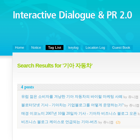
Interactive Dialogue &
PR 2.0
Juny's Blog is open for sharing personal experience and knowledge on ke
Home
Notice
Tag List
keylog
Location Log
Guest Book
Search Results for '기아 자동차'
4 posts
유럽 젊은 소비자를 겨냥한 기아 자동차의 바이럴 마케팅 사례
by 쥬니캡
블로터닷넷 기사 - 기아차는 기업블로그를 어떻게 운영하는가?
by 쥬니캡
매경 이코노미 2007년 10월 20일자 기사 - 기아차 비즈니스 블로그 오픈
비즈니스 블로그 케이스로 언급되는 기아-버즈
by 쥬니캡
(2)