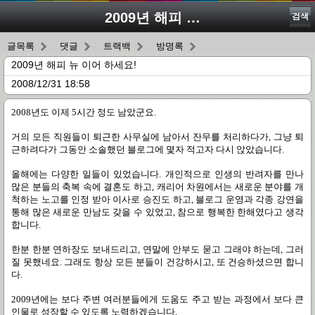
2009년 해피 뉴 이어 하세요!
검색
글목록
댓글
트랙백
방명록
2009년 해피 뉴 이어 하세요!
2008/12/31 18:58
2008
년도 이제
5
시간 정도 남았군요
.
거의 모든 직원들이 퇴근한 사무실에 남아서 잔무를 처리하다가
,
그냥 퇴
근하려다가 그동안 소솔했던 블로그에 몇자 적고자 다시 앉았습니다
.
올해에는 다양한 일들이 있었습니다. 개인적으로 인생의 반려자를 만나
많은 분들의 축복 속에 결혼도 하고
, 캐리어 차원에서는 새로운 분야를 개
척하는 노고를 인정 받아
이사로 승진도 하고
,
블로그 운영과 각종 강연을
통해 많은 새로운 만남도 갖을 수 있었고
,
참으로 행복한 한해였다고 생각
합니다
.
한분 한분 연하장도 보내드리고
,
연말에 안부도 묻고 그래야 하는데
,
그러
질 못했네요
.
그래도 항상 모든 분들이 건강하시고
,
또 건승하셨으면 합니
다
.
2009
년에는 보다 주변 여러분들에게 도움도 주고 받는 과정에서 보다 큰
인물로 성장할 수 있도록 노력하겠습니다
.