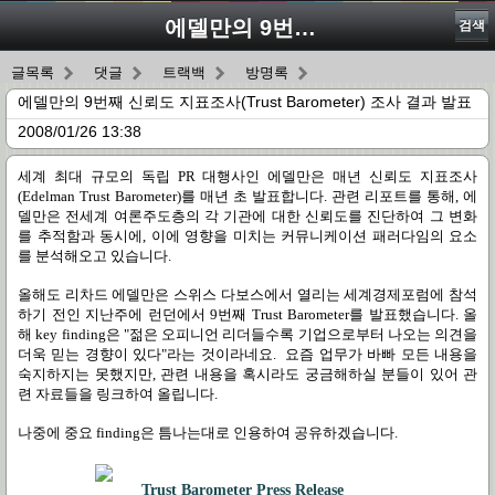
에델만의 9번째 신뢰도 지표조사(Trust Barometer) 조사 결과 발표
검색
글목록
댓글
트랙백
방명록
에델만의 9번째 신뢰도 지표조사(Trust Barometer) 조사 결과 발표
2008/01/26 13:38
세계 최대 규모의 독립 PR 대행사인 에델만은 매년 신뢰도 지표조사
(Edelman Trust Barometer)를 매년 초 발표합니다. 관련 리포트를 통해, 에
델만은 전세계 여론주도층의 각 기관에 대한 신뢰도를 진단하여 그 변화
를 추적함과 동시에, 이에 영향을 미치는 커뮤니케이션 패러다임의 요소
를 분석해오고 있습니다.
올해도 리차드 에델만은 스위스 다보스에서 열리는 세계경제포럼에 참석
하기 전인 지난주에 런던에서 9번째 Trust Barometer를 발표했습니다. 올
해 key finding은 "젊은 오피니언 리더들수록 기업으로부터 나오는 의견을
더욱 믿는 경향이 있다"라는 것이라네요. 요즘 업무가 바빠 모든 내용을
숙지하지는 못했지만, 관련 내용을 혹시라도 궁금해하실 분들이 있어 관
련 자료들을 링크하여 올립니다.
나중에 중요 finding은 틈나는대로 인용하여 공유하겠습니다.
Trust Barometer Press Release