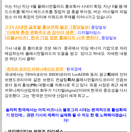
이는 지난 지난 4월 플레시먼힐러드 홍보회사 시네이 회장, 지난 6월 팸 에
드스트롬 웨거너 에드스트롬 창업자 겸 총괄 부사장, 버슨 -마스텔러 라일
런스 아·태 회장의 인터뷰 키워드와 주제를 이어나가고 있습니다.
`FTA 시대엔 글로벌 홍보전략 필요` [중앙일보]
중앙일보
"다매체 환경 변화주도권 잡아야 생존"
,
디지털타임스
[피플@비즈] `한국 기업 영문 홈페이지 너무 뻔하다'
,
중앙일보
기사 내용 중 흥미로운 것은 SK가 중국에서 '리딩 에너지 기업'으로 자리
매김하는데 플레시먼힐러드의 도움을 받고 있다고 하네요. 자세한 내용
은 하단 기사 클릭!
"한국은 온라인 커뮤니케이션 천국"
한국경제
국내에서는 TBWA코리아 BBDO코리아 Lee&DDB 등의 광고
회사
와 인터
브랜드코리아와 같은 브랜드 컨설팅
회사
,플레시먼힐러드코리아 인컴브
로더 등의 홍보(
PR
) 대행사를 자회사로 두고 있다. 듀몽 사장은 최근 세계
커뮤니케이션업계의 화두가 '디지털(digital)'이라며 한국의 중요성을 다시
강조했다. 그는 "한국은 인터넷 산업이 세계 최고
...
솔직히 한국에서는 아직 비즈니스 블로그의 시대는 본격적으로 활성화되
기 전인데... 관련 기사의 제목이 실제화 될 수 저도 한 몫 노력해야겠습니
다!
크리에이티브 커먼즈 라이센스