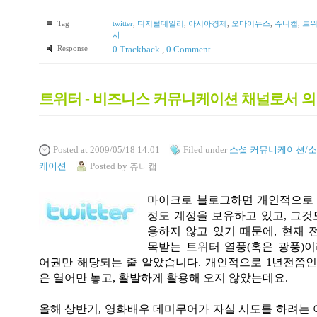
Tag
twitter
,
디지털데일리
,
아시아경제
,
오마이뉴스
,
쥬니캡
,
트
사
Response
0 Trackback
,
0 Comment
트위터 - 비즈니스 커뮤니케이션 채널로서 
Posted
at 2009/05/18 14:01
Filed
under
소셜 커뮤니케이션/소
케이션
Posted
by
쥬니캡
마이크로 블로그하면 개인적으로
정도 계정을 보유하고 있고
,
그것
용하지 않고 있기 때문에
,
현재 
목받는 트위터 열풍
(
혹은 광풍
)
이
어권만 해당되는 줄 알았습니다
.
개인적으로
1
년전쯤인
은 열어만 놓고
, 활발하게
활용해 오지 않았는데요
.
올해 상반기
,
영화배우 데미무어가 자실 시도를 하려는