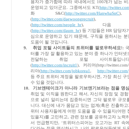
용자가 증가함에 따라 국내에서도
100
개가 넘는 
운영되고 있더군요
.
그중에서도
KT(
http://twitter.co
화
S&C(
http://twitter.com/HanwhaSnC
(
http://twitter.com/daewoongrecruit
)
(
http://twitter.com/neople_hr
),
다음 커
(
http://twitter.com/daum_hr
)
등 기업들은
HR
담당자가
심으로 운영하고 있기 때문에
,
구직을 원하시는 분
도움이 될 것입니다
.
9.
취업 포털 사이트들의 트위터를 팔로우하세요
!:
국
터를 가장 잘 활용하고 있는 분야 중 하나가 인터넷
전달하는 취업 포털 사이트들입니
(
http://twitter.com/incruit1
),
커리어
(http://twitter.co
리아
(
http://twitter.com/jobkorea1
,
http://twitter.co
등 주요 트위터 계정을 팔로우하시면
,
가장 최신 구
수 있을 것입니다
.
10.
기브앤테이크가 아니라 기브앤기브라는 점을 명
취업 및 이직을 원한다고 해서
,
자신의 장점 및 경
으로 널리 알리는데 집중하시면 그닥 팔로우 규모
니다
.
대신에 내가 몸담고 있는 업계
(
혹은 진출하고
위터 사용자들에게 어떤 도움을 줄 수 있을지
(
어떤 
있을지
)
를 고민하고
,
관련 정보를 공유하고자 노력
서 언급했지만
, ‘
트위터스피어는 오고가는
RT
속
다
’
라는 점을 명심하시고
,
나의 팔로우어들에게 도