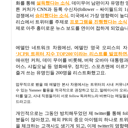
화를 통해
설득했다는
소식
,
데미무어 남편이자 유명한 
튼 커처가
CNN
과 등록 수신자
(follower –
싸이월드의
1
경쟁에서
승리했다는
소식
,
미국에서 가장 영향력이 높다
리쇼에서 트위터를 주제로
프로그램을
진행했다는
소식
제로 아주 흥미로운 뉴스 보도를 연이어 접하게 되었습
에델만 네트워크 차원에선
,
에델만 영국 오피스의 
‘JCPR
트위터
지수 TOP200'
이라는
리스트를
발표하면
애쉬턴 커처
,
데미 무어를 비롯해
,
버락 오바마 대통령과
어스
,
샤킬오닐 등 영화배우
,
정치인
,
스포츠맨에 이르
즐겨 쓰는 유명인들
200
명을 리스트화했고요
.
업무적으로 봤을 때 에델만 본사 차원에서는 트위터의 사내 커뮤니
수 있는
Yammer
활용을 적극적으로 권장하고 있고
,
말레이시아 오피
터를 열고
,
사내 직원들끼리 서로
follow
독려하느라 바쁘다는 메일들을
드라고요
.
개인적으로는 그동안 방치해두었던 제
twitter
를 통해
fo
분들이 많아졌고
,
해외
PR
의 중요 아이템의 하나로 트
을 체크하는 고객사도 생기게 되고
,
이제
twitter
의 영향