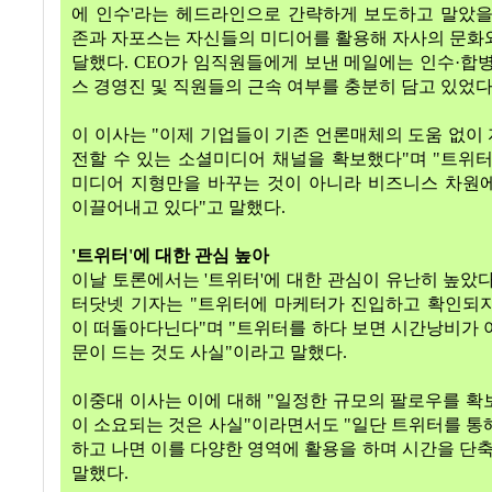
에 인수
'
라는 헤드라인으로 간략하게 보도하고 말았을
존과 자포스는 자신들의 미디어를 활용해 자사의 문화
달했다
. CEO
가 임직원들에게 보낸 메일에는 인수
·
합병
스 경영진 및 직원들의 근속 여부를 충분히 담고 있었
이 이사는
"
이제 기업들이 기존 언론매체의 도움 없이
전할 수 있는 소셜미디어 채널을 확보했다
"
며
"
트위
미디어 지형만을 바꾸는 것이 아니라 비즈니스 차원
이끌어내고 있다
"
고 말했다
.
'
트위터
'
에 대한 관심 높아
이날 토론에서는
'
트위터
'
에 대한 관심이 유난히 높았
터닷넷 기자는
"
트위터에 마케터가 진입하고 확인되지
이 떠돌아다닌다
"
며
"
트위터를 하다 보면 시간낭비가 
문이 드는 것도 사실
"
이라고 말했다
.
이중대 이사는 이에 대해
"
일정한 규모의 팔로우를 확
이 소요되는 것은 사실
"
이라면서도
"
일단 트위터를 통
하고 나면 이를 다양한 영역에 활용을 하며 시간을 단축
말했다
.