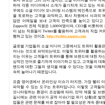
회사 규모는 그리 크지 않지만
,
소셜 미디어를 아주 적
하여 각종 미디어에서 소개가 줄기차게 되고 있는 자포
우에도 소셜 미디어 모니터링 시스템의 메인축으로
트위
을 토로하는 고객을 파악하고
,
회사 차원에서 사과의 
담은 이메일을 보내 고객의 만족도를 높이고 있다고
Zappos
의 전체 직원은
1,600
여명이며
, CEO
를 비롯하여
이 넘는 직원들이
Twitter
를 활용하여 고객과의 직접 커
행하고 있는 것이죠
.
http://twitter.zappos.com
글로벌 기업들의 소셜 미디어 그중에서도 트위터 활용은
어나는 것으로 파악되는데요
.
이렇듯 트위터를 활용하는
지는 이유는 고객들이 트위터를 통해 브랜드에 대한 자
상적인 언어로 줄기차게 이야기하고 있고
,
고객들의 대화
랜드에 대한 그들의 생각을 배울 수 있다는 것을 이해
속히 늘어나기 때문입니다
.
요즘 영어권에서 온라인상 이슈가 터지면
,
가장 빨리 
파악할 수 있는 도구는 트위터입니다
.
이렇듯 고객들의
모니터링하는 환경이 조성됨에 따라
,
만약 제품 및 브
길시에는 관련 이슈가 공적 이슈
(
기업 위기 상황
)
로 발
업들은 관련 문제를 바로 잡아야 할 필요성은 계속 증대