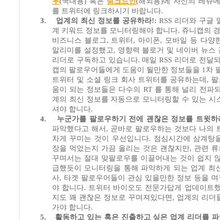
우
(국내용
)
혹은
링크드인
(해외용)
에 자신의 레쥬
를 트위터에 링크하시기 바랍니다
.
3.
업계의 최신 정보를 공유하라
!:
RSS
리더와 구글 
계 키워드 정보를 모니터링해야 합니다
.
쥬니캡의 
비즈니스 블로그
,
트위터
,
아이폰
,
모바일 등 다양
알리미를 설정했고
,
영향력 블로거 및 네이버 뉴스
리더로 구독하고 있습니다
.
매일
RSS
리더로 전달되
캡의 팔로우어들에게 도움이 될만한 정보들을
1
차 
트위터 및 소셜 링크 회사 트위터를 공유하는데
,
팔
움이 되는 정보들은 다수의
RT
를 통해 널리 전파
계의 최신 정보를 자동으로 모니터링할 수 있는 시
셔야 합니다
.
4.
누군가를 팔로우하기 전에 괜찮은 정보를 트윗하
파악했다고 해서
,
곧바로 팔로우하는 것보다 나의 
차게 꾸미는 것이 우선입니다
.
점심시간에 삼계탕을
장을 먹었는지 가끔 올리는 것은 괜찮지만
,
관련 
꾸며서는 절대 맞팔로우를 이끌어내는 것이 쉽지 
급했듯이 모니터링을 통해 파악하게 되는 업계 최
사
,
타겟 팔로우어들이 관심 있을만한 정보 등을 
야 합니다
.
트위터 바이오도 전문가답게 업데이트
지도 꽤 괜찮은 정보로 꾸며져있다면
,
업계의 리더
가야 합니다
.
5.
활동하고 있는 혹은 진출하고 싶은 업계 리더를 