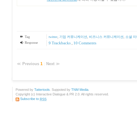
Tag
twitter
,
기업 커뮤니케이션
,
비즈니스 커뮤니케이션
,
소셜 
Response
9
Trackbacks
,
10
Comments
≪
Previous
1
:
Next
≫
Powered by
Tattertools
. Suppoted by
TNM Media
.
Copyright (c) Interactive Dialogue & PR 2.0. All rights reserved.
Subscribe to
RSS