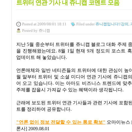
트위터 연관 기사 내 쥬니캡 코멘트 모음
Posted
at 2009/08/01 18:11
Filed
under
쥬니캡입니다!/강의, 
Posted
by
쥬니캡
지난
5
월 중순부터 트위터를 쥬니캡 블로그 대화 주제 
을 진행해왔는데요
. 8
월
1
일 현재
9
개 정도의 포스트 
업데이트 해 놓았습니다
.
언론매체와 일반 네티즌들의 트위터에 대한 관심이 높
월 말부터 트위터 및 소셜 미디어 연관 기사에 쥬니캡
어 오고 있습니다
.
이는 아마도 비즈니스 트렌드에 맞추
주제를 잡을시 가져갈 수 있는 혜택이라 생각됩니다
.
근래에 보도된 트위터 연관 기사들과 관련 기사에 포함
트를 정리하여 공유합니다
.
"
언론
없이
정보
전달할
수
있는
통로
확보"
오마이뉴스
론사
] 2009.08.01