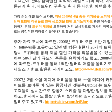
고객관계 관리
,
검색엔진 최적화
,
세일즈 기회 확대
,
자
론관계 확대
,
네트워킹 구축 및 확대 등 다양한 혜택을 
가장 최신 예를 들어 보자면
,
지난 2009
년 4
월
중순
역겨움을
느
끼게
&
배포했던
직원들로
인해
생고생을
했던
도미노피자도
관련 이슈를
응하기 위해
트위터
계정을
오픈하여 거의 실시간으로
자사의 극복 
로는 긍정적인 격려를 이끌어내기도 했습니다
.
추가 자료 조사에 따르면
, 2006
년 트위터 오픈 초반 계정
의
follower
를 보유하고 있던 델 컴퓨터
(
현재
28
개의 트위
당시 트위터를 통해 제품 할인 가격을 적용받을 수 있
하여
50
만 달러 규모의 주문을 유치하기도 했고
, 2008
년
에 따르면
,
트위터를 통해
1
백만 달러의 매출을 올리기도
세일즈 기회로 활용한 사례이고요
.
http://www.dell.com/t
2007
년
2
월 소셜 미디어 어려움을 통해 소셜 미디어 
이트를 보여준 바 있는 항공사인 젯블루
(Jetblue)
는 트위
고객들이 실시간으로 항공기 스케줄 등 다양한 정보를 
하고
,
회사에서도 돌발 상황이 발생하면 실시간으로 상황
알려주고 있고요
.
http://twitter.com/JetBlue