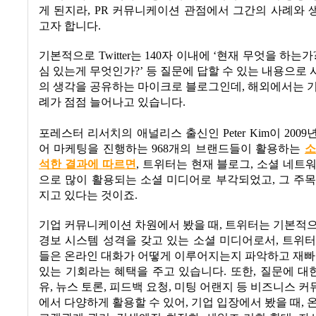
게 된지라
, PR
커뮤니케이션 관점에서 그간의 사례와 
고자 합니다
.
기본적으로
Twitter
는
140
자 이내에
‘
현재 무엇을 하는가
심 있는게 무엇인가
?’
등 질문에 답할 수 있는 내용으로
의 생각을 공유하는 마이크로 블로그인데
,
해외에서는 기
례가 점점 늘어나고 있습니다
.
포레스터 리서치의 애널리스 출신인
Peter Kim
이
2009
어 마케팅을 진행하는
968
개의 브랜드들이 활용하는
소
석한
결과에
따르면
,
트위터는 현재 블로그
,
소셜 네트워
으로 많이 활용되는 소셜 미디어로 부각되었고
,
그 주
지고 있다는 것이죠
.
기업 커뮤니케이션 차원에서 봤을 때
,
트위터는 기본적으
경보 시스템 성격을 갖고 있는 소셜 미디어로서
,
트위터
들은 온라인 대화가 어떻게 이루어지는지 파악하고 재빠
있는 기회라는 혜택을 주고 있습니다
.
또한
,
질문에 대
유
,
뉴스 토론
,
피드백 요청
,
미팅 어랜지 등 비즈니스 커
에서 다양하게 활용할 수 있어
,
기업 입장에서 봤을 때
,