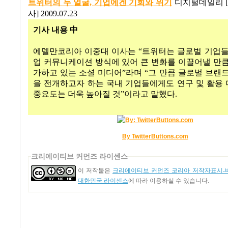
트위터의
두
얼굴,
기업에겐
기회와
위기
디지털데일리
[
사
] 2009.07.23
기사 내용 中
에델만코리아 이중대 이사는
“
트위터는 글로벌 기업들
업 커뮤니케이션 방식에 있어 큰 변화를 이끌어낼 만큼
가하고 있는 소셜 미디어
”
라며
“
그 만큼 글로벌 브랜
을 전개하고자 하는 국내 기업들에게도 연구 및 활용
중요도는 더욱 높아질 것
”
이라고 말했다
.
By TwitterButtons.com
크리에이티브 커먼즈 라이센스
이 저작물은
크리에이티브 커먼즈 코리아 저작자표시-비
대한민국 라이센스
에 따라 이용하실 수 있습니다.