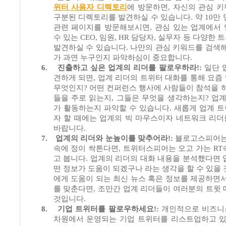
위터 사용자 디렉토리
에 방문하면
,
자신의 관심 
구분된 디렉토리를 발견하실 수 있습니다
.
약
10
만 
관련 페이지를 방문해보시면
,
관심 있는 업계에서
수 있는
CEO,
임원
, HR
담당자
,
실무자 등 다양한 
발견하실 수 있습니다
.
나만의 관심 키워드를 검색
가 과연 누구인지 파악하심이 중요합니다
.
6.
진출하고 싶은 업계의 리더를 팔로우하라
!:
일단 
견하게 되면
,
업계 리더의 트위터 대화를 통해 요즘
무엇인지
?
어떤 컨퍼런스 행사에 사람들이 참석을 
들을 주로 읽는지
,
그들은 무엇을 생각하는지
?
업계
가 활동하는지 파악할 수 있습니다
.
새롭게 업계 
자 할 때에는 업계의 빅 마우스이자 네트워크 리
바랍니다
.
7.
업계의 리더와 눈높이를 맞추어라
!:
블로고스피어는
속에 정이 싹튼다면
,
트위터스피어는 오고 가는
RT
고 봅니다
.
업계의 리더의 대화 내용을 분석했다면 
떤 정보가 도움이 되겠구나 라는 생각을 할 수 있을
에게 도움이 되는 최신 뉴스 혹은 정보를 제공하면
를 맞춘다면
,
조만간 업계 리더들이 여러분의 트윗
것입니다
.
8.
기업 트위터를 팔로우하세요
!:
개인적으로 비즈니
차원에서 운영되는 기업 트위터를 리스트업하고 