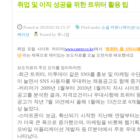
취업 및 이직 성공을 위한 트위터 활용 팁
Posted
at 2010/02/16 15:37
Filed
under
소셜 커뮤니케이션/소
케이션
Posted
by
쥬니캡
취업 포털 사이트 커리어
(
www.career.co.k
r
)
에서
‘
트위터 등
SNS
사
다
’
라는 제목으로 재미있는 보도자료를 오늘 오전자로 배포했네요
보도자료의 주요 요지를 정리하자면
:
-
최근 트위터
,
미투데이 같은
SNS
를 홍보 및 마케팅 수
이 늘면서
SNS
사용자를 우대하는 채용공고도 함께 증
-
커리어가
2009
년
1
월부터
2010
년
1
월까지 자사 사이트
공고를 분석한 결과
,
자격요건이나 우대사항에 트위터 
공고가 작년
7
월
10
건에서 올해
1
월에는
53
건으로
6
개월
상 늘었다
.
-
스마트폰이 보급
,
확산되기 시작한 지난해 연말부터는
가 더욱 큰 폭으로 증가했으며
,
마케팅을 비롯해 웹기획
모바일 어플리케이션 개발자 등
IT
분야에서 주로 우대 
나타났다
.