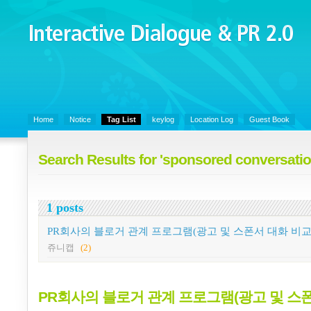
Interactive Dialogue &
PR 2.0
Juny's Blog is open for sharing personal experience and knowledge on k
Organizational Communicaitons, Soft Skills, Social Media
Home
Notice
Tag List
keylog
Location Log
Guest Book
Search Results for 'sponsored conversatio
1 posts
PR회사의 블로거 관계 프로그램(광고 및 스폰서 대화 비교
쥬니캡
(2)
PR회사의 블로거 관계 프로그램(광고 및 스