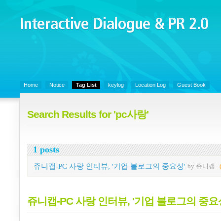
Interactive Dialogue &
PR 2.0
Juny's Blog is open for sharing personal experience and knowledge on k
Organizational Communicaitons, Soft Skills, Social Media
Home
Notice
Tag List
keylog
Location Log
Guest Book
Search Results for 'pc사랑'
1 posts
쥬니캡-PC 사랑 인터뷰, '기업 블로그의 중요성'
by 쥬니캡
쥬니캡-PC 사랑 인터뷰, '기업 블로그의 중요