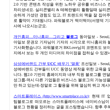
2.0 기반 콘텐츠 작성을 위한 노하우 공유를 비즈니스
차리셨네요. 실리콘밸리 & 테헤란밸리 활황일때 실리콘
슷하게 가셨던 경험도 있고, IT 트랜드의 맥을 잘 집어
로 활약이 기대됩니다. 파워블로거 떡이떡이(서명덕 기
사에 나오시는군요.
개인홈피…미니홈피…그리고
블로그
동아일보 - Seoul,S
아일보 문권모 기자님이 기자의 시각으로 미니홈피와 
기사화했습니다. 파워블로거 BKLove님의 코멘트도 보
지에서 보는 두 개인 미디어의 차이점을 접하실 수 있겠
삼성에버랜드 간부
UCC
배우기 '열풍'
조선일보 - Seoul,S
성에버랜드 간부들이 UCC 동영상 제작을 위한 교육을
니다. 웹2.0 기반의 홈페이지와 내부 직원 블로그를 연
성그룹-역시 다른 기업들은 비즈니스 블로그의 가능성을
만 하고 있는데-정말로 그 활용을 위해 열심히 뛰고 계시
스마트플레이스 (http://www.smartplace.co.kr)
:
현재 IT
팀블로그로 떠오르는 스마트플레이스에 네이비스님이
블로그 현황을 정리하는 글을 포스팅했습니다. 향후 주