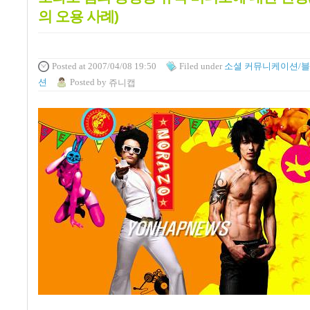
의 오용 사례)
Posted
at 2007/04/08 19:50
Filed
under
소셜 커뮤니케이션/
션
Posted
by
쥬니캡