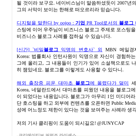
될 것이라 보구요. 네이비스님이 말씀하셨듯이 2007년
그의 서막이 보이는 한해로 떠오르리라 믿습니다.
디지털을 말한다 by oojoo :
기업
PR Tool로서의
블로그
스팅에 이어 우주님이 비즈니스 블로그 주제로 포스팅을
비즈니스 블로그 사례를 접하실 수 있습니다.
[신간] `비밀
블로그
익명의 변호사` 외
MBN 메일경제 
Korea: 법률회사 인턴사원이 익명으로 자신이 경험하
그에 올리고, 그 내용들이 인기가 있어 소설책으로도 
히 잼있네요. 블로그를 이렇게도 사용할 수 있다니.
해외 출장중 피운 대마초
블로그
에 올렸다가 덜미
세
Korea, 네덜란드에서 대마초를 피웠던 내용을 블로그
이 되었다는 내용입니다. 블로그가 아무리 1인 미디어라
단 호스팅을 하고 외부에 컨텐츠를 오픈하면 Public Med
성에 어느정도 제한이 있다는 것을 보여주는 사례라 생
저의 기사 클리핑이 도움이 되시길요! @JUNYCAP
크리에이티브 커먼즈 라이센스