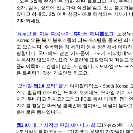
: 오는 6월에 런칭하는 영화 관련 블로그입니다. 주목
소재, 감독, 장르에 전문가적 식견을 갖고 있는 블로거
있다고 하네요. 6월 이후 성공사례로 해석되는 기사가 
기대되네요.
'유투브'를 이을 다음주자 '휴대폰 미니
블로그
'
노컷뉴스 -
Korea: 요즘 북미 블로거들의 파드캐스팅을 들으면 죄
고 있습니다. 주목되는 점 세가지 등을 정리해서 이야기
팅합니다. 국내에도 관련 기사들이 나오기 시작했네요.
사용하진 않았지만, 요즘 서로간에 표절했다며 떠들고 
플레이톡하고 컨셉이 같은 거 같습니다. 모바일로도 포
은 트위터가 앞선 기술인듯 하고요.
`모바일
웹2.0
포럼` 출범
디지털타임스 - South Kore
스로 활용하고자 하는 노력이 보이네요. 모바일 기기 사
자의 두배라고 하지요? 그리고 PC을 통한 마케팅 캠페
기기를 활용한 마케팅 캠페인에 참여하는 비율이 높다고
흥미로운 행사입니다.
웹2.0
시대, 기사작성·편집 세미나 개최
EBN뉴스센터 - 서울
- 조선일보를 대표하는 IT 기자였던 우병현 기자님이 