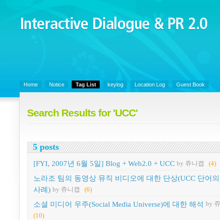
Interactive Dialogue &
PR 2.0
Juny's Blog is open for sharing personal experience and knowledge on k
Organizational Communicaitons, Soft Skills, Social Media
Home
Notice
Tag List
keylog
Location Log
Guest Book
Search Results for 'UCC'
5 posts
[FYI, 2007년 6월 5일] Blog + Web2.0 + UCC
by 쥬니캡
(4)
노라조 팀의 동영상 뮤직 비디오에 대한 단상(UCC 단어의
사례)
by 쥬니캡
(6)
소셜 미디어 우주(Social Media Universe)에 대한 해석
by 
(10)