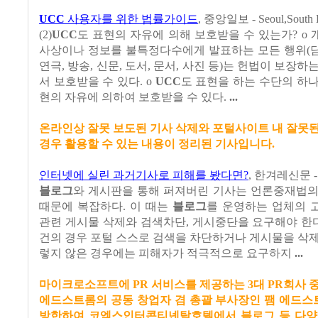
UCC
사용자를 위한 법률가이드
,
중앙일보 - Seoul,South 
(2)
UCC
도 표현의 자유에 의해 보호받을 수 있는가? o
사상이나 정보를 불특정다수에게 발표하는 모든 행위(담화
연극, 방송, 신문, 도서, 문서, 사진 등)는 헌법이 보장
서 보호받을 수 있다. o
UCC
도 표현을 하는 수단의 하
현의 자유에 의하여 보호받을 수 있다.
...
온라인상 잘못 보도된 기사 삭제와 포털사이트 내 잘못
경우 활용할 수 있는 내용이 정리된 기사입니다.
인터넷에 실린 과거기사로 피해를 봤다면?
,
한겨레신문 - S
블로그
와 게시판을 통해 퍼져버린 기사는 언론중재법의
때문에 복잡하다. 이 때는
블로그
를 운영하는 업체의 
관련 게시물 삭제와 검색차단, 게시중단을 요구해야 한다
건의 경우 포털 스스로 검색을 차단하거나 게시물을 삭
렇지 않은 경우에는 피해자가 적극적으로 요구하지
...
마이크로소프트에 PR 서비스를 제공하는 3대 PR회사 
에드스트롬의 공동 창업자 겸 총괄 부사장인 팸 에드스
방한하여 코엑스인터콘티넨탈호텔에서 블로그 등 다양