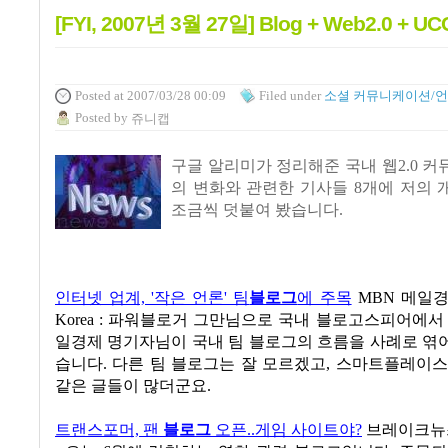
[FYI, 2007년 3월 27일] Blog + Web2.0 + UC
Posted
at 2007/03/28 00:09
Filed
under
소셜 커뮤니케이션/
Posted
by
쥬니캡
구글 알리미가 정리해준 국내 웹2.0 
의 변화와 관련한 기사들 8개에 저의
조금씩 덧붙여 봤습니다.
인터넷 업계, '작은 언론' 팀
블로그
에 주목
MBN 메일경제
Korea : 파워블로거 그만님으로 국내 블로고스피어에서
일경제 명기자님이 국내 팀 블로그의 흐름을 사례로 엮
습니다. 다른 팀 블로그는 잘 모르겠고, 스마트플레이
같은 글들이 많더군요.
트랜스포머, 팬
블로그
오픈..게임 사이트야?
브레이크뉴스 -