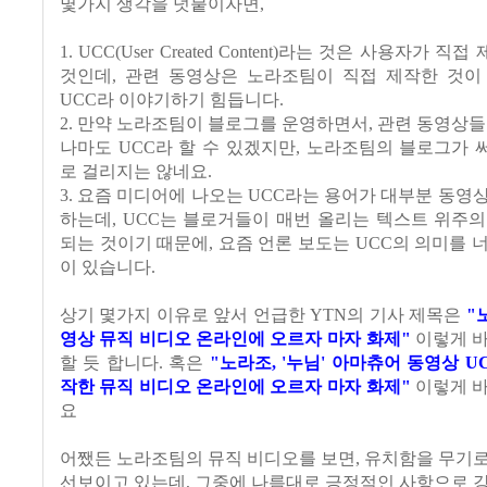
몇가지 생각을 덧붙이자면,
1. UCC(User Created Content)라는 것은 사용자가 
것인데, 관련 동영상은 노라조팀이 직접 제작한 것이
UCC라 이야기하기 힘듭니다.
2. 만약 노라조팀이 블로그를 운영하면서, 관련 동영상들
나마도 UCC라 할 수 있겠지만, 노라조팀의 블로그가
로 걸리지는 않네요.
3. 요즘 미디어에 나오는 UCC라는 용어가 대부분 동영
하는데, UCC는 블로거들이 매번 올리는 텍스트 위주
되는 것이기 때문에, 요즘 언론 보도는 UCC의 의미를 
이 있습니다.
상기 몇가지 이유로 앞서 언급한 YTN의 기사 제목은
"
영상 뮤직 비디오 온라인에 오르자 마자 화제"
이렇게 바
할 듯 합니다. 혹은
"노라조, '누님' 아마츄어 동영상 U
작한 뮤직 비디오 온라인에 오르자 마자 화제"
이렇게 
요
어쨌든 노라조팀의 뮤직 비디오를 보면, 유치함을 무기
선보이고 있는데, 그중에 나름대로 긍정적인 사항으로 