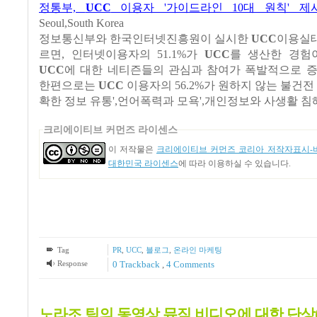
정통부,
UCC
이용자 '가이드라인 10대 원칙' 제
Seoul,South Korea
정보통신부와 한국인터넷진흥원이 실시한
UCC
이용실
르면, 인터넷이용자의 51.1%가
UCC
를 생산한 경험
UCC
에 대한 네티즌들의 관심과 참여가 폭발적으로 증
한편으로는
UCC
이용자의 56.2%가 원하지 않는 불건전
확한 정보 유통',언어폭력과 모욕',개인정보와 사생활 침
크리에이티브 커먼즈 라이센스
이 저작물은
크리에이티브 커먼즈 코리아 저작자표시-비
대한민국 라이센스
에 따라 이용하실 수 있습니다.
Tag
PR
,
UCC
,
블로그
,
온라인 마케팅
Response
0 Trackback
,
4
Comments
노라조 팀의 동영상 뮤직 비디오에 대한 단상(