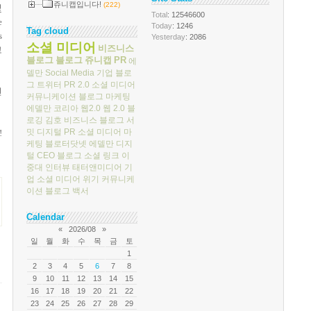
쥬니캡입니다!
(222)
및
Total
: 12546600
e
Today
: 1246
Tag cloud
s
Yesterday
: 2086
소셜 미디어
비즈니스
고
블로그
블로그
쥬니캡
PR
에
델만
Social Media
기업 블로
그
트위터
PR 2.0
소셜 미디어
던
커뮤니케이션
블로그 마케팅
에델만 코리아
웹2.0
웹 2.0
블
로깅
김호
비즈니스 블로그 서
밋
디지털 PR
소셜 미디어 마
!
케팅
블로터닷넷
에델만 디지
털
CEO 블로그
소셜 링크
이
중대
인터뷰
태터앤미디어
기
업 소셜 미디어
위기 커뮤니케
이션
블로그 백서
Calendar
«
2026/08
»
일
월
화
수
목
금
토
1
2
3
4
5
6
7
8
9
10
11
12
13
14
15
16
17
18
19
20
21
22
23
24
25
26
27
28
29