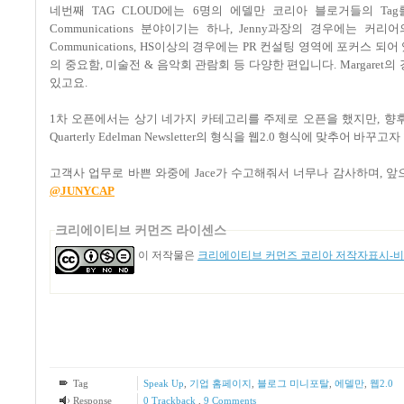
네번째 TAG CLOUD에는 6명의 에델만 코리아 블로거들의 T
Communications 분야이기는 하나, Jenny과장의 경우에는 커리
Communications, HS이상의 경우에는 PR 컨설팅 영역에 포커스 되어 있고
의 중요함, 미술전 & 음악회 관람회 등 다양한 편입니다. Margare
있고요.
1차 오픈에서는 상기 네가지 카테고리를 주제로 오픈을 했지만, 향후 에
Quarterly Edelman Newsletter의 형식을 웹2.0 형식에 맞추어 바꾸고
고객사 업무로 바쁜 와중에 Jace가 수고해줘서 너무나 감사하며, 
@JUNYCAP
크리에이티브 커먼즈 라이센스
이 저작물은
크리에이티브 커먼즈 코리아 저작자표시-비영
Tag
Speak Up
,
기업 홈페이지
,
블로그 미니포탈
,
에델만
,
웹2.0
Response
0 Trackback
,
9
Comments