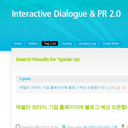
Interactive Dialogue &
PR 2.0
Juny's Blog is open for sharing personal experience and knowledge on ke
Home
Notice
Tag List
keylog
Location Log
Guest Book
Search Results for 'Speak Up'
1 posts
에델만 코리아, 기업 홈페이지에 블로그 섹션 오픈합니다!
by 쥬니캡
(9)
에델만 코리아, 기업 홈페이지에 블로그 섹션 오픈합
Posted
at 2007/03/18 19:04
Filed
under
쥬니캡입니다!/삶의 기록
P