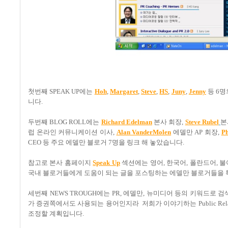
첫번째 SPEAK UP에는
Hoh
,
Margaret
,
Steve
,
HS
,
Juny
,
Jenny
등 6명
니다.
두번째 BLOG ROLL에는
Richard Edelman
본사 회장,
Steve Rubel
본
럽 온라인 커뮤니케이션 이사,
Alan VanderMolen
에델만 AP 회장,
Ph
CEO 등 주요 에델만 블로거 7명을 링크 해 놓았습니다.
참고로 본사 홈페이지
Speak Up
섹션에는 영어, 한국어, 폴란드어, 
국내 블로거들에게 도움이 되는 글을 포스팅하는 에델만 블로거들을
세번째 NEWS TROUGH에는 PR, 에델만, 뉴미디어 등의 키워드로
가 증권쪽에서도 사용되는 용어인지라 저희가 이야기하는 Public Rel
조정할 계획입니다.