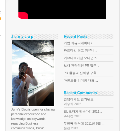
만
p
을
J u n y c a p
Recent Posts
지
기업 커뮤니케이터가 ...
파트타임 최고 커뮤니...
커뮤니케이션 오디언스...
보다 전략적인 PR 접근...
PR 활동의 신뢰성 구축...
마인드풀 리더의 대표 ...
Recent Comments
안녕하세요 반가워요
이승희 2016
Juny's Blog is open for sharing
옙, 오타가 맞슴다!!! 2011...
personal experience and
쥬니캡 2013
knowledge on keywords
regarding Business
두번째 단락에 2011년 8월 ...
communications, Public
문진 2013