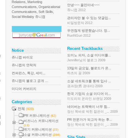
Relations, Marketing
안녕~~~ 올만이네~~~
Communications, Organizational
쥬니캡 2012
Communicaitons, Soft Skills,
Social Media
by 쥬니캡
관리자만 볼 수 있는 댓글입...
비밀방문자 2012
우연찮게 방문했습니다. 정...
RunNGun 2012
Recent Trackbacks
Notice
습
도미노 피자, 소셜 미디어를...
쥬니캡 바이오
Jennifer님의 블로그 2009
쥬니캡의 연락처
13일의 금요일, 블로드가 온...
컨퍼런스, 특강, 세미...
하츠의 꿈 2009
유
스
쥬니캡의 블로그 공개 ...
소셜 네트워크를 통해 입사 ...
권과장(舊 권대리) 2009
미디어 커버리지
한국 기업의 소셜 미디어 이...
중
미도리의 온라인 브랜딩 2009
Categories
네이버는 트랙백이 너무 힘...
전체
(609)
정신 똑바로 박힌 젊은이 _... 2009
PR 커뮤니케이션
(62)
어
PR 전문가가 되고자 하는 후...
비즈니스 커뮤니케이션
서
정신 똑바로 박힌 젊은이 _... 2009
(13)
위기 커뮤니케이션
(22)
소셜 커뮤니케이션
(286)
Site Stats