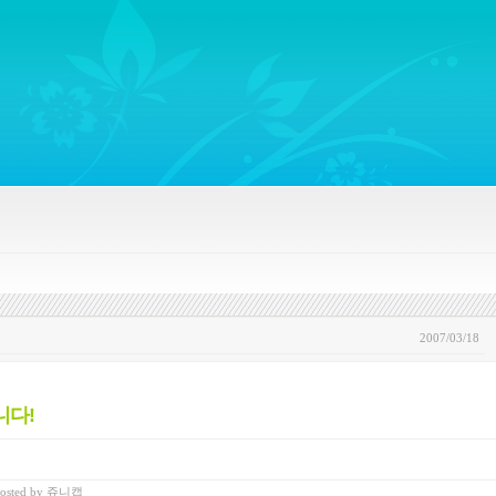
ywords regarding Business communications, Public Relations, Marketing Communica
2007/03/18
니다!
osted
by
쥬니캡