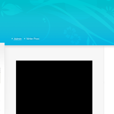
tions, Organizational Communicaitons, Soft Skills, Social Media
Admin
Write Post