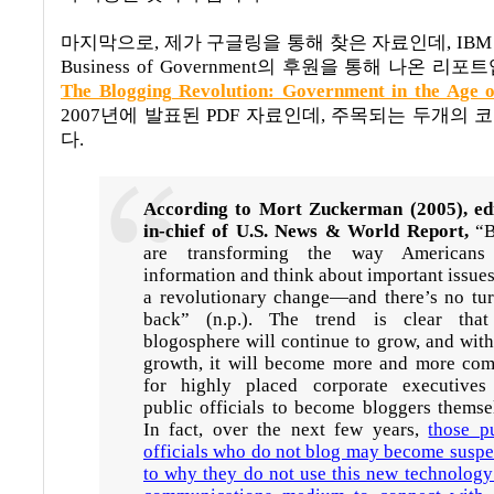
마지막으로
,
제가 구글링을 통해 찾은 자료인데
, IBM
Business of Government
의 후원을 통해 나온 리포
The Blogging Revolution: Government in the Age 
2007
년에 발표된 PDF 자료인데
,
주목되는 두개의 
다
.
According to Mort Zuckerman (2005), edi
in-chief of U.S. News & World Report,
“B
are transforming the way Americans
information and think about important issues.
a revolutionary change—and there’s no tu
back” (n.p.). The trend is clear that
blogosphere will continue to grow, and with
growth, it will become more and more co
for highly placed corporate executives
public officials to become bloggers themse
In fact, over the next few years,
those p
officials who do not blog may become suspe
to why they do not use this new technology