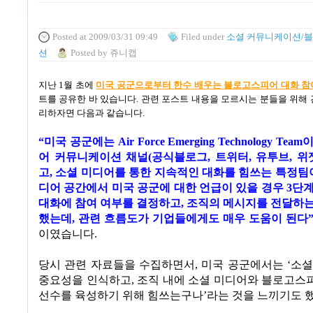
Posted
at 2009/03/31 09:49
Filed
under
소셜 커뮤니케이션/
션
Posted
by
쥬니캡
지난
1
월 초에
미국
공군으로부터
한수
배우는
블로고스피어
대화
참
트를 공유한 바 있습니다
.
관련 포스트 내용을 모르시는 분들을 위해
리하자면 다음과 같습니다
.
“
미국 공군에는
Air Force Emerging Technology Team
이
어 커뮤니케이션 채널
(
공식블로그
,
트위터
,
유투브
,
위
고
,
소셜 미디어를 통한 지속적인 대화를 힘쓰는 특정팀
디어 공간에서 미국 공군에 대한 언급이 있을 경우
3
단계
대화에 참여 여부를 결정하고
,
조직의 메시지를 전달하는
했는데
,
관련 흐름도가 기업들에게도 매우 도움이 된다
이였습니다
.
당시 관련 자료들을 수집하면서
,
미국 공군에서는
‘
소셜
중요성을 인식하고
,
조직 내에 소셜 미디어와 블로고스
선수를 육성하기 위해 힘쓰는구나
’
라는 것을 느끼기도 