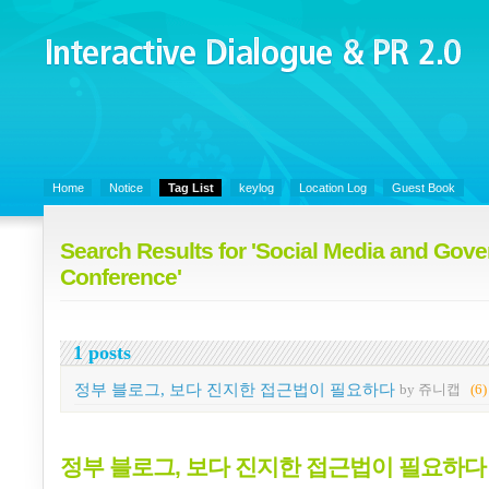
Interactive Dialogue &
PR 2.0
Juny's Blog is open for sharing personal experience and knowledge on k
Organizational Communicaitons, Soft Skills, Social Media
Home
Notice
Tag List
keylog
Location Log
Guest Book
Search Results for 'Social Media and Gov
Conference'
1 posts
정부 블로그, 보다 진지한 접근법이 필요하다
by 쥬니캡
(6)
정부 블로그, 보다 진지한 접근법이 필요하다