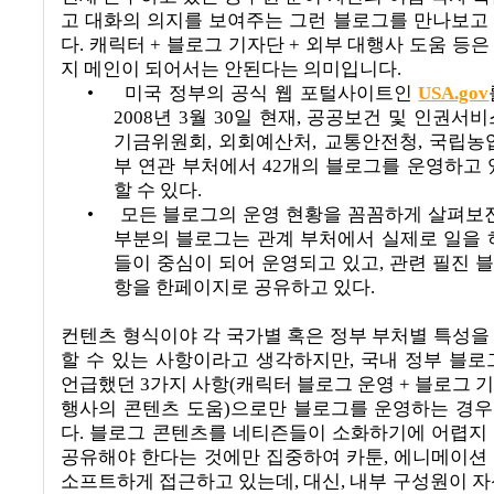
고 대화의 의지를 보여주는 그런 블로그를 만나보고
다
. 캐릭터 + 블로그 기자단 + 외부 대행사 도움 등
지 메인이 되어서는 안된다는 의미입니다.
•
미국 정부의 공식 웹 포털사이트인
USA.gov
2008
년
3
월
30
일 현재
,
공공보건 및 인권서비
기금위원회
,
외회예산처
,
교통안전청
,
국립농
부 연관 부처에서
42
개의 블로그를 운영하고 
할 수 있다
.
•
모든 블로그의 운영 현황을 꼼꼼하게 살펴보
부분의 블로그는 관계 부처에서 실제로 일을 
들이 중심이 되어 운영되고 있고
,
관련 필진 
항을 한페이지로 공유하고 있다
.
컨텐츠 형식이야 각 국가별 혹은 정부 부처별 특성을
할 수 있는 사항이라고 생각하지만
,
국내 정부 블로
언급했던
3
가지 사항
(
캐릭터 블로그 운영
+
블로그 
행사의 콘텐츠 도움
)으로만
블로그를 운영하는 경우
다.
블로그 콘텐츠를 네티즌들이 소화하기에 어렵지
공유해야 한다는 것에만 집중하여 카툰
,
에니메이션
소프트하게 접근하고 있는데
,
대신
,
내부 구성원이 자