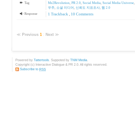
Tag
Me2Revolution
,
PR 2.0
,
Social Media
,
Social Media Universe
우주
,
소셜 미디어
,
신뢰도 지표조사
,
웹 2.0
Response
1
Trackback
,
10
Comments
≪
Previous
1
:
Next
≫
Powered by
Tattertools
. Suppoted by
TNM Media
.
Copyright (c) Interactive Dialogue & PR 2.0. All rights reserved.
Subscribe to
RSS