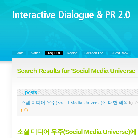
Interactive Dialogue &
PR 2.0
Juny's Blog is open for sharing personal experience and knowledge on k
Organizational Communicaitons, Soft Skills, Social Media
Home
Notice
Tag List
keylog
Location Log
Guest Book
Search Results for 'Social Media Universe'
1 posts
소셜 미디어 우주(Social Media Universe)에 대한 해석
by 
(10)
소셜 미디어 우주(Social Media Universe)