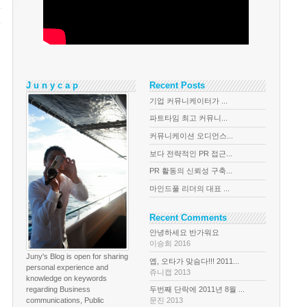
J u n y c a p
Recent Posts
기업 커뮤니케이터가 ...
파트타임 최고 커뮤니...
커뮤니케이션 오디언스...
보다 전략적인 PR 접근...
PR 활동의 신뢰성 구축...
마인드풀 리더의 대표 ...
Recent Comments
안녕하세요 반가워요
이승희 2016
Juny's Blog is open for sharing
옙, 오타가 맞슴다!!! 2011...
personal experience and
쥬니캡 2013
knowledge on keywords
regarding Business
두번째 단락에 2011년 8월 ...
communications, Public
문진 2013