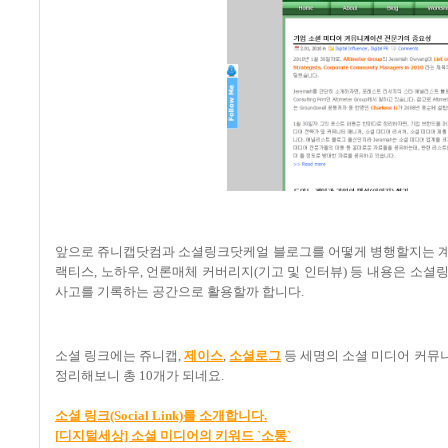
앞으로 쥬니캡닷컴과 소셜링크닷케얼 블로그를 어떻게 병행할지는 
랙티스
,
노하우
,
언론매체 커버리지
(
기고 및 인터뷰
)
등 내용은 소셜
사고를 기록하는 공간으로 활용할까 합니다
.
소셜 링크에는 쥬니캡
,
제이스
,
소셜로그
등 세명의 소셜 미디어 커뮤
정리해보니 총
10
개가 되네요
.
소셜
링크(Social Link)
를
소개합니다.
[
디지털세상]
소셜
미디어의
키워드 `
소통`