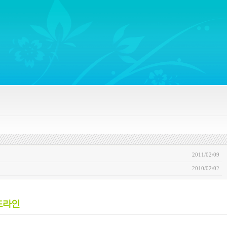
ywords regarding Business communications, Public Relations, Marketing Communica
2011/02/09
2010/02/02
드라인