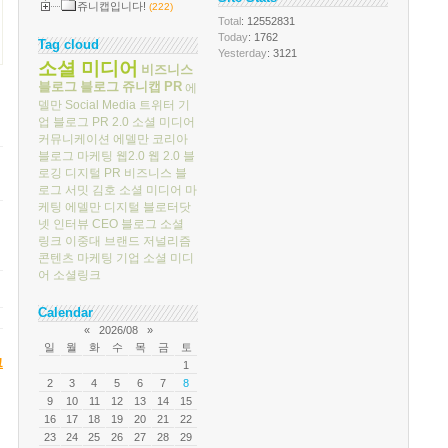
쥬니캡입니다!
(222)
Total
: 12552831
Today
: 1762
Tag cloud
Yesterday
: 3121
소셜 미디어
비즈니스
블로그
블로그
쥬니캡
PR
에
델만
Social Media
트위터
기
업 블로그
PR 2.0
소셜 미디어
커뮤니케이션
에델만 코리아
블로그 마케팅
웹2.0
웹 2.0
블
로깅
디지털 PR
비즈니스 블
로그 서밋
김호
소셜 미디어 마
케팅
에델만 디지털
블로터닷
넷
인터뷰
CEO 블로그
소셜
링크
이중대
브랜드 저널리즘
콘텐츠 마케팅
기업 소셜 미디
어
소셜링크
Calendar
«
2026/08
»
일
월
화
수
목
금
토
크
1
2
3
4
5
6
7
8
9
10
11
12
13
14
15
16
17
18
19
20
21
22
23
24
25
26
27
28
29