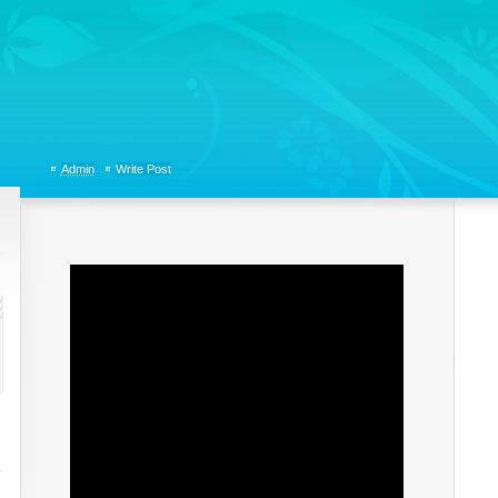
tions, Organizational Communicaitons, Soft Skills, Social Media
Admin
Write Post