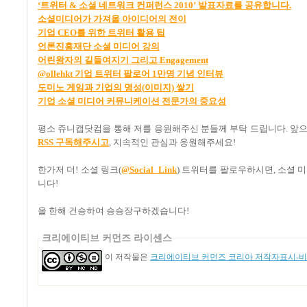
‘
트위터 &
소셜
네트워크
컨퍼런스 2010’
발표자료를
공유합니다.
소셜미디어가
가져올
아이디어의
전이
기업 CEO
를
위한
트위터
활용
팁
언론진흥재단
소셜
미디어
강의
어린왕자의
길들여지기
그리고 Engagement
@ollehkt
기업
트위터
팔로어 1
만명
기념
인터뷰
도미노
게임과
기업의
명성(
이미지)
쌓기
기업
소셜
미디어
커뮤니케이션
전문가의
중요성
평소 쥬니캡닷컴을 통해 저를 응원해주신 분들께 부탁 드립니다
.
앞으
RSS
구독해주시고
,
지속적인 관심과 응원해주세요
!
한가저 더! 소셜 링크(
@Social_Link
) 트위터를 팔로우하시면, 소셜 미
니다!
올 한해 건승하여 승승장구하겠습니다
!
크리에이티브 커먼즈 라이센스
이 저작물은
크리에이티브 커먼즈 코리아 저작자표시-비영