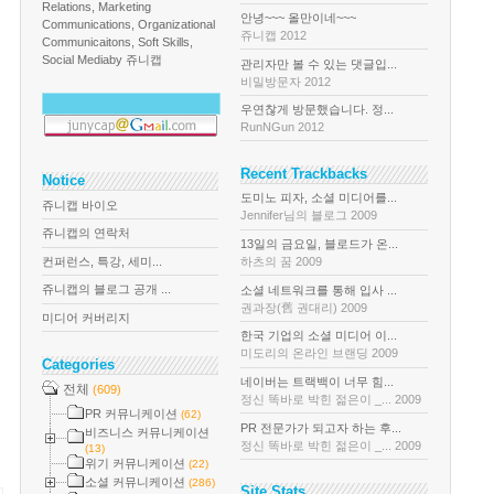
Relations, Marketing
안녕~~~ 올만이네~~~
Communications, Organizational
쥬니캡 2012
Communicaitons, Soft Skills,
Social Media
by 쥬니캡
관리자만 볼 수 있는 댓글입...
비밀방문자 2012
우연찮게 방문했습니다. 정...
RunNGun 2012
Recent Trackbacks
Notice
도미노 피자, 소셜 미디어를...
쥬니캡 바이오
Jennifer님의 블로그 2009
쥬니캡의 연락처
13일의 금요일, 블로드가 온...
컨퍼런스, 특강, 세미...
하츠의 꿈 2009
쥬니캡의 블로그 공개 ...
소셜 네트워크를 통해 입사 ...
권과장(舊 권대리) 2009
미디어 커버리지
한국 기업의 소셜 미디어 이...
미도리의 온라인 브랜딩 2009
Categories
네이버는 트랙백이 너무 힘...
전체
(609)
정신 똑바로 박힌 젊은이 _... 2009
PR 커뮤니케이션
(62)
PR 전문가가 되고자 하는 후...
비즈니스 커뮤니케이션
정신 똑바로 박힌 젊은이 _... 2009
(13)
위기 커뮤니케이션
(22)
소셜 커뮤니케이션
(286)
Site Stats