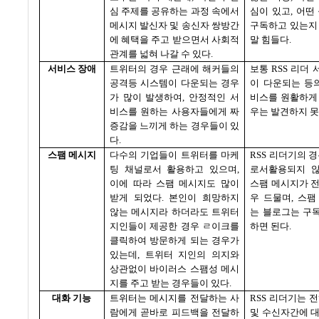
심 주제를 공유하는 과정 속에서
심이 있고
,
어떤
메시지 발신자 및 송신자 쌍방간
구독하고 있는지
에 혜택을 주고 받으면서 사회적
말 힘들다
.
관계를 넓혀 나갈 수 있다
.
서비스 장애
트위터의 경우 근래에 해커들의
보통
RSS
리더 
공격등 시스템이 다운되는 경우
이 다운되는 등
가 많이 발생하여
,
안정적인 서
비스를 원활하게
비스를 원하는 사용자들에게 짜
우는 발견하지 
증감을 느끼게 하는 경우들이 있
다
.
스팸 메시지
다수의 기업들이 트위터를 마케
RSS
리더기의 경
팅 채널로서 활용하고 있으며
,
로서활용되지 
이에 따라 스팸 메시지도 많이
스팸 메시지가 
받게 되었다
.
본인이 희망하지
우 드물며
,
스팸
않는 메시지라 하더라도 트위터
는 블로그는 구
지인들이 제공한 경우 ㄹ이크를
하면 된다
.
클릭하여 방문하게 되는 경우가
있는데
,
트위터 지인의 의지와
상관없이 바이러스 스팸성 메시
지를 주고 받는 경우들이 있다
.
대화 기능
트위터는 메시지를 전달하는 사
RSS
리더기는 전
람에게 곧바로 피드백을 전달하
및 수신자간에 