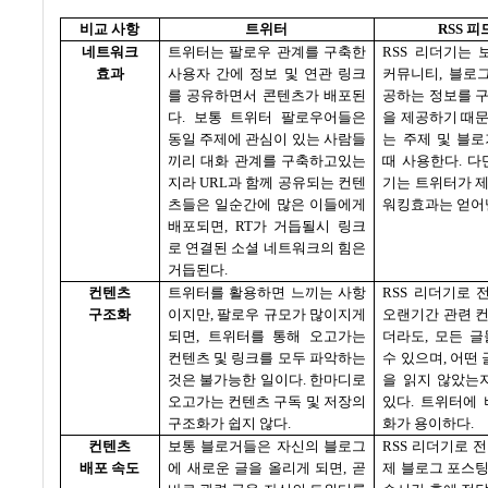
비교 사항
트위터
RSS
피
네트워크
트위터는 팔로우 관계를 구축한
RSS
리더기는 
효과
사용자 간에 정보 및 연관 링크
커뮤니티
,
블로그
를 공유하면서 콘텐츠가 배포된
공하는 정보를 
다
.
보통 트위터 팔로우어들은
을 제공하기 때
동일 주제에 관심이 있는 사람들
는 주제 및 블
끼리 대화 관계를 구축하고있는
때 사용한다
.
다
지라
URL
과 함께 공유되는 컨텐
기는 트위터가 
츠들은 일순간에 많은 이들에게
워킹효과는 얻어
배포되면
, RT
가 거듭될시 링크
로 연결된 소셜 네트워크의 힘은
거듭된다
.
컨텐츠
트위터를 활용하면 느끼는 사항
RSS
리더기로 
구조화
이지만
,
팔로우 규모가 많이지게
오랜기간 관련 
되면
,
트위터를 통해 오고가는
더라도
,
모든 글
컨텐츠 및 링크를 모두 파악하는
수 있으며
,
어떤 
것은 불가능한 일이다
.
한마디로
을 읽지 않았는
오고가는 컨텐츠 구독 및 저장의
있다
.
트위터에 
구조화가 쉽지 않다
.
화가 용이하다
.
컨텐츠
보통 블로거들은 자신의 블로그
RSS
리더기로 전
배포 속도
에 새로운 글을 올리게 되면
,
곧
제 블로그 포스