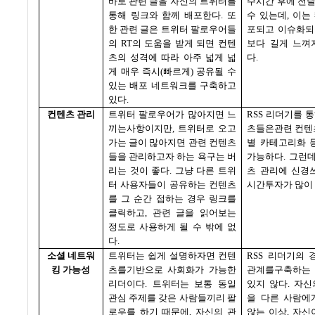
바로 관련 글을 자신의 트위터를
수시간 후에 전
통해 링크와 함께 배포한다
.
또
수 있는데
,
이는
한 관련 글은 트위터 팔로우어들
포되고 이슈화되
의
RT
의 도움을 받게 되면 컨텐
보다 길게 느껴
츠의 성격에 따라 아주 넓게 넓
다
.
게 매우 즉시
(
빠르게
)
공유될 수
있는 배포 네트워크를 구축하고
있다
.
컨텐츠 관리
트위터 팔로우어가 많아지면 느
RSS
리더기를 통
끼는사항이지만
,
트위터로 오고
츠들은관련 컨텐
가는 글이 많아지면 관련 컨텐츠
별 카테고리화 
들을 관리하고자 하는 욕구는 버
가능하다
.
그런
리는 것이 좋다
.
그냥 다른 트위
츠 관리에 신경
터 사용자들이 공유하는 컨텐츠
시간투자가 많이
를 그 순간 접하는 경우 링크를
클릭하고
,
관련 글을 읽어보는
정도로 사용하게 될 수 밖에 없
다
.
소셜 네트워
트위터는 쉽게 설명하자면 컨텐
RSS
리더기의 
킹 가능성
츠를기반으로 사회화가 가능한
관계를구축하는
리더이다
.
트위터는 보통 동일
있지 않다
.
자신
관심 주제를 갖은 사람들끼리 팔
을 다른 사람에
로우를 하기 때문에
,
자신의 관
않는 이상
,
자신