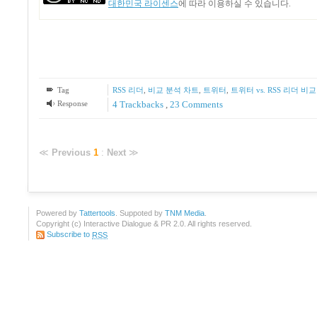
대한민국 라이센스
에 따라 이용하실 수 있습니다.
Tag
RSS 리더
,
비교 분석 차트
,
트위터
,
트위터 vs. RSS 리더 비
Response
4
Trackbacks
,
23
Comments
≪
Previous
1
:
Next
≫
Powered by
Tattertools
. Suppoted by
TNM Media
.
Copyright (c) Interactive Dialogue & PR 2.0. All rights reserved.
Subscribe to
RSS