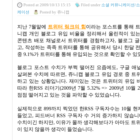
Posted
at 2009/10/13 15:15
Filed
under
소셜 커뮤니케이션/소
케이션
Posted
by
쥬니캡
지난
7
월말에
트위터 링크의 힘
이라는 포스트를 통해 
니캡 개인 블로그 유입 비율을 정리해서 올린적이 있
콘텐츠 배포 채널로서 트위터를 경험하고자
,
블로그 글
고
,
작성하는 족족 트위터를 통해 공유해서 당시 한달 
중
9.1%
가 트위터를 통해 유입되는 것으로 확인할 수 
블로그 포스트 수치가 부쩍 떨어진 요즘에도
,
구글 애
살펴본 수치에 따르면
,
쥬니캡 블로그 유입 경로 중 트
하고 있는 상황입니다
.
재미있는 것은 트위터의
유입 
따라 한
RSS
리더기
(2009
년
7
월
5.32% => 2009
년
10
월
2
점점 떨어지고 있는 것을 파악할 수 있었습니다
.
실제적으로
899
까지 찍었던 한
RSS
구독자수는
10
월 현
들었고, 피드버너
RSS
구독자 수 거의 증가하지 않습니
수치이긴 하지만
,
이유가 몰까 생각해보다가 아마도 트위
이 있지 않을까 생각이 들었습니다
.