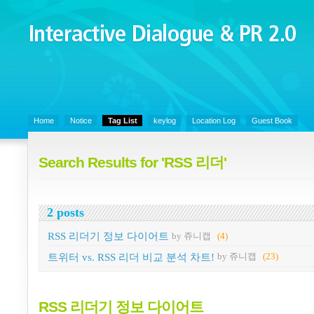
Interactive Dialogue &
PR 2.0
Juny's Blog is open for sharing personal experience and knowledge on k
Organizational Communicaitons, Soft Skills, Social Media
Home
Notice
Tag List
keylog
Location Log
Guest Book
Search Results for 'RSS 리더'
2 posts
RSS 리더기 정보 다이어트
by 쥬니캡
(4)
트위터 vs. RSS 리더 비교 분석 차트!
by 쥬니캡
(23)
RSS 리더기 정보 다이어트