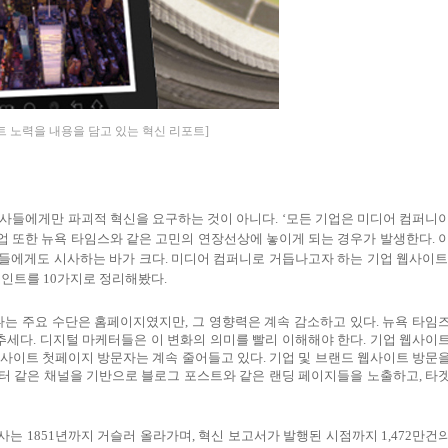
트 노력을 내용을 담고 있는 혁신 리포트]
회사들에게만 파괴적 혁신을 요구하는 것이 아니다
. ‘
모든 기업은 미디어 컴퍼니
업 또한 뉴욕 타임스와 같은 고민의 연장선상에 놓이게 되는 경우가 발생한다
.
자들에게도 시사하는 바가 크다
.
미디어 컴퍼니로 거듭나고자 하는 기업 웹사이
포인트를
10
가지로 정리해봤다
.
나는 주요 수단은 홈페이지였지만
,
그 영향력은 계속 감소하고 있다
.
뉴욕 타임
추세다
.
디지털 마케터들은 이 변화의 의미를 빨리 이해해야 한다
.
기업 웹사이
사이트 첫페이지 방문자는 계속 줄어들고 있다
.
기업 및 브랜드 웹사이트 방문
터 같은 채널을 기반으로 블로그 포스트와 같은 랜딩 페이지들을 노출하고
,
타
기사는
1851
년까지 거슬러 올라가며
,
혁신 보고서가 발행된 시점까지
1,472
만건