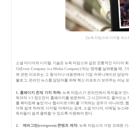
[뉴욕 타임스의 디지털 퍼스
소셜 미디어와 디지털 기술은 뉴욕 타임스와 같은 전통적인 미디어 
다
(Every Company is a Media Company)’
라는 명제를 살펴봤을 때
,
기
에 관련 리포트는 그 형식이나 내용면에서 기업 커뮤니케이션 담당
블로그
,
온라인 뉴스룸 담당자를 위해 혁신 리포트가 보여주는 러닝 
1. 홈페이지 존재 가치 하락
:
뉴욕 타임스가 온라인에서 독자들과 만
독자의
1/3
정도만이 홈페이지를 방문하며
,
그 시간마저도 줄어드는 
를 북마킹해 놓았거나 웹사이트
URL
를 기억하는 경우가 아니라면
,
웹
더욱 쉽게 하려면
,
디지털 마케터는 검색
,
소셜 미디어
,
이메일 뉴스레
독자들이 쉽게 클릭할 수 있도록 지원해야 한다
.
2.
에버그린
(evergreen)
콘텐츠 제작
:
뉴욕 타임스의 가장 오래된 