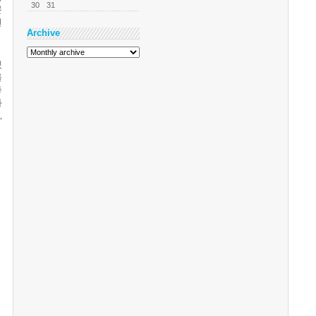
30
31
콘
전
Archive
있
를
좋
과
고
,