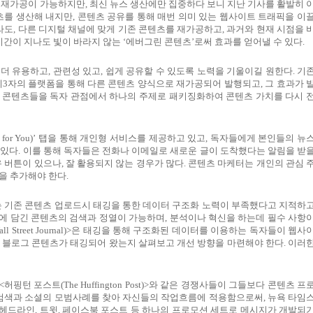
로 재가공이 가능하지만
,
최신 뉴스 생산에만 집중하다 보니 지난 기사를 활발히 
츠를 생산해 내지만
,
콘텐츠 공유를 통해 매번 의미 있는 웹사이트 트래픽을 이
라도
,
다른 디지털 채널에 맞게 기존 콘텐츠를 재가공하고
,
과거와 현재 시점을 
시간이 지나도 빛이 바라지 않는
‘
에버그린 콘텐츠
’
로써 효과를 얻어낼 수 있다
.
 더 유용하고
,
관련성 있고
,
쉽게 공유할 수 있도록 노력을 기울이길 원한다
.
기
제
3
자의 플랫폼을 통해 다른 콘텐츠 양식으로 재가공되어 발행되고
,
그 효과가 
 콘텐츠들을 독자 관점에서 하나의 주제로 패키징화하여 콘텐츠 가치를 다시 
for You)’
탭을 통해 개인형 서비스를 제공하고 있고
,
독자들에게 본인들의 뉴
 있다
.
이를 통해 독자들은 전화나 이메일로 새로운 글이 도착했다는 알림을 받
유 버튼이 있으나
,
잘 활용되지 않는 경우가 많다
.
콘텐츠 마케터는 개인의 관심 
을 추가해야 한다
.
 기존 콘텐츠 업로드시 태깅을 통한 데이터 구조화 노력이 부족했다고 지적하
에 담긴 콘텐츠의 검색과 정열이 가능하며
,
분석이나 혁신을 하는데 필수 사항
ll Street Journal)>
은 태깅을 통해 구조화된 데이터를 이용하는 독자들이 웹사
 블로그 콘텐츠가 태깅되어 왔는지 살펴보고 개선 방향을 마련해야 한다
.
이러
<
허핑턴 포스트
(The Huffington Post)>
와 같은 경쟁사들이 그들보다 콘텐츠 프
검색과 소셜의 모범사례를 찾아 자신들의 작업흐름에 적용함으로써
,
뉴욕 타임
 헤드라인
,
트윗
,
페이스북 포스트 등 하나의 프로모션 세트로 메시지가 개발되