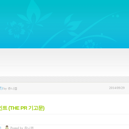
ywords regarding Business communications, Public Relations, Marketing Communica
2014/09/29
문)
by 쥬니캡
 (THE PR 기고문)
고
Posted
by
쥬니캡