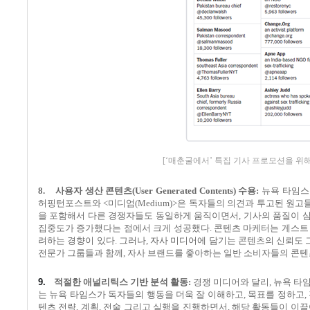
[‘매춘굴에서’ 특집 기사 프로모션을 위
8.
사용자 생산 콘텐츠
(User Generated Contents)
수용
:
뉴욕 타임스
허핑턴포스트와
<
미디엄
(Medium)>
은 독자들의 의견과 투고된 원고
을 포함해서 다른 경쟁자들도 동일하게 움직이면서
,
기사의 품질이 
집중도가 증가했다는 점에서 크게 성공했다
.
콘텐츠 마케터는 게스트
려하는 경향이 있다
.
그러나
,
자사 미디어에 담기는 콘텐츠의 신뢰도 
전문가 그룹들과 함께
,
자사 브랜드를 좋아하는 일반 소비자들의 콘텐
9.
적절한 애널리틱스 기반 분석 활동
:
경쟁 미디어와 달리
,
뉴욕 타
는 뉴욕 타임스가 독자들의 행동을 더욱 잘 이해하고
,
목표를 정하고
,
텐츠 전략
,
계획
,
전술 그리고 실행을 진행하면서
,
해당 활동들이 이끌