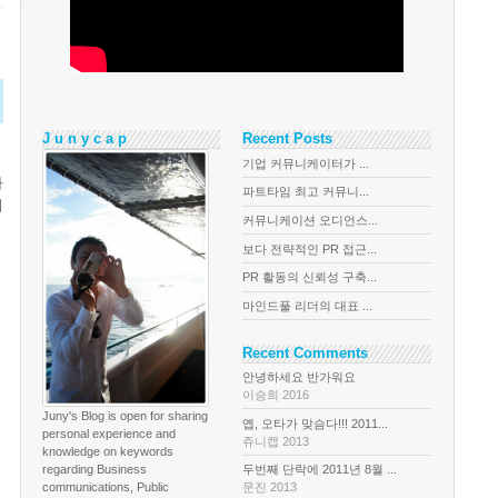
J u n y c a p
Recent Posts
기업 커뮤니케이터가 ...
자
파트타임 최고 커뮤니...
이
커뮤니케이션 오디언스...
보다 전략적인 PR 접근...
PR 활동의 신뢰성 구축...
마인드풀 리더의 대표 ...
Recent Comments
안녕하세요 반가워요
이승희 2016
Juny's Blog is open for sharing
옙, 오타가 맞슴다!!! 2011...
personal experience and
쥬니캡 2013
knowledge on keywords
regarding Business
두번째 단락에 2011년 8월 ...
communications, Public
문진 2013