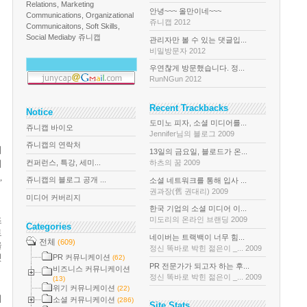
Relations, Marketing
안녕~~~ 올만이네~~~
Communications, Organizational
쥬니캡 2012
Communicaitons, Soft Skills,
Social Media
by 쥬니캡
관리자만 볼 수 있는 댓글입...
비밀방문자 2012
우연찮게 방문했습니다. 정...
RunNGun 2012
Recent Trackbacks
Notice
도미노 피자, 소셜 미디어를...
쥬니캡 바이오
Jennifer님의 블로그 2009
쥬니캡의 연락처
이
13일의 금요일, 블로드가 온...
컨퍼런스, 특강, 세미...
하츠의 꿈 2009
이
트
,
쥬니캡의 블로그 공개 ...
소셜 네트워크를 통해 입사 ...
권과장(舊 권대리) 2009
미디어 커버리지
한국 기업의 소셜 미디어 이...
미도리의 온라인 브랜딩 2009
즈
Categories
트
네이버는 트랙백이 너무 힘...
전체
(609)
을
정신 똑바로 박힌 젊은이 _... 2009
겟
PR 커뮤니케이션
(62)
PR 전문가가 되고자 하는 후...
비즈니스 커뮤니케이션
정신 똑바로 박힌 젊은이 _... 2009
(13)
위기 커뮤니케이션
(22)
의
소셜 커뮤니케이션
(286)
Site Stats