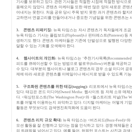
기사를 보유하고 있다
.
관련 기사들은 적절한 시점에 적절한 방식으
용해오지 않았다
.
콘텐츠 마케터들 또한 매번 많은 양의 새로운 콘텐
어내지는 못한다
.
처음 공유 당시 주목 받지 못한 과거 콘텐츠라 할지
교하면서 연결고리를 만들어내거나 중요한 기념일을 위한 콘텐츠는 
3.
콘텐츠 리패키징
:
뉴욕 타임스는 자사 콘텐츠가 독자들에게 조금
뉴욕 타임스 기사는 플립보드
(Flipboard)
나 핀터레스트
(Pinterest)
등 
생하기도 했다
.
콘텐츠 마케터들은 기존에 단발성으로 발행된 다양한
달할 수 있는 기회를 모색해야 한다
.
4.
웹사이트의 개인화
:
뉴욕 타임스는
‘
추천기사목록
(Recommended 
피드를 큐레이션할 수 있는 방법으로 팔로우
(follow)
버튼을 제공하고
수 있다
.
대부분의 웹사이트나 블로그 콘텐츠의 경우 소셜 미디어 공
제에 따라 새로운 콘텐츠를 이메일이나 메시지로 받을 수 있도록 기능
5.
구조화된 콘텐츠를 위한 태깅
(tagging):
리포트에서 뉴욕 타임스는
있다
.
태깅은 온드 미디어
(Owned Media:
웹사이트 등 자체 소유 매체
)
다
. <
워싱턴포스트
(The Washington Post)>
와
<
월스트리트 저널
(The Wa
트를 어떻게 이용하는지 파악하고 있다
.
디지털 마케터는 어떻게 기업
활동은 무엇보다도 검색엔진최적화에 도움이 된다
.
6.
콘텐츠 리치 규모 확대
:
뉴욕 타임스는
<
버즈피드
(Buzz-Feed)>
와
모션 활동을 잘 진행하고 있다는 점을 인식하고 있다
.
경쟁 매체들은 
의 트래픽을 넘어서고 있다
.
예를 들어
,
허핑턴 포스트는 사진과 검색