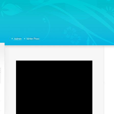
tions, Organizational Communicaitons, Soft Skills, Social Media
Admin
Write Post