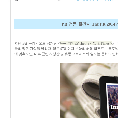
PR 전문 월간지 The PR 2
지난
5
월 온라인으로 공개된
<
뉴욕 타임스
(The New York Times)>
의
‘
들의 많은 관심을 끌었다
.
영문
97
페이지 분량의 해당 리포트는 글로벌
에 맞추려면
,
내부 콘텐츠 생산 및 유통 프로세스와 일하는 문화의 변