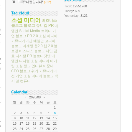
이
쥬니캡입니다!
(222)
Total
: 12551768
끌
Today
: 699
비
Tag cloud
Yesterday
: 3121
소셜 미디어
비즈니스
블로그
블로그
쥬니캡
PR
에
존
델만
Social Media
트위터
기
발
업 블로그
PR 2.0
소셜 미디어
전
커뮤니케이션
에델만 코리아
블로그 마케팅
웹2.0
웹 2.0
블
로깅
비즈니스 블로그 서밋
김
호
디지털 PR
블로터닷넷
에
스
델만 디지털
소셜 미디어 마케
을
팅
소셜 링크
인터뷰
이중대
주
CEO 블로그
위기 커뮤니케이
션
기업 소셜 미디어
블로그 백
서
델 컴퓨터
고
이
Calendar
이
«
2026/08
»
한
일
월
화
수
목
금
토
1
2
3
4
5
6
7
8
9
10
11
12
13
14
15
로
16
17
18
19
20
21
22
스
23
24
25
26
27
28
29
기