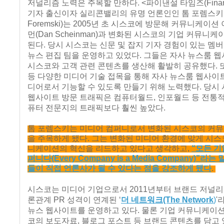
저널리즘 노력은 주목할 만하다. <파이낸설 타임즈(Financia
기자 출신이자 실리콘밸리의 유명 언론인인 톰 포렘스키(
Foremski)는 2005년 초 시스코에 방문해 커뮤니케이션
먼(Dan Scheinman)과 변화된 시스코의 기업 커뮤니
된다. 당시 시스코는 신문 및 잡지 기자 경험이 있는 멤
뉴스 편집 팀을 운영하고 있었다. 그들은 자사 뉴스룸 
시스코와 고객 관련 콘텐츠를 생산해 활발히 공유했다. 또
등 다양한 미디어 기술 접목을 통해 자사 뉴스룸 웹사이
디어로서 기능할 수 있도록 만들기 위해 노력했다. 당시
웹사이트 방문 트래픽은 컴퓨터월드, 인포월드 등 전통
퓨터 전문지의 트래픽보다 훨씬 높았다.
톰 포렘스키는 미디어 컴퍼니로서 변화된 시스코의 커
을 주목하게 됐다. 그는 변화된 미디어 환경에 맞게 시스
니케이션의 혁신을 리드하고 있다고 생각하고,
“모든 기
퍼니다(Every Company is a Media Company)”라는
들이 직접 언론사가 될 수 있다는 점을 강조하게 됐다
.
시스코는 미디어 기업으로서 2011년부터 브랜드 저널리
론관계 PR 성격이 연계된 ‘
더 네트워크(The Network
)
'
뉴스 웹사이트를 운영하고 있다. 물론 기업 커뮤니케이
코의 보도자료, 블로그 포스트 등 브랜드 콘텐츠를 담고 