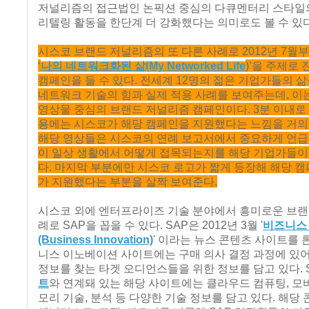
저널리즘의 접근법인 논픽션 중심의 다큐멘터리 스타일
리텔링 활동을 한단계 더 강화했다는 의미로도 볼 수 있다
시스코 브랜드 저널리즘의 또 다른 사례로 2012년 7월
‘
나의 네트워크화된 삶(My Networked Life
)’을 주제로
캠페인을 들 수 있다. 전세계 12명의 젊은 기업가들의 
네트워크 기술의 힘과 실제 적용 사례를 보여주는데, 이
영상물 중심의 브랜드 저널리즘 캠페인이다. 3분 이내로
용에는 시스코가 해당 캠페인을 지원했다는 느낌을 거의 
해당 영상들은 시스코의 연례 보고서에서 중요하게 언급
이 일상 생활에서 어떻게 접목되는지를 해당 기업가들이
다. 마지막 부분에만 시스코 로고가 짧게 등장해 해당 
가 지원했다는 부분을 살짝 보여준다.
시스코 외에 엔터프라이즈 기술 분야에서 흥미로운 브랜
례로 SAP을 꼽을 수 있다. SAP은 2012년 3월 '
비즈니스
(Business Innovation)
' 이라는 뉴스 콘텐츠 사이트를 
니스 이노베이션 사이트에는 구매 의사 결정 과정에 있어
정보를 찾는 타겟 오디언스들을 위한 정보를 담고 있다. 
트
와 연계돼 있는 해당 사이트에는 클라우드 컴퓨팅, 모바
모리 기술, 분석 등 다양한 기술 정보를 담고 있다. 해당