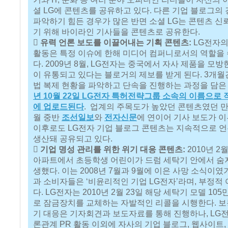
셜 LG에 콘텐츠를 공유하고 있다. 다른 기업 블로그의
파악하기 힘든 경우가 많은 반면 소셜 LG는 콘텐츠 
기 위해 바이라인 기사들을 콘텐츠로 공유한다.
 유력 언론 보도를 이끌어내는 기획 콘텐츠:
LG전자의
활동은 특정 이슈에 한해 미디어 컴퍼니로서의 역할을
다. 2009년 8월, LG전자는 중국에서 자사 제품을 모
이 유통되고 있다는 블로거의 제보를 받게 된다. 3개월
법 복제 현황을 파악하고 단속을 진행하는 과정을 담
년 10월 22일 LG전자 특허전략그룹 소속의 이름으로
에 업로드된다
. 업계의 주목도가 높았던 콘텐츠였던 만큼
월 중반
조선일보
와
전자신문
에 연이어 기사 보도가 이
이후로도 LG전자 기업 블로그 콘텐츠는 지속적으로 언
생산돼 공유되고 있다.

기업 명성 관리를 위한 위기 대응 콘텐츠:
2010년 2
아파트에서 초등학생 어린이가 드럼 세탁기 안에서 숨
생했다. 이는 2008년 7월과 9월에 이은 사망 소식이였
과 소비자들은 ‘비윤리적인 기업 LG전자’라며, 부정적
다. LG전자는 2010년 2월 23일 해당 세탁기 모델 10
로 잠금장치를 교체하는 자발적인 리콜을 시행한다. 보
기 대응은 기자회견과 보도자료를 통해 진행하나, LG
론관계 PR 활동 이외에 자사의 기업 블로그, 웹사이트,