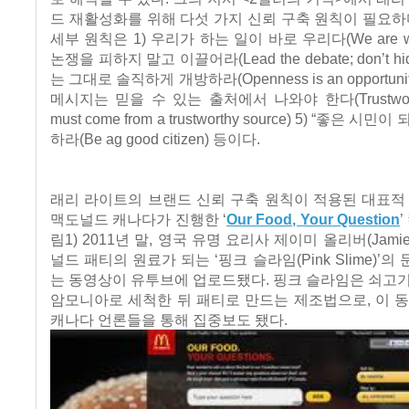
드 재활성화를 위해 다섯 가지 신뢰 구축 원칙이 필요하
세부 원칙은 1) 우리가 하는 일이 바로 우리다(We are what
논쟁을 피하지 말고 이끌어라(Lead the debate; don’t hide 
는 그대로 솔직하게 개방하라(Openness is an opportuni
메시지는 믿을 수 있는 출처에서 나와야 한다(Trustworth
must come from a trustworthy source) 5) “좋은 
하라(Be ag good citizen) 등이다.
래리 라이트의 브랜드 신뢰 구축 원칙이 적용된 대표적 
맥도널드 캐나다가 진행한 ‘
Our Food, Your Question
림1) 2011년 말, 영국 유명 요리사 제이미 올리버(Jamie 
널드 패티의 원료가 되는 ‘핑크 슬라임(Pink Slime)’
는 동영상이 유투브에 업로드됐다. 핑크 슬라임은 쇠고
암모니아로 세척한 뒤 패티로 만드는 제조법으로, 이 
캐나다 언론들을 통해 집중보도 됐다.