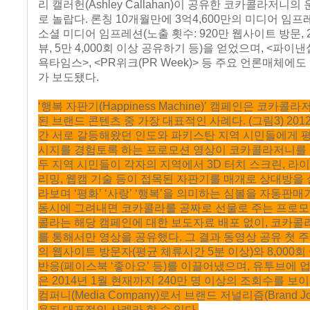
리 캘러헌(Ashley Callahan)이 공유한 코카콜라저니의
로 놀랍다. 론칭 10개월만에 3억4,600만의 미디어 임프레
소셜 미디어 임프레션(노출 횟수: 920만 웹사이트 방문, 2
뷰, 5만 4,000회 이상 공유하기 등)을 얻었으며, <파이낸
욕타임스>, <PR위크(PR Week)> 등 주요 언론매체에도
가 보도됐다.
‘행복 자판기(Happiness Machine)’ 캠페인은 코카콜
된 브랜드 콘텐츠 중 가장 대표적인 사례다. (그림3) 2012
간 서로 갈등해왔던 인도와 파키스탄 지역 시민들에게 
시지를 경험토록 하는 프로모션 영상이 코카콜라저니를 
두 지역 시민들이 각자의 지역에서 3D 터치 스크린, 라
리밍, 웹캠 기술 등이 접목된 자판기를 매개로 상대방을
라보며 ‘평화’ ‘사랑’ ‘행복’을 의미하는 심볼을 자동판
동시에 그려내면 코카콜라를 공짜로 선물로 주는 프로모
콜라는 해당 캠페인에 대한 보도자료 배포 없이, 코카
를 통해서만 영상을 공유했다. 그 결과 동영상 공유 첫 주에
의 웹사이트 방문자(평균 체류시간 5분 이상)와 8,000
반응(페이스북 ‘좋아요’ 등)를 이끌어냈으며, 유투브에 
은 2014년 1월 현재까지 240만 명 이상의 조회수를 보
컴퍼니(Media Company)로서 브랜드 저널리즘(Brand Jou
용된 대표적인 사례라 할 수 있다.