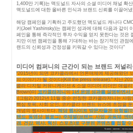
1,400만 기록)는 맥도널드 자사의 소셜 미디어 채널 확
맥도널드에 대한 올바른 인식과 브랜드 신뢰를 이끌어냈
해당 캠페인을 기획하고 주도했던 맥도널드 캐나다 CM
키(Joel Yashinsky)는 캠페인 성과에 대해 다음과 같이
페인을 통해 즉각적인 투자 수익을 얻지 못한다는 것은 잘
지만 이번 캠페인을 통해 기대하는 바는 장기적인 관점
랜드의 신뢰성과 건정성을 키워갈 수 있다는 것이다”
미디어 컴퍼니의 근간이 되는 브랜드 저널리
“2015년이 되면 코카콜라에서 언론매체에 제공해왔던 
의 이야기가 될 것이다(Kill the press release).” 지난 2
콜라 디지털 커뮤니케이션 & 소셜 미디어 리더인 애쉴리 브
Brown)이
코카콜라저니
의
1년 운영 성과를 설명하면서
(그림2) 2012년 11월 중순 런칭한 코카콜라저니는 사
핵심 토픽, 사회 요인, 코카콜라 브랜드 뉴스에 초점을 
개념의 웹사이트다.
해당 웹사이트 방문자들은 유형별(이야
랜드, 동영상, 블로그), 주제별(브랜드, 사업, 공동체, 엔
경, 건강, 역사, 혁신, 스포츠)로 구분된 콘텐츠를 접할 수