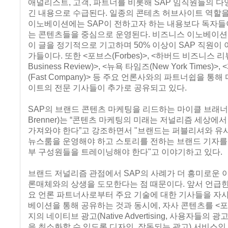
애널리스트, 고객, 파트너를 비롯해 SAP 임직원들의 다
긴 내용으로 수급된다. 일종의 콘테츠 허브사이트 역할
이노베이션에는 SAP이 전하고자 하는 내용보다 독자들
는 콘텐츠들을 중심으로 운영된다. 비즈니스 이노베이션에
이 글을 정기적으로 기고하며 50% 이상이 SAP 직원이 
가들이다. 또한 <포브스(Forbes)>, <하버드 비즈니스 리뷰(
Business Review)>, <뉴욕 타임즈(New York Times)
(Fast Company)> 등 주요 언론사와의 파트너쉽을 통해
이트의 전문 기사들이 추가로 공유되고 있다.
SAP의 브랜드 콘텐츠 마케팅을 리드하는 마이클 브래너(M
Brenner)는 “콘텐츠 마케팅의 미래는 저널리즘 세상에
가져와야 한다”고 강조하면서 "브랜드는 퍼블리셔와 유
뉴스룸을 운영해야 하고 스토리를 전하는 브랜드 기자를
부 구성원들을 트레이닝해야 한다"고 이야기하고 있다.
브랜드 저널리즘 관점에서 SAP의 사례가 더 흥미로운 
론매체와의 상생을 도모한다는 점 때문이다. 앞서 언급한
요 언론 파트너사로부터 주요 기술에 대한 기사들을 자
베이션을 통해 공유하는 것과 동시에, 자사 콘텐츠를 <포브스
지의 네이티브 광고(Native Advertising, 사용자들의 
을 최소화할 수 있도록 디자인, 작동되는 광고) 서비스인 