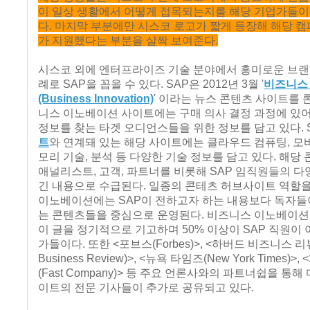
이 일상 생활에서 어떻게 접목되는지를 해당 기업가들이
다. 마지막 부분에만 시스코 로고가 짧게 등장해 해당 
가 지원했다는 부분을 살짝 보여준다.
시스코 외에 엔터프라이즈 기술 분야에서 흥미로운 브랜
례로 SAP을 꼽을 수 있다. SAP은 2012년 3월 '
비즈니스
(Business Innovation)
' 이라는 뉴스 콘텐츠 사이트를 
니스 이노베이션 사이트에는 구매 의사 결정 과정에 있어
정보를 찾는 타겟 오디언스들을 위한 정보를 담고 있다. 
트
와 연계돼 있는 해당 사이트에는 클라우드 컴퓨팅, 모바
모리 기술, 분석 등 다양한 기술 정보를 담고 있다. 해당
애널리스트, 고객, 파트너를 비롯해 SAP 임직원들의 다
긴 내용으로 수급된다. 일종의 콘테츠 허브사이트 역할
이노베이션에는 SAP이 전하고자 하는 내용보다 독자들
는 콘텐츠들을 중심으로 운영된다. 비즈니스 이노베이션에
이 글을 정기적으로 기고하며 50% 이상이 SAP 직원이 
가들이다. 또한 <포브스(Forbes)>, <하버드 비즈니스 리뷰(
Business Review)>, <뉴욕 타임즈(New York Times)
(Fast Company)> 등 주요 언론사와의 파트너쉽을 통해
이트의 전문 기사들이 추가로 공유되고 있다.