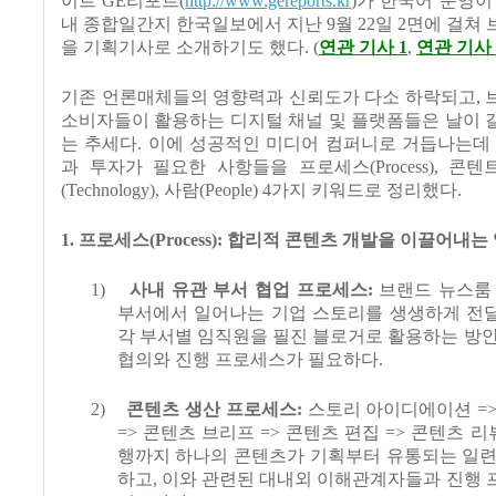
이트
GE
리포트
(
http://www.gereports.kr
)
가 한국어 운영이
내 종합일간지 한국일보에서 지난
9
월
22
일
2
면에 걸쳐 
을 기획기사로 소개하기도 했다
. (
연관 기사 1
,
연관 기사 
기존 언론매체들의 영향력과 신뢰도가 다소 하락되고
,
소비자들이 활용하는 디지털 채널 및 플랫폼들은 날이 
는 추세다
.
이에 성공적인 미디어 컴퍼니로 거듭나는데 
과 투자가 필요한 사항들을 프로세스
(Process),
콘텐
(Technology),
사람
(People) 4
가지 키워드로 정리했다
.
1.
프로세스
(Process):
합리적 콘텐츠 개발을 이끌어내는 
1)
사내 유관 부서 협업 프로세스
:
브랜드 뉴스룸
부서에서 일어나는 기업 스토리를 생생하게 전
각 부서별 임직원을 필진 블로거로 활용하는 방
협의와 진행 프로세스가 필요하다
.
2)
콘텐츠 생산 프로세스
:
스토리 아이디에이션
=
=>
콘텐츠 브리프
=>
콘텐츠 편집
=>
콘텐츠 리
행까지 하나의 콘텐츠가 기획부터 유통되는 일련
하고
,
이와 관련된 대내외 이해관계자들과 진행 