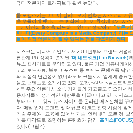
퓨터 전문지의 트래픽보다 훨씬 높았다.
톰 포렘스키는 미디어 컴퍼니로서 변화된 시스코의 커
을 주목하게 됐다. 그는 변화된 미디어 환경에 맞게 시스
니케이션의 혁신을 리드하고 있다고 생각하고,
“모든 기
퍼니다(Every Company is a Media Company)”라는
들이 직접 언론사가 될 수 있다는 점을 강조하게 됐다
.
시스코는 미디어 기업으로서 2011년부터 브랜드 저널리
론관계 PR 성격이 연계된 ‘
더 네트워크(The Network
)
'
뉴스 웹사이트를 운영하고 있다. 물론 기업 커뮤니케이
코의 보도자료, 블로그 포스트 등 브랜드 콘텐츠를 담고 
와 직접적 연관성이 없더라도 테크놀로지 업계에 중요한
들도 콘텐츠로 소개하고 있다. 또한, <AP>, <월스트리트
> 등 주요 언론매체 소속 기자들의 기고글도 담으면서 
종사자들의 정기적인 재방문을 이끌어내고 있다. 시스코는 
부터 더 네트워크 뉴스 사이트를 온라인 매거진처럼 꾸며
다. 매달 업계 트렌드 및 대규모 이벤트 진행 시점에 맞
기술 주제(예: 교육에 있어서 기술, 인터넷의 모든 것, 보안
이를 다각도로 조명하는 콘텐츠가 담긴 ‘
포커스(FOCUS
있다. (그림 4)