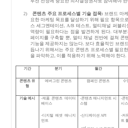
루션 선정에 중요한 의사결정권자로 참여해야 한
2)
콘텐츠 주요 프로세스별 기술 접목
:
브랜드 마케
요한 마케팅 목표를 달성하기 위해 필요 항목으
스 세그멘테이션
, A/B
테스트
,
멀티채널 퍼블리싱
역량이 필요하다는 점을 발견하게 된다
.
대부분
페이지를 구축할 뿐
,
멀티 채널 전반에 걸쳐 콘
기능을 제공하지는 않는다
.
보다 효율적인 브랜드
듭나기 위해서는 주요 콘텐츠 프로세스별 필요한
을 파악하고
,
이를 적용하기 위해 노력해야 한다
.
기간
분기
월간
콘텐츠 유
에버그린 콘텐츠
캠페인 콘텐츠
수
형
기술 예시
-
제품 콘텐츠 데이터
-
콘텐츠 매니지먼트 시
-
콘
베이스
스템
시
-
디지털 에셋 매니지
-
신디케이션
API
-
커
먼트
트 
rd