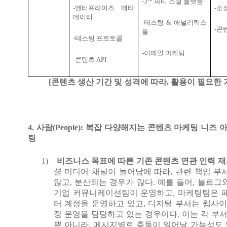
-3
파티 소셜 플랫폼
-
엔터프라이즈 메타
-
소
데이터
-
테스팅
&
애널리틱스
-
콘
툴
-
테스팅 프로토콜
-
이메일 마케팅
-
콘텐츠
API
[
콘텐츠 생산 기간 및 성격에 따라
,
활용이 필요한 
4.
사람
(People):
복잡 다양해지는 콘텐츠 마케팅 니즈 
팅
1)
비즈니스 목표에 따른 기존 콘텐츠 연관 인력 
셜 미디어 채널이 늘어남에 따라
,
관련 책임 부
않고
,
분산되는 경우가 많다
.
예를 들어
,
블르그
기업 커뮤니케이션팀이 운영하고
,
마케팅팀은 
터 계정을 운영하고 있고
,
디지털 부서는 웹사이
정 운영을 담당하고 있는 경우이다
.
이는 각 부
뿐 아니라
,
메시지별로 충돌이 일어날 가능성도