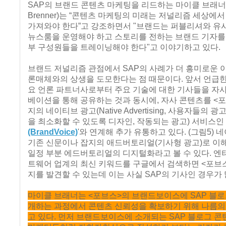
SAP의 브랜드 콘텐츠 마케팅을 리드하는 마이클 브래너(M
Brenner)는 “콘텐츠 마케팅의 미래는 저널리즘 세상에
가져와야 한다”고 강조하면서 "브랜드는 퍼블리셔와 유
뉴스룸을 운영해야 하고 스토리를 전하는 브랜드 기자를
부 구성원들을 트레이닝해야 한다"고 이야기하고 있다.
브랜드 저널리즘 관점에서 SAP의 사례가 더 흥미로운 
론매체와의 상생을 도모한다는 점 때문이다. 앞서 언급한
요 언론 파트너사로부터 주요 기술에 대한 기사들을 자
베이션을 통해 공유하는 것과 동시에, 자사 콘텐츠를 <포브스
지의 네이티브 광고(Native Advertising, 사용자들의 
을 최소화할 수 있도록 디자인, 작동되는 광고) 서비스인 
(BrandVoice)
'와 연계해 추가 유통하고 있다. (그림5)
기존 신문이나 잡지의 애드버토리얼(기사형 광고)로 이
일정 부분 에드버토리얼의 디지털화라고 볼 수 있다. 
트웨어 업계의 최신 키워드를 구글에서 검색하면 <포브
지를 발견할 수 있는데 이는 사실 SAP의 기사인 경우가 
마이클 브래너는 <포브스>의 브랜드보이스에 SAP 블로
개하는 과정에서 콘텐츠 신뢰성을 확보하기 위해 나름의
고 있다. 먼저 브랜드보이스에 소개되는 SAP 블로그 