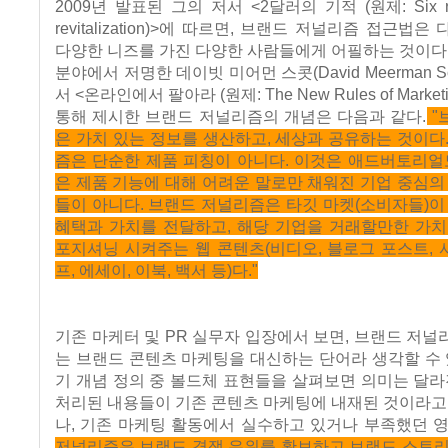
2009년 발표된 그의 저서 <2달러의 기적 (원제: Six rule
revitalization)>에 따르면, 브랜드 저널리즘 접근법
다양한 니즈를 가진 다양한 사람들에게 어필하는 것이다
분야에서 저명한 데이빗 미어먼 스콧(David Meerman Sc
서 <온라인에서 팔아라 (원제: The New Rules of Marketi
통해 제시한 브랜드 저널리즘의 개념은 다음과 같다.
"
은 가치 있는 정보를 생산하고, 세상과 공유하는 것이다
즘은 단순한 제품 피칭이 아니다. 이것은 애드버토리얼
은 제품 기능에 대해 어려운 말로만 채워진 기업 중심의
들이 아니다. 브랜드 저널리즘은 타깃 마켓(소비자들)이
혜택과 가치를 전달하고, 해당 기업을 거래할만한 가치
포지셔닝 시켜주는 웹 콘텐츠(비디오, 블로그 포스트, 사
프, 에세이, 이북, 백서 등)다."
기존 마케터 및 PR 실무자 입장에서 보면, 브랜드 저
는 브랜드 콘텐츠 마케팅을 대신하는 단어라 생각할 수 
기 개념 정의 중 볼드체 표현들을 살펴보면 의미는 달라
처리된 내용들이 기존 콘텐츠 마케팅에 내재된 것이라고
나, 기존 마케팅 활동에서 실수하고 있거나 부족했던 
저널리즘은 브랜드 경쟁 우위를 확보하고 브랜드 스토리