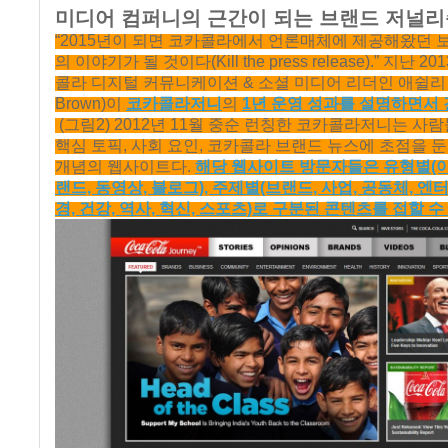
미디어 컴퍼니의 근간이 되는 브랜드 저널리
“2015년이 되면 코카콜라에서 언론매체에 제공해왔던 
의 이야기가 될 것이다(Kill the press release).” 지난 2
콜라 디지털 커뮤니케이션 & 소셜 미디어 리더인 애쉴리 브
Brown)이
코카콜라저니
의
1년 운영 성과를 설명하면서
(그림2) 2012년 11월 중순 런칭한 코카콜라저니는 사
핵심 토픽, 사회 요인, 코카콜라 브랜드 뉴스에 초점을 
개념의 웹사이트다.
해당 웹사이트 방문자들은 유형별(이야
랜드, 동영상, 블로그), 주제별(브랜드, 사업, 공동체, 엔
경, 건강, 역사, 혁신, 스포츠)로 구분된 콘텐츠를 접할 수