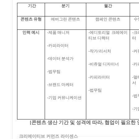
기간
분기
월간
콘텐츠 유형
에버그린 콘텐츠
캠페인 콘텐츠
수
인력 예시
-
제품 매니저
-
에디토리얼 크레에이
-
크
티브 디렉터
터
-
카피라이터
-
작가
/
리서처
-
커
-
데이터 분석가
-
비쥬얼 디자이너
-
카
-
법무팀
-
카피라이터
-
멀
서
-
브랜드 마케터
-
법무팀
-
법
-
기업 커뮤니케이션
-
기
[
콘텐츠 생산 기간 및 성격에 따라
,
협업이 필요한 
크리에이티브 커먼즈 라이센스