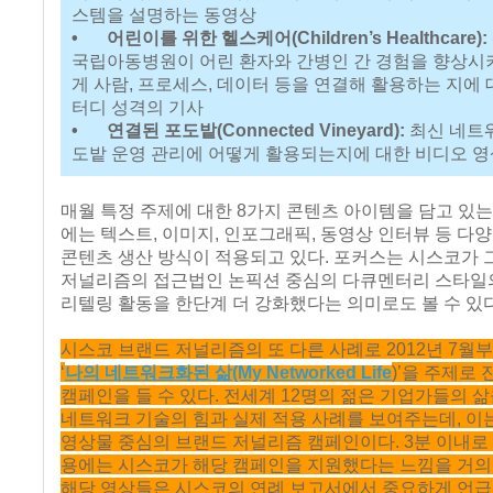
스템을 설명하는 동영상
•
어린이를 위한 헬스케어(Children’s Healthcare):
국립아동병원이 어린 환자와 간병인 간 경험을 향상시
게 사람, 프로세스, 데이터 등을 연결해 활용하는 지에 
터디 성격의 기사
•
연결된 포도밭(Connected Vineyard):
최신 네트
도밭 운영 관리에 어떻게 활용되는지에 대한 비디오 영
매월 특정 주제에 대한 8가지 콘텐츠 아이템을 담고 있
에는 텍스트, 이미지, 인포그래픽, 동영상 인터뷰 등 다
콘텐츠 생산 방식이 적용되고 있다. 포커스는 시스코가 
저널리즘의 접근법인 논픽션 중심의 다큐멘터리 스타일
리텔링 활동을 한단계 더 강화했다는 의미로도 볼 수 있다
시스코 브랜드 저널리즘의 또 다른 사례로 2012년 7월
‘
나의 네트워크화된 삶(My Networked Life
)’을 주제로
캠페인을 들 수 있다. 전세계 12명의 젊은 기업가들의 
네트워크 기술의 힘과 실제 적용 사례를 보여주는데, 이
영상물 중심의 브랜드 저널리즘 캠페인이다. 3분 이내로
용에는 시스코가 해당 캠페인을 지원했다는 느낌을 거의 
해당 영상들은 시스코의 연례 보고서에서 중요하게 언급