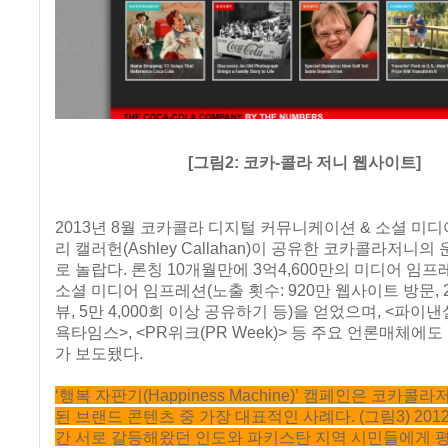
[그림2: 코카-콜라 저니 웹사이트]
2013년 8월 코카콜라 디지털 커뮤니케이션 & 소셜 미
리 캘러헌(Ashley Callahan)이 공유한 코카콜라저니의
로 놀랍다. 론칭 10개월만에 3억4,600만의 미디어 임프레
소셜 미디어 임프레션(노출 횟수: 920만 웹사이트 방문, 2
뷰, 5만 4,000회 이상 공유하기 등)을 얻었으며, <파이낸
욕타임스>, <PR위크(PR Week)> 등 주요 언론매체에도
가 보도됐다.
‘행복 자판기(Happiness Machine)’ 캠페인은 코카콜
된 브랜드 콘텐츠 중 가장 대표적인 사례다. (그림3) 2012
간 서로 갈등해왔던 인도와 파키스탄 지역 시민들에게 