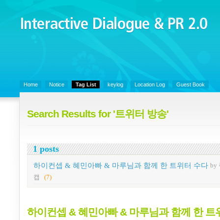
Interactive Dialogue &
PR 2.0
Juny's Blog is open for sharing personal experience and knowledge on k
Organizational Communicaitons, Soft Skills, Social Media
Home
Notice
Tag List
keylog
Location Log
Guest Book
Search Results for '트위터 방송'
1 posts
하이컨셉 & 혜민아빠 & 마루님과 함께 한 트위터 수다
by
캡
(7)
하이컨셉 & 혜민아빠 & 마루님과 함께 한 트