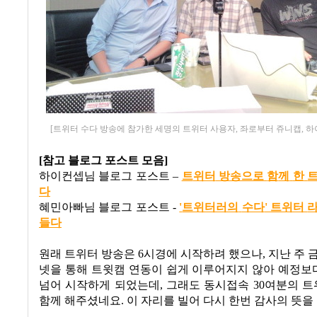
[트위터 수다 방송에 참가한 세명의 트위터 사용자, 좌로부터 쥬니캡, 하
[참고 블로그 포스트 모음]
하이컨셉님 블로그 포스트
–
트
위터
방
송
으로
함
께
한
다
혜민아빠님 블로그 포스트
-
'
트위터러의
수다
'
트위터
들다
원래 트위터 방송은
6
시경에 시작하려 했으나
,
지난 주 
넷을 통해 트윗캠 연동이 쉽게 이루어지지 않아 예정보
넘어 시작하게 되었는데
,
그래도 동시접속
30
여분의 
함께 해주셨네요
.
이 자리를 빌어 다시 한번 감사의 뜻을