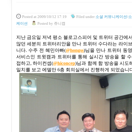
Posted
at 2009/10/12 17:19
Filed
under
소셜 커뮤니케이션/소
케이션
Posted
by
쥬니캡
지난 금요일 저녁 평소 블로고스피어 및 트위터 공간에
않던 세분의 트위터리안을 만나 트위터 수다라는 라이브
니다
.
수주 전 혜민아빠
(
@hongss
)
님을 만나 트위터 동
서비스인 트윗캠과 트위터를 통해 실시간 방송을 할 수
접하고
,
하이컨셉
(
@hiconcep
)
님과 함께 함 방송을 시도
일치를 보고 에델만
6
층 회의실에서 진행하게 되었습니