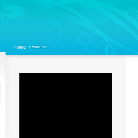
tions, Organizational Communicaitons, Soft Skills, Social Media
Admin
Write Post