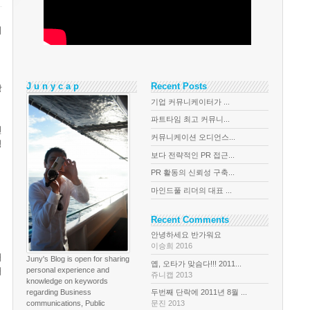
피
J u n y c a p
Recent Posts
장
기업 커뮤니케이터가 ...
파트타임 최고 커뮤니...
련
커뮤니케이션 오디언스...
영
보다 전략적인 PR 접근...
PR 활동의 신뢰성 구축...
마인드풀 리더의 대표 ...
Recent Comments
안녕하세요 반가워요
이승희 2016
매
Juny's Blog is open for sharing
옙, 오타가 맞슴다!!! 2011...
매
personal experience and
쥬니캡 2013
knowledge on keywords
regarding Business
두번째 단락에 2011년 8월 ...
communications, Public
문진 2013