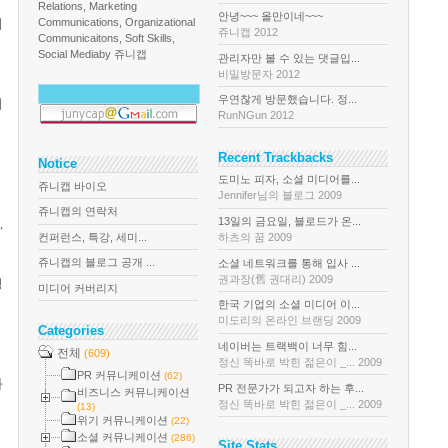
Relations, Marketing
안녕~~~ 올만이네~~~
이
Communications, Organizational
쥬니캡 2012
Communicaitons, Soft Skills,
Social Media
by 쥬니캡
관리자만 볼 수 있는 댓글입...
비밀방문자 2012
우연찮게 방문했습니다. 정...
개
RunNGun 2012
Recent Trackbacks
Notice
도미노 피자, 소셜 미디어를...
쥬니캡 바이오
Jennifer님의 블로그 2009
쥬니캡의 연락처
13일의 금요일, 블로드가 온...
,
컨퍼런스, 특강, 세미...
하츠의 꿈 2009
쥬니캡의 블로그 공개 ...
소셜 네트워크를 통해 입사 ...
권과장(舊 권대리) 2009
정
미디어 커버리지
한국 기업의 소셜 미디어 이...
미도리의 온라인 브랜딩 2009
Categories
네이버는 트랙백이 너무 힘...
전체
(609)
정신 똑바로 박힌 젊은이 _... 2009
PR 커뮤니케이션
(62)
과
PR 전문가가 되고자 하는 후...
비즈니스 커뮤니케이션
정신 똑바로 박힌 젊은이 _... 2009
(13)
위기 커뮤니케이션
(22)
소셜 커뮤니케이션
(286)
Site Stats