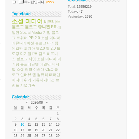
쥬니캡입니다!
(222)
Total
: 12556219
Today
: 47
Tag cloud
Yesterday
: 2690
어
소셜 미디어
비즈니스
블로그
블로그
쥬니캡
PR
에
델만
Social Media
기업 블로
블
그
트위터
PR 2.0
소셜 미디어
일
커뮤니케이션
블로그 마케팅
너
에델만 코리아
웹2.0
웹 2.0
블
로깅
디지털 PR
김호
비즈니
스 블로그 서밋
소셜 미디어 마
케팅
블로터닷넷
에델만 디지
털
소셜 링크
이중대
CEO 블
로그
인터뷰
델 컴퓨터
태터앤
추
미디어
위기 커뮤니케이션
브
랜드 저널리즘
Calendar
칭
«
2026/08
»
일
월
화
수
목
금
토
1
2
3
4
5
6
7
8
9
10
11
12
13
14
15
16
17
18
19
20
21
22
23
24
25
26
27
28
29