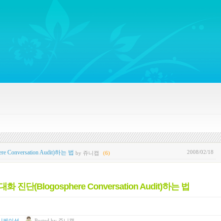
ywords regarding Business communications, Public Relations, Marketing Communica
2008/02/18
versation Audit)하는 법
by 쥬니캡
(6)
Blogosphere Conversation Audit)하는 법
니케이션
Posted
by
쥬니캡