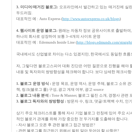
3. 미디어/매거진 블로그:
오프라인에서 발간하고 있는 매거진에 실린
두드러짐.
대표적인 예 : Auto Express (
http://www.autoexpress.co.uk/blogs
)
4. 웹사이트 운영 블로그:
원래는 자동차 정보 공유사이트로 출발하여, 
하나의 회사로 성장하여 보통 3~4개의 사이트 운영
대표적인 예 : Edemunds Inside Line (
http://blogs.edmunds.com/straight
국내에서도 산업별로 차이는 다소 있겠지만, 한국에서도 동일한 흐름
자, 그렇다면 블로고스피어 대화 진단은 어떤 질문으로 진행을 해야
내용 및 독자와의 쌍방향성을 체크해야 합니다. 보다 상세한 체크사항
1. 블로그 운영 방식 :
운영 목표, 운영 역사, 운영 주체, 블로그 소유 
책, 링크(블로그 롤) 구성, 광고 게재 여부, 광고 source
2. 블로그 내용 분석 :
Tone & Manner, 블로그 필진 소개, 경쟁사 
3. 블로그 독자와의 쌍방향성 :
방문자 수, 링크, 댓글/트랙백 수치, 인
상기 주요 체크리스트를 통해 자사 기업 블로그 런칭에 있어 주요 시
적인 블로거 관계를 위해 가장 중요한 것 두가지를 도출해야 합니다.
- 자사 블로그 오픈 후 관련 블로그 접근 방법은?
- 관련 블로그를 접근하기 위해서 필히 알아 두어야 할 사항은?