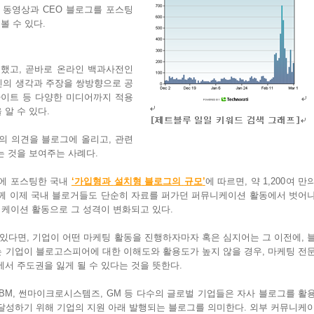
동영상과
CEO
블로그를
포스팅
볼
수
있다
.
했고
,
곧바로
온라인
백과사전인
신의
생각과
주장을
쌍방향으로
공
사이트
등
다양한
미디어까지
적용
을
알
수
있다
.
의
의견을
블로그에
올리고
,
관련
는
것을
보여주는
사례다
.
에
포스팅한
국내
‘
가입형과
설치형
블로그의
규모
’
에
따르면
,
약
1,200
여
만
께
이제
국내
블로거들도
단순히
자료를
퍼가던
퍼뮤니케이션
활동에서
벗어
니케이션
활동으로
그
성격이
변화되고
있다
.
있다면
,
기업이
어떤
마케팅
활동을
진행하자마자
혹은
심지어는
그
이전에
,
는
기업이
블로고스피어에
대한
이해도와
활용도가
높지
않을
경우
,
마케팅
전
에서
주도권을
잃게
될
수
있다는
것을
뜻한다
.
IBM,
썬마이크로시스템즈
, GM
등
다수의
글로벌
기업들은
자사
블로그를
활
달성하기
위해
기업의
지원
아래
발행되는
블로그를
의미한다
.
외부
커뮤니케