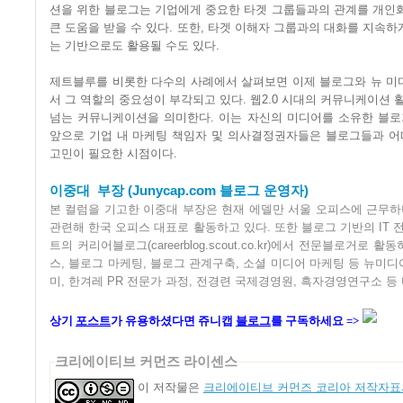
션을
위한
블로그는
기업에게
중요한
타겟
그룹들과의
관계를
개인
큰
도움을
받을
수
있다
.
또한
,
타겟
이해자
그룹과의
대화를
지속하
는
기반으로도
활용될
수도
있다
.
제트블루를
비롯한
다수의
사례에서
살펴보면
이제
블로그와
뉴
미
서
그
역할의
중요성이
부각되고
있다
.
웹
2.0
시대의
커뮤니케이션
넘는
커뮤니케이션을
의미한다
.
이는
자신의
미디어를
소유한
블로
앞으로
기업
내
마케팅
책임자
및
의사결정권자들은
블로그들과
어
고민이
필요한
시점이다
.
이중대
부장
(Junycap.com
블로그
운영자
)
본
컬럼을
기고한
이중대
부장은
현재
에델만
서울
오피스에
근무하
관련해
한국
오피스
대표로
활동하고
있다
.
또한
블로그
기반의
IT
트의
커리어블로그
(careerblog.scout.co.kr)
에서
전문블로거로
활동
스
,
블로그
마케팅
,
블로그
관계구축
,
소셜
미디어
마케팅
등
뉴미디
미
,
한겨레
PR
전문가
과정
,
전경련
국제경영원
,
흑자경영연구소
등
상기
포스트
가 유용하셨다면 쥬니캡
블로그
를 구독하세요 =>
크리에이티브 커먼즈 라이센스
이 저작물은
크리에이티브 커먼즈 코리아 저작자표시