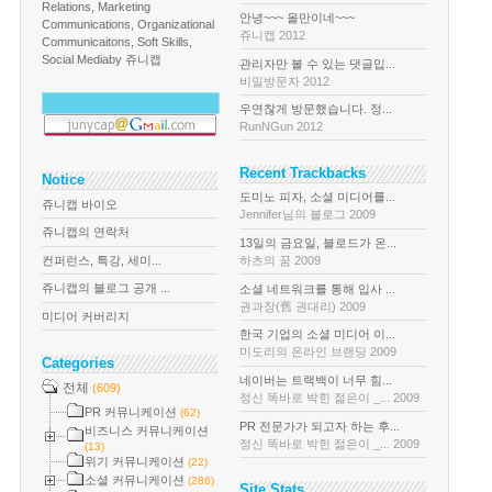
Relations, Marketing
안녕~~~ 올만이네~~~
Communications, Organizational
쥬니캡 2012
Communicaitons, Soft Skills,
Social Media
by 쥬니캡
관리자만 볼 수 있는 댓글입...
비밀방문자 2012
우연찮게 방문했습니다. 정...
RunNGun 2012
Recent Trackbacks
Notice
도미노 피자, 소셜 미디어를...
쥬니캡 바이오
Jennifer님의 블로그 2009
쥬니캡의 연락처
13일의 금요일, 블로드가 온...
컨퍼런스, 특강, 세미...
하츠의 꿈 2009
쥬니캡의 블로그 공개 ...
소셜 네트워크를 통해 입사 ...
권과장(舊 권대리) 2009
미디어 커버리지
한국 기업의 소셜 미디어 이...
미도리의 온라인 브랜딩 2009
Categories
네이버는 트랙백이 너무 힘...
전체
(609)
정신 똑바로 박힌 젊은이 _... 2009
PR 커뮤니케이션
(62)
PR 전문가가 되고자 하는 후...
비즈니스 커뮤니케이션
정신 똑바로 박힌 젊은이 _... 2009
(13)
위기 커뮤니케이션
(22)
소셜 커뮤니케이션
(286)
Site Stats