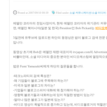
Posted
at 2007/09/10 00:59
Filed
under
소셜 커뮤니케이션/소셜 미디어
에델만 코리아의 전임사장이자, 현재 에델만 코리아의 위기관리 커뮤
면, 에델만 북아시아(일본 및 한국) President인 Bob Pickard는
비디오
5일전에 유투브에 업로드된 하단의 동영상은 밥이 블로그 검색 전문 업체인 
입니다.
동영상 초기에 Bob은 에델만 재팬 대표이자 itvjapan.com의 Adverti
바쁠터인데, 소셜 미디어의 중요한 분야인 비디오캐스팅에 열정적으로
밥은 Fumi Yamazaki씨에게 하단의 질문들을 합니다.
-테크노라티의 검색 특성은?
-왜 기업들이 블로그에 주목해야 하는가?
-미국과 일본 블로그의 차이는?
-기업들이 블로고스피어 대화에 왜 참가해야 하는가?
-영향력 블로거들과 대화하는데 있어 적절한 방법이 있는가?
-얼마나 많은 블로그가 일본에 있는가?
-비디오 영상이 폭발적으로 증가하고 있는데, 비디오블로거의 역할은