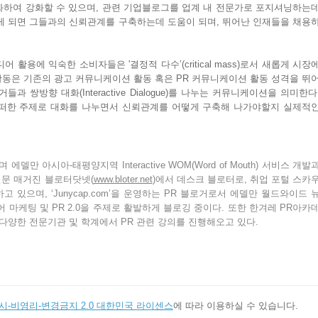
화하여
강화할
수
있으며
,
관련
기업블로그를
업계
내
전문가로
포지셔닝하는
게
되면
그들과의
신뢰관계를
구축하는데
도움이
되며
,
뛰어난
인재들을
채용
디어
활용에
익숙한
소비자들은
'
결정적
다수
’(critical mass)
로서
새롭게
시장
활동은
기존의
광고
커뮤니케이션
활동
혹은
PR
커뮤니케이션
활동
성격을
뛰
거들과
쌍방향
대화
(Interactive Dialogue)
를
나누는
커뮤니케이션을
의미한다
떠한
주제로
대화를
나누면서
신뢰관계를
어떻게
구축해
나가야할지
실제적
며
에델만
아시아
-
태평양지역
Interactive WOM(Word of Mouth)
서비스
개발
전문
매거진
블로터닷넷
(
www.bloter.net
)
에서
데스크
블로터로
,
취업
포털
스카
하고
있으며
, ‘Junycap.com’
을
운영하는
PR
블로거로서
에델만
월드와이드
어
마케팅
및
PR 2.0
을
주제로
활발하게
블로깅
중이다
.
또한
한겨레
PR
아카
다양한
전문기관
및
학계에서
PR
관련
강의를
진행해오고
있다
.
-비영리-변경금지 2.0 대한민국 라이센스
에 따라 이용하실 수 있습니다.