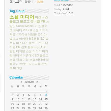
쥬니캡입니다!
(222)
Total
: 12553193
Today
: 2124
Tag cloud
Yesterday
: 3121
소셜 미디어
비즈니스
블로그
블로그
쥬니캡
PR
에
델만
Social Media
기업 블로
그
트위터
PR 2.0
소셜 미디어
커뮤니케이션
에델만 코리아
블로그 마케팅
웹2.0
웹 2.0
블
로깅
비즈니스 블로그 서밋
디
지털 PR
김호
블로터닷넷
에
델만 디지털
소셜 미디어 마케
서
팅
인터뷰
이중대
CEO 블로그
소셜 링크
기업 소셜 미디어
델
컴퓨터
브랜드 저널리즘
콘텐
츠 마케팅
Calendar
«
2026/08
»
일
월
화
수
목
금
토
1
2
3
4
5
6
7
8
9
10
11
12
13
14
15
16
17
18
19
20
21
22
23
24
25
26
27
28
29