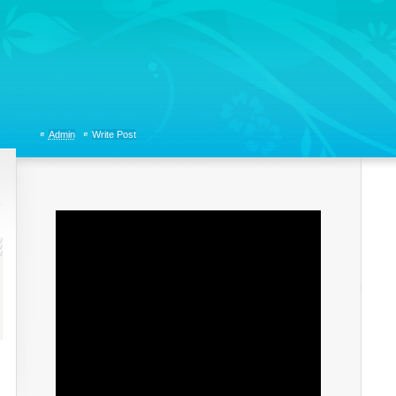
tions, Organizational Communicaitons, Soft Skills, Social Media
Admin
Write Post