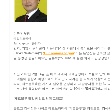
이중대
부장
에델만코리아
Junycap.com
운영자
먼저
,
기업의
위기관리
커뮤니케이션
차원에서
흥미로운
사례
하나
(David Neeleman)
의
‘
Our promise to you
’
라는 동영상을 권하고 싶
일
동영상
공유사이트인
유튜브
(YouTube)
에
올린
회사의
입장성명
지난
2007
년
2
월
14
일
존
에프
케네디
국제공항에서
폭설로
인해
1
고객들이
공항과
비행기에서
10
시간
기다리는
등
피해가
속출하게
따라
,
제트블루측은
자사의
실수를
인정하고
,
재발방지를
위한
3
가
고로
관련
동영상은
업로드된
날짜부터
약
10
일간
25
만
8
천명의
네
[
제트블루 일일 키워드 검색 그래프
]
블로그
검색전문
사이트
테크노라티에
‘
제트블루
’
를
키워드로
검색