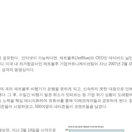
를
공유한다
.
인터넷이
가능하다면
,
제트블루
(JetBlue)
의
CEO
인
데이비드
닐
다. 미국 내 저가항공사인
제트블루
기업커뮤니케이션팀이
지난
2007
년
2
월
1
서
성격의
동영상이다
.
0
여
개의
제트블루
비행기가
운행을
못하게
되고
,
신속하지
못한
대응으로
인
됐다
.
그
후
,
수일간
비행기
발권
취소가
잇따르는
등
기업
위기
상황이
도래함
지
노력을
핵심
메시지화하여
유튜브를
통해
이해관계자들과
공유하게
된다
.
티즌들이
시청하였고
, 500
여명의
네티즌들이
코멘트들을
남겼다
.
해보면
,
지난
2
월
14
일을
시작으로