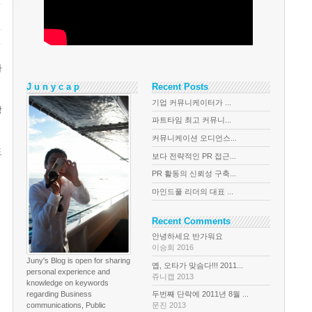
다
J u n y c a p
Recent Posts
기업 커뮤니케이터가 ...
상
파트타임 최고 커뮤니...
커뮤니케이션 오디언스...
도
보다 전략적인 PR 접근...
PR 활동의 신뢰성 구축...
마인드풀 리더의 대표 ...
Recent Comments
안녕하세요 반가워요
이승희 2016
Juny's Blog is open for sharing
옙, 오타가 맞슴다!!! 2011...
personal experience and
쥬니캡 2013
knowledge on keywords
regarding Business
두번째 단락에 2011년 8월 ...
communications, Public
문진 2013