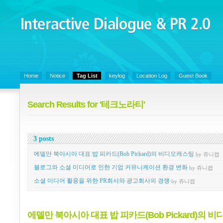
Interactive Dialogue &
PR 2.0
Juny's Blog is open for sharing personal experience and knowledge on ke
Home
Notice
Tag List
keylog
Location Log
Guest Book
Search Results for '테크노라티'
3 posts
에델만 북아시아 대표 밥 피카드(Bob Pickard)의 비디오캐스팅
by 쥬니캡
블로그와 소셜 미디어로 인한 기업 커뮤니케이션 환경 변화
by 쥬니캡
소셜 미디어 활용을 위한 PR회사와 광고회사의 경쟁
by 쥬니캡
에델만 북아시아 대표 밥 피카드(Bob Pickard)의 