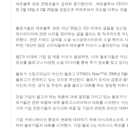
제트블루
관련
콘텐츠들이
급격히
증가했으며
,
제트블루의
CEO
가
한
2
월
19
일
& 2
월
20
일을
정점으로
하락추세의
곡선을
이루는
것을
블로거들은
제트블루
관련
지난
30
일간
2
만
여개의
글들을
포스팅
위키피디아에
관련
사건을
정리하는
글을
올리는
등
적극적으로
자
유했다
.
관련
키워드
검색을
소셜
뉴스공유사이트와
소셜
북마크
하면
,
대단히
많은
소비자들에게
제트블루
이슈가
노출되었다는
것
웹
2.0
시대에
기업
및
제품
이슈가
발생하면
,
이제
블로거들은
자신
정보를
블로그나
다양한
소셜
미디어를
통해
추가
정보를
찾고
있다
블로거
스팅구리님이
자신의
블로그
STING's Note™
에
2006
년
6
월
블로그가
존재하고
있는
것으로
추산된다
.
블로거
숫자의
급증과
함
자신의
의견
,
생각
및
주장의
글을
올리고
대화를
하는
쌍방향
커뮤
만일
기업이
팔고자
하는
제품에
대해
열정을
가지고
있는
블로거가
로거들은
관련
제품에
대해
블로고스피어에서
대화를
시작한다
.
이
가와
기업
전문가들이
순식간에
제품
및
기업과
관련한
온라인
대화
기업
커뮤니케이션
환경의
변화에
대처하기
위해
마이크로소프트
, 
하여
블로거들과
대화를
시작했다
.
기업
블로그는
비즈니스
목표를