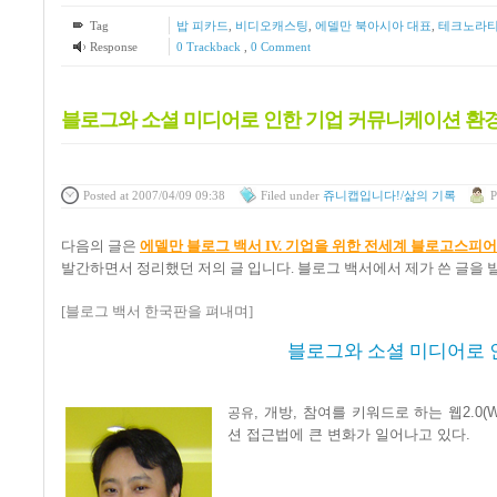
Tag
밥 피카드
,
비디오캐스팅
,
에델만 북아시아 대표
,
테크노라
Response
0 Trackback
,
0 Comment
블로그와 소셜 미디어로 인한 기업 커뮤니케이션 환
Posted
at 2007/04/09 09:38
Filed
under
쥬니캡입니다!/삶의 기록
P
다음의 글은
에델만 블로그 백서 IV. 기업을 위한 전세계 블로고스피어
발간하면서 정리했던 저의 글 입니다. 블로그 백서에서 제가 쓴 글을 
[
블로그 백서 한국판을 펴내며
]
블로그와 소셜 미디어로 
공유
,
개방
,
참여를
키워드로
하는
웹
2.0(
션
접근법에
큰
변화가
일어나고
있다
.