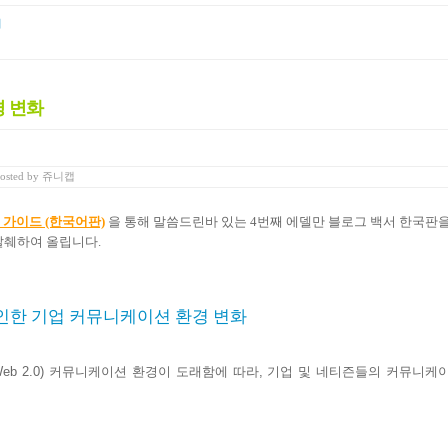
티
경 변화
osted
by
쥬니캡
 가이드 (한국어판)
을 통해 말씀드린바 있는 4번째 에델만 블로그 백서 한국판
발췌하여 올립니다.
인한 기업 커뮤니케이션 환경 변화
Web 2.0)
커뮤니케이션
환경이
도래함에
따라
,
기업
및
네티즌들의
커뮤니케