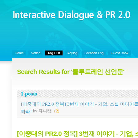
Interactive Dialogue &
PR 2.0
Juny's Blog is open for sharing personal experience and knowledge on k
Organizational Communicaitons, Soft Skills, Social Media
Home
Notice
Tag List
keylog
Location Log
Guest Book
Search Results for '클루트레인 선언문'
1 posts
[이중대의 PR2.0 정복] 3번재 이야기 - 기업, 소셜 미디어
하라!
by 쥬니캡
(2)
[이중대의 PR2.0 정복] 3번재 이야기 - 기업