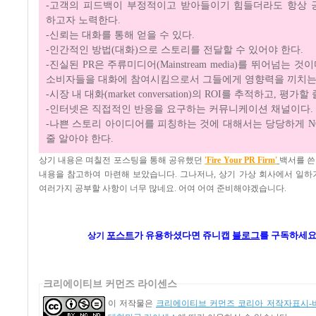
-고객의 피드백이 부정적이고 받아들이기 힘들더라도 항상 
하고자 노력한다.
-신뢰는 대화를 통해 얻을 수 있다.
-인간적인 방법(대화)으로 스토리를 전달할 수 있어야 한다.
-진실된 PR은 주류미디어(Mainstream media)를 뛰어넘는 것
소비자들을 대화에 참여시킴으로서 그들에게 영향력을 끼치는
-시장 내 대화(market conversation)의 ROI를 추적하고, 평가
-인터넷은 직접적인 반응을 요구하는 커뮤니케이션 채널이다.
-나쁜 스토리 아이디어를 피칭하는 것에 대해서는 당당하게 
줄 알아야 한다.
상기 내용은 며칠전 포스팅을 통해 공유했던
'Fire Your PR Firm'
백서를 
내용을 참고하여 마련해 보았습니다. 그나저나, 상기 가상 회사에서 일하기
여러가지 공부할 사항이 너무 많네요. 어여 어여 준비해야겠습니다.
포스트
가
유용하셨다면 쥬니캡
블로그
를 구독하세요
상기
크리에이티브 커먼즈 라이센스
이 저작물은
크리에이티브 커먼즈 코리아 저작자표시-비