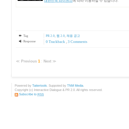
대한민국 라이센스
에 따라 이용하실 수 있습니다.
Tag
PR 2.0
,
웹 2.0
,
채용 공고
Response
0 Trackback
,
3
Comments
≪
Previous
1
:
Next
≫
Powered by
Tattertools
. Suppoted by
TNM Media
.
Copyright (c) Interactive Dialogue & PR 2.0. All rights reserved.
Subscribe to
RSS