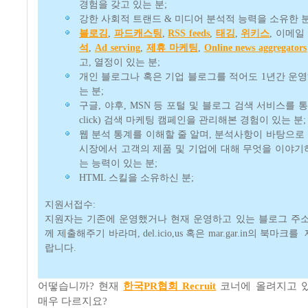
경험을 갖고 있는 분;
강한 사회적 트랜드 & 미디어 분석적 능력을 소유한 분
블로깅
,
파드캐스팅
,
RSS feeds
,
태깅
,
위키스
, 이메일
석
,
Ad serving
,
제휴 마케팅
,
Online news aggregators
고, 열정이 있는 분;
개인 블로그나 혹은 기업 블로그를 적어도 1년간 운영
는 분;
구글, 야후, MSN 등 포털 및 블로그 검색 서비스를 통해 P
click) 검색 마케팅 캠페인을 관리해본 경험이 있는 분;
웹 분석 통계를 이해할 줄 알며, 분석사항이 바탕으
시장에서 고객의 제품 및 기업에 대해 무엇을 이야
는 능력이 있는 분;
HTML 스킬을 소유하신 분;
지원서접수:
지원자는 기존에 운영했거나 현재 운영하고 있는 블로그 주
께 제출해주기 바라며, del.icio,us 혹은 mar.gar.in의 북마
랍니다.
어떻습니까? 현재
한국PR협회 Recruit
코너에 올려지고 
매우 다르지요?