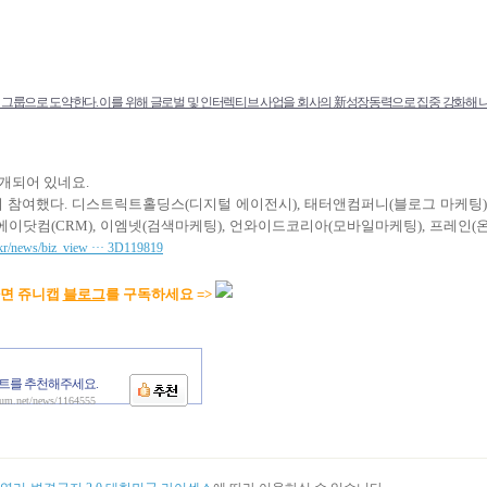
케이션 그룹으로 도약한다. 이를 위해 글로벌 및 인터렉티브 사업을 회사의 新성장동력으로 집중 강화해 
소개되어 있네요.
들이 참여했다.
디스트릭트홀딩스(디지털 에이전시), 태터앤컴퍼니(블로그 마케팅)
이닷컴(CRM), 이엠넷(검색마케팅), 언와이드코리아(모바일마케팅), 프레인(
kr/news/biz_view ··· 3D119819
다면
쥬니캡
블로그
를 구독하세요 =>
트를 추천해주세요.
aum.net/news/1164555