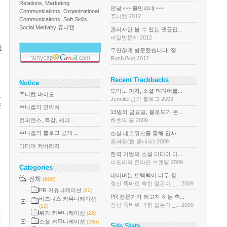
Relations, Marketing
안녕~~~ 올만이네~~~
Communications, Organizational
쥬니캡 2012
Communicaitons, Soft Skills,
Social Media
by 쥬니캡
관리자만 볼 수 있는 댓글입...
비밀방문자 2012
나
우연찮게 방문했습니다. 정...
RunNGun 2012
Recent Trackbacks
Notice
도미노 피자, 소셜 미디어를...
쥬니캡 바이오
,
Jennifer님의 블로그 2009
온
쥬니캡의 연락처
13일의 금요일, 블로드가 온...
컨퍼런스, 특강, 세미...
하츠의 꿈 2009
쥬니캡의 블로그 공개 ...
소셜 네트워크를 통해 입사 ...
권과장(舊 권대리) 2009
미디어 커버리지
한국 기업의 소셜 미디어 이...
미도리의 온라인 브랜딩 2009
Categories
네이버는 트랙백이 너무 힘...
전체
(609)
정신 똑바로 박힌 젊은이 _... 2009
PR 커뮤니케이션
(62)
PR 전문가가 되고자 하는 후...
비즈니스 커뮤니케이션
정신 똑바로 박힌 젊은이 _... 2009
(13)
위기 커뮤니케이션
(22)
소셜 커뮤니케이션
(286)
Site Stats