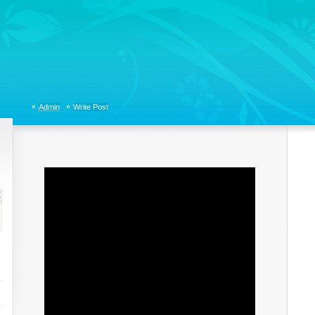
tions, Organizational Communicaitons, Soft Skills, Social Media
Admin
Write Post