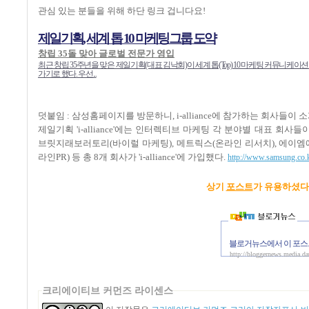
관심 있는 분들을 위해 하단 링크 겁니다요!
제일기획, 세계 톱 10 마케팅그룹 도약
창립 35돌 맞아 글로벌 전문가 영입
최근 창립 35주년을 맞은 제일기획(대표 김낙회)이 세계 톱(Top) 10 마케팅 커뮤니
가기로 했다. 우선...
덧붙임 : 삼성홈페이지를 방문하니, i-alliance에 참가하는 회사들이 
제일기획 'i-alliance'에는 인터렉티브 마케팅 각 분야별 대표 회사
브릿지래보러토리(바이럴 마케팅), 메트릭스(온라인 리서치), 에이엠에
라인PR) 등 총 8개 회사가 'i-alliance'에 가입했다.
http://www.samsung.co.
상기
포스트
가 유용하셨
블로거뉴스에서 이 포스
http://bloggernews.media.d
크리에이티브 커먼즈 라이센스