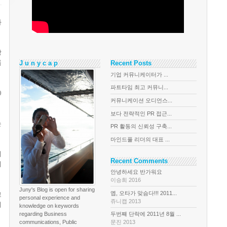
화
장
룹
J u n y c a p
Recent Posts
기업 커뮤니케이터가 ...
파트타임 최고 커뮤니...
0
커뮤니케이션 오디언스...
보다 전략적인 PR 접근...
는
PR 활동의 신뢰성 구축...
마인드풀 리더의 대표 ...
기
Recent Comments
지
안녕하세요 반가워요
이승희 2016
Juny's Blog is open for sharing
옙, 오타가 맞슴다!!! 2011...
고
personal experience and
쥬니캡 2013
니
knowledge on keywords
regarding Business
두번째 단락에 2011년 8월 ...
communications, Public
문진 2013