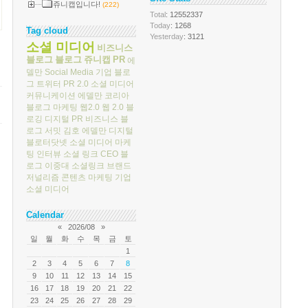
쥬니캡입니다!
(222)
Total
: 12552337
Today
: 1268
Tag cloud
Yesterday
: 3121
소셜 미디어
비즈니스
블로그
블로그
쥬니캡
PR
에
델만
Social Media
기업 블로
그
트위터
PR 2.0
소셜 미디어
커뮤니케이션
에델만 코리아
블로그 마케팅
웹2.0
웹 2.0
블
로깅
디지털 PR
비즈니스 블
로그 서밋
김호
에델만 디지털
블로터닷넷
소셜 미디어 마케
팅
인터뷰
소셜 링크
CEO 블
로그
이중대
소셜링크
브랜드
저널리즘
콘텐츠 마케팅
기업
소셜 미디어
Calendar
«
2026/08
»
일
월
화
수
목
금
토
1
2
3
4
5
6
7
8
9
10
11
12
13
14
15
16
17
18
19
20
21
22
23
24
25
26
27
28
29